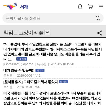
책읽는 고양이의 숲
하… 좋았다. 루시의 일인칭으로 진행되는 소설이라 그런지 올리브키
터리지에 비해 읽기도 수월했다. 엘리자베스 스트라우트는 대단한 사
건 없이도 흥미를 끌고 화려한 서술 없이도 마음을 울리는 재주가 있
다. 오.. ..
100자평
[Oh William! (Paperba..]
독서괭 | 2026-06-18 15:28
내가 읽을 수 있을까?!
페이퍼
독서괭 | 2026-06-03 14:12
[원서를 읽자] 그래도 즐거워서 좋았다
페이퍼
독서괭 | 2026-06-01 15:02
미국 대통령 아들과 영국 왕자의 로맨스라니?! 아니 무슨 이런 판타지
스런 소재가 있나 하며 읽었는데 나름 재밌었다. 여성 대통령, 최고 신
랑감으로 꼽히는 두 남자의 사랑을 통한 퀴어 권리 신장 등 작가가 희