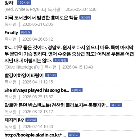
망하..
100자평
[Red, White & Royal B..]
독서괭 | 2026-05-30 15:30
미국 도서관에서 발견한 흥미로운 책들
페이퍼
독서괭 | 2026-05-21 02:06
Finally
페이퍼
독서괭 | 2026-04-26 05:12
하… 너무 좋은 것이다, 정말로. 원서로 다시 읽으니 더욱. 특히 마지막
두 문단이 가슴 찡하다. 영어 수준은 중상급 정도? 어려운 부분은 어렵
지만 내내 어렵지는 않다.
100자평
[Olive Kitteridge (Pa..]
독서괭 | 2026-04-15 13:40
빨강이하양이파랑이
페이퍼
독서괭 | 2026-04-11 12:15
She always played his song be...
페이퍼
독서괭 | 2026-03-25 13:57
말로만 듣던 반스앤노블! 천천히 둘러보지는 못했지만...
페이퍼
독서괭 | 2026-03-18 13:17
제자리란?
페이퍼
독서괭 | 2026-02-14 10:40
http://bookple.aladin.co.kr/~...
페이퍼