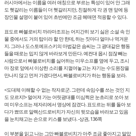
러시아에서는 이름을 여러 애칭으로 부르는 특성이 있어 안 그래
도 헷갈리는 이름들이 더 헷갈리지만, 친절하게 각 권 맨 앞에 등
장인물 설명이 붙어 있어 초반에만 조금 헤매면 적응할 수 있다.
표도르 빠블로비치 까라마조프는 어지간히 보기 싫은 소설 속 인
물 중에서도 거의 탑이라 할 만 한데, 하는 짓마다 얼마나 역겨운
지. 그러나 도스토예프스키의 마법같은 솜씨는 그 광대같은 행동
들을 때로는 밉지 않게 바라보게 만든다. 예컨대 몹시 점잖 빼는
사람으로서 빠블로비치를 싫어하는 미우소프를 옆에 두고, 조시
마 장로 앞에서 이상한 소리를 지껄여놓고는 자기는 수도원장을
만나지 않고 먼저 가겠다면서, 빠블로비치가 하는 행동을 보라.
<도대체 이해할 수 없는 작자로군. 그런데 속임수를 쓰는 것인 지
도 모르지!> 멀어져 가는 어릿광대를 미심쩍은 눈초리로 쏘아 보
며 미우소프는 제자리에서 명상에 잠겼다. 표도르는 뒤를 돌아 보
다가 뾰뜨르 알렉산드로비치가 자신의 뒷모습을 바라보고 있음
을 눈치채고는 손으로 키스를 보냈다. -상권, 136쪽
이 부분을 읽고 나는 그만 빠블로비치가 아주 조금 좋아지고 말았