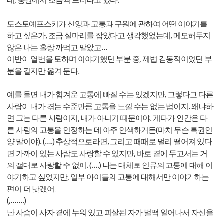
데, 중권에서 조금씩 드러나고 있다.
도스토예프스키가 신앙과 고통과 구원에 관하여 어떤 이야기를
하고 싶은가, 조금 실마리를 잡았다고 생각했었는데, 메모해두지
않은 나는 홀랑 까먹고 말았고…
이반이 열번을 토하며 이야기했던 부분 중, 제법 감동적이었던 부
분을 길지만 옮겨 둔다.
예를 들면 내가 힘겨운 고통에 빠질 수는 있겠지만, 그렇다고 다른
사람이 내가 겪는 수준만큼 고통을 느낄 수는 없는 법이지. 왜냐하
면 그는 다른 사람이지, 내가 아니기 때문이야. 게다가 인간은 다
른 사람의 고통을 인정하는 데 아주 인색하거든(마치 무슨 특권인
양 말이야). (….) 추상적으로라면, 그리고 때때로 멀리 떨어져 있다
면 가까이 있는 사람도 사랑할 수 있지만, 바로 곁에 두고서는 거
의 절대로 사랑할 수 없어. (….) 나는 대체로 인류의 고통에 대해 이
야기하고 싶었지만, 일부 아이들의 고통에 대해서만 이야기하는
편이 더 낫겠어.
(,…….)
난 사슴이 사자 곁에 누워 있고 피살된 자가 벌떡 일어나서 자신을