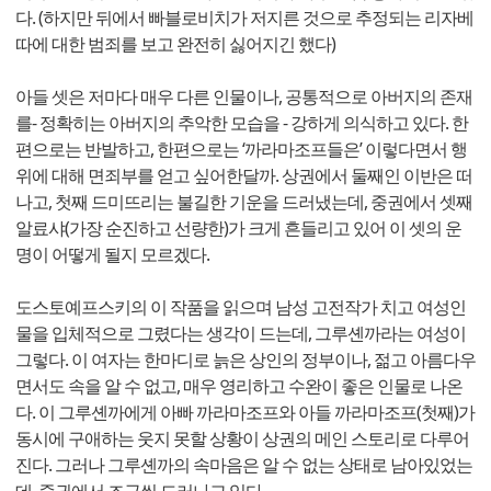
다. (하지만 뒤에서 빠블로비치가 저지른 것으로 추정되는 리자베
따에 대한 범죄를 보고 완전히 싫어지긴 했다)
아들 셋은 저마다 매우 다른 인물이나, 공통적으로 아버지의 존재
를- 정확히는 아버지의 추악한 모습을 - 강하게 의식하고 있다. 한
편으로는 반발하고, 한편으로는 ‘까라마조프들은’ 이렇다면서 행
위에 대해 면죄부를 얻고 싶어한달까. 상권에서 둘째인 이반은 떠
나고, 첫째 드미뜨리는 불길한 기운을 드러냈는데, 중권에서 셋째
알료샤(가장 순진하고 선량한)가 크게 흔들리고 있어 이 셋의 운
명이 어떻게 될지 모르겠다.
도스토예프스키의 이 작품을 읽으며 남성 고전작가 치고 여성인
물을 입체적으로 그렸다는 생각이 드는데, 그루셴까라는 여성이
그렇다. 이 여자는 한마디로 늙은 상인의 정부이나, 젊고 아름다우
면서도 속을 알 수 없고, 매우 영리하고 수완이 좋은 인물로 나온
다. 이 그루셴까에게 아빠 까라마조프와 아들 까라마조프(첫째)가
동시에 구애하는 웃지 못할 상황이 상권의 메인 스토리로 다루어
진다. 그러나 그루셴까의 속마음은 알 수 없는 상태로 남아있었는