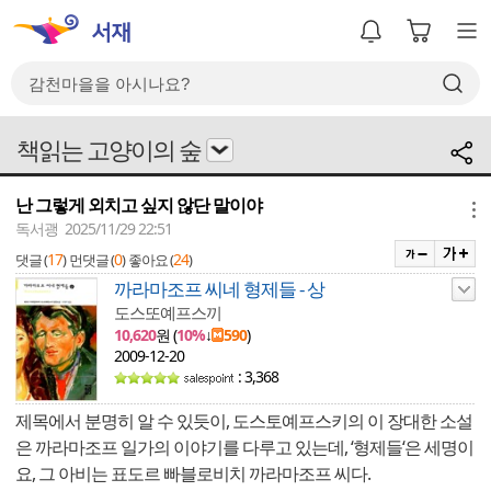
책읽는 고양이의 숲
난 그렇게 외치고 싶지 않단 말이야
메뉴
독서괭 2025/11/29 22:51
17
0
24
댓글 (
)
먼댓글 (
)
좋아요 (
)
까라마조프 씨네 형제들 - 상
도스또예프스끼
10,620
원 (
10%
↓
590
)
2009-12-20
: 3,368
제목에서 분명히 알 수 있듯이, 도스토예프스키의 이 장대한 소설
은 까라마조프 일가의 이야기를 다루고 있는데, ‘형제들‘은 세명이
요, 그 아비는 표도르 빠블로비치 까라마조프 씨다.