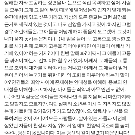
살해한 자와 포옹하는 장면을 내 눈으로 직접 목격하고 싶어. 사람
들 모두가 그때 그 일이 무엇 때문에 일어났는지 갑자기 알게 되는
순간에 함께 있고 싶은 거라고. 지상의 모든 종교는 그런 희망을
근거로 세워져 있는 것이고 나도 신앙을 가지고 있어. 하지만 그럴
경우 어린애들은, 그 애들을 어떻게 해야 좋을지 모르겠어. 그것이
내가 풀지 못하는 문제야. (…) 내 말을 들어 봐. 고통으로 영원한 조
화를 사기 위해 모두가 고통을 겪어야 한다면 아이들이 어째서 거
기에 있어야 하는 거지? 어디 한번 말해 봐? 어째서 그 애들이 고통
을 겪어야 하는지 전혀 이해할 수가 없어. 어째서 그 애들의 고통
으로 조화의 대가를 치러야 하는 거냐고? 어째서 그 애들이 밑거
름이 되어서 누군가를 위한 미래의 조화를 이루어야 하는가 말이
야? 인간들의 죄악 사이에 존재하는 연대성을 이해해. 응보의 연
대성을 이해한다고. 하지만 아이들은 죄악과 아무 연관도 없어.
(…) 어떤 익살꾼은 아이들도 자라나면 죄를 지을 테니 마찬가지라
고 말할지도 모르지만, 여덟 살짜리 소년은 미처 다 자라지도 않았
는데 개들한테 갈기갈기 찢기고 말았잖아. 오, 알료샤, 난 신을 모
독하려는 것이 아니야! 모든 사람들이, 살아 있는 자들과 이전에
살았던 자들이 천상과 지상 위에서 일제히 찬양의 목소리를 높여
<주여, 당신이 옳았나이다. 이는 당신의 길이 열렸기 때문입니다!