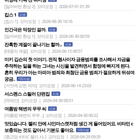
[잃어버린 환상 2]
꼬마요정 | 2026-07-01 01:39
킵스 1
리뷰
[킵스 1]
꼬마요정 | 2026-06-30 16:16
인간극은 막장인 걸까.
리뷰
[잃어버린 환상 1]
꼬마요정 | 2026-06-30 00:59
잔혹한 계절이 끝나기는 할까...
리뷰
[태풍의 계절]
꼬마요정 | 2026-06-15 00:57
미키 깁슨의 첫 이야기. 전직 형사이자 금융범죄를 조사해서 자금을
추적하는 일을 하는 그녀는 시신을 발견하면서 함정에 빠지게 된다.
흔히 우리가 아는 마피아 범죄와 최첨단 금융 범죄가 절묘하게 뒤섞여
궁금..
100자평
[거짓에 갇힌 여자]
꼬마요정 | 2026-06-14 23:03
서스펜스 스릴러 단편집
리뷰
[역제안]
꼬마요정 | 2026-04-30 00:51
여름밤 해변의 무무 씨
리뷰
[여름밤 해변의 무무 ..]
꼬마요정 | 2026-04-30 00:22
맛있습니다. 젤리 안에 샤인마스캣처럼 생긴 게 들어있어요. 비타민 c
보충되는 것도 같아서 기분도 좋아요.
100자평
[종근당 비타C 젤리 샤..]
꼬마요정 | 2026-04-29 09:35