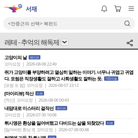
레테 - 추억의 해독제
고양이의 날
페이퍼
꼬마요정 | 2026-08-08 22:49
쥐가 고양이를 부양하려고 열심히 일하는 이야기. 너무나 귀엽고 귀엽
다. 포썸은 직장생활도 잘하고 사회생활도 잘하는 듯.
100자평
[포썸 포 썸]
꼬마요정 | 2026-08-07 23:12
[마이리뷰] 적산
리뷰
[적산]
꼬마요정 | 2026-08-06 00:43
내맘대로 미스터리 걸작선
페이퍼
꼬마요정 | 2026-07-30 16:08
뤼시앵은 환상을 잃어버렸고 다비드는 삶을 되찾았다
리뷰
[잃어버린 환상 3]
꼬마요정 | 2026-07-08 00:48
허영에 가득 찬 뤼시앵
리뷰