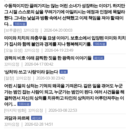
수동적이지만 끌려가지는 않는 어린 소녀가 성장하는 이야기. 하지만
그 시절 스스로의 삶을 꾸려가기에 아일리시는 애정과 인정에 목말라
했다. 그녀는 낯섦과 방황 속에서 선택했고 이제 책임을 져야 할 때이
다. ..
100자평
[브루클린]
꼬마요정 | 2026-04-20 00:03
미미와 치치의 좌충우돌 묘생 이야기. 보호소에서 입양된 미미와 치치
가 집사와 함께 불안과 경계를 지나 행복해지기를.
100자평
[오늘 묘생]
꼬마요정 | 2026-04-19 23:49
권력의 비호 아래 끔찍한 짓을 한 왕족의 이야기들
페이퍼
꼬마요정 | 2026-04-17 00:42
‘상처‘라 쓰고 ‘사랑‘이라 읽는다
리뷰
[절창]
꼬마요정 | 2026-03-30 23:42
어린 시절의 상처는 기억의 왜곡을 가져온다. 같은 일을 겪어도 누군
가는 범인 잡는 사람이 되고, 누군가는 범인이 된다. 여러 사건들을 해
결하면서 자신의 상처를 치유하고 타인의 상처까지 어루만져주는 이
야기. ..
100자평
[마지막 방화]
꼬마요정 | 2026-03-08 22:53
괴담과 파르페
페이퍼
꼬마요정 | 2026-02-28 14:51