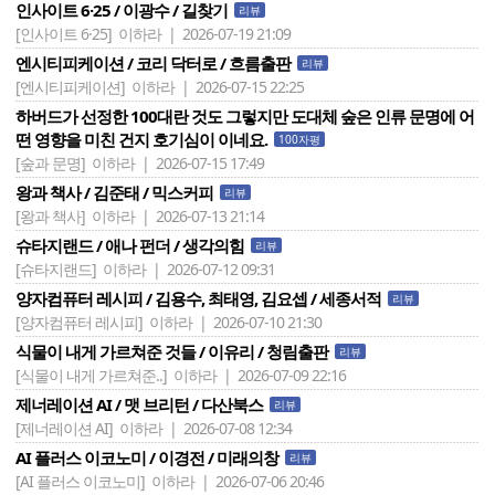
인사이트 6·25 / 이광수 / 길찾기
리뷰
[인사이트 6·25]
이하라 | 2026-07-19 21:09
엔시티피케이션 / 코리 닥터로 / 흐름출판
리뷰
[엔시티피케이션]
이하라 | 2026-07-15 22:25
하버드가 선정한 100대란 것도 그렇지만 도대체 숲은 인류 문명에 어
떤 영향을 미친 건지 호기심이 이네요.
100자평
[숲과 문명]
이하라 | 2026-07-15 17:49
왕과 책사 / 김준태 / 믹스커피
리뷰
[왕과 책사]
이하라 | 2026-07-13 21:14
슈타지랜드 / 애나 펀더 / 생각의힘
리뷰
[슈타지랜드]
이하라 | 2026-07-12 09:31
양자컴퓨터 레시피 / 김용수, 최태영, 김요셉 / 세종서적
리뷰
[양자컴퓨터 레시피]
이하라 | 2026-07-10 21:30
식물이 내게 가르쳐준 것들 / 이유리 / 청림출판
리뷰
[식물이 내게 가르쳐준..]
이하라 | 2026-07-09 22:16
제너레이션 AI / 맷 브리턴 / 다산북스
리뷰
[제너레이션 AI]
이하라 | 2026-07-08 12:34
AI 플러스 이코노미 / 이경전 / 미래의창
리뷰
[AI 플러스 이코노미]
이하라 | 2026-07-06 20:46