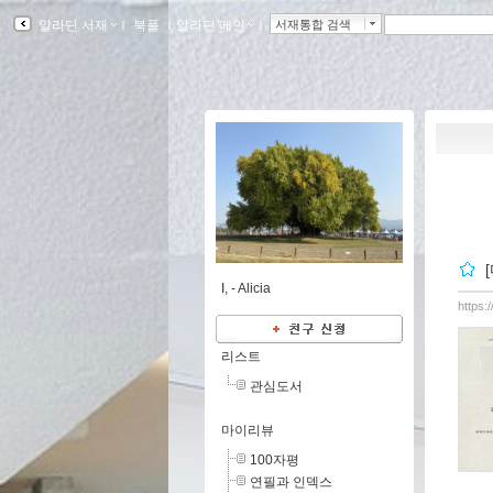
알라딘 서재
ｌ
북플
ｌ
알라딘 메인
ｌ
서재통합 검색
I, -
Alicia
https:
리스트
관심도서
마이리뷰
100자평
연필과 인덱스