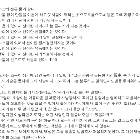
최상의 선은 물과 같다.
다툼 없이 만물을 이롭게 하고 뭇사람이 꺼리는 곳으로흐름으로써 물은 도에 가장 가까
삶에 있어서 선이란 땅에 가까워지는 것이다.
마음에 있어서 선이란 메아리치는 골짜기가 되는 것이다.
사회에 있어서 선이란 친절해지는 것이다.
발언에 있어서 선이란 자기 말에 진실해지는 것이다.
다스림에 있어서 선이란 질서정연해지는 것이다.
일함에 있어서 선이란 유능해지는 것이다.
행위에 있어서 선이란 시의적절해지는 것이다.
다툼이 없으므로 허물이 없다.
- P56
노자는 조용히 생각에 잠긴 듯하더니 말했다. "그런 사람은 유능한 서리胥吏, 즉 기계 
그의기술은 동시에 그의 사슬이다. 그리하여 그는 분투하고 일하면서도벌을 두려워하고
다."
"그건 칭찬처럼 들리지 않는데요." 양자거가 다소 놀라며 말했다.
"그렇다. 호랑이는 아름다운 털 때문에 사냥당하지. 곡예단 원숭이는 영리하고 재빨라서
남들이 잡으라는 것을 잡을 수 있어서 줄에 매인다. 이제 내 말이 무슨 뜻인지 알겠느냐?
양자거는 아무 말이 없었다. 한참 있다가 그가 물었다. "스승님,
그렇다면 이상적인 지도자는 어떤 사람인지 말씀해주실 수 있을까요?"
"이상적인 지도자의 공적은 하늘 아래 모두에게 미치지만, 그럼에도 그는 결코 그것이 
두를기르고 모두에게 베풀지만, 백성은 그에게 의존하게 되지 않는다.
그의 노고는 보이지 않아서, 백성은 그를 칭송할 방법조차 떠올리지못한다. 그 대신 백
성취를스스로 기린다."
- P76