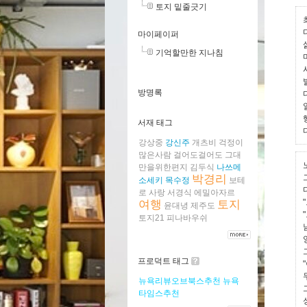
토지 밑줄긋기
마이페이퍼
기억할만한 지나침
방명록
서재 태그
강상중
강신주
개츠비
걱정이
많은사람
걸어도걸어도
그대
만을위한편지
김두식
나쓰메
박경리
소세키
목수정
보테
로
사랑
서경식
에밀아자르
여행
토지
윤대녕
제주도
토지21
피나바우쉬
프로덕트 태그
뉴욕리뷰오브북스추천
뉴욕
타임스추천