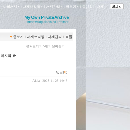
나의서재
ｌ
서재브리핑
ｌ
서재관리
ｌ
글쓰기
ｌ
즐겨찾는 서재
ｌ
My Own Private Archive
https://blog.aladin.co.kr/aimer
글보기
ｌ
서재브리핑
ｌ
서재관리
ｌ
북플
펼쳐보기
5개
날짜순
|
마지막
댓글(
0
)
Alicia
l 2025-11-25 14:47