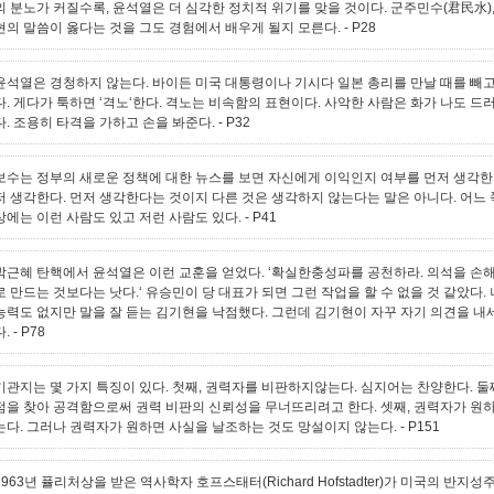
의 분노가 커질수록, 윤석열은 더 심각한 정치적 위기를 맞을 것이다. 군주민수(君民水)
현의 말씀이 옳다는 것을 그도 경험에서 배우게 될지 모른다.
- P28
윤석열은 경청하지 않는다. 바이든 미국 대통령이나 기시다 일본 총리를 만날 때를 빼
다. 게다가 툭하면 ‘격노‘한다. 격노는 비속함의 표현이다. 사악한 사람은 화가 나도 
다. 조용히 타격을 가하고 손을 봐준다.
- P32
보수는 정부의 새로운 정책에 대한 뉴스를 보면 자신에게 이익인지 여부를 먼저 생각한
저 생각한다. 먼저 생각한다는 것이지 다른 것은 생각하지 않는다는 말은 아니다. 어느
상에는 이런 사람도 있고 저런 사람도 있다.
- P41
박근혜 탄핵에서 윤석열은 이런 교훈을 얻었다. ‘확실한충성파를 공천하라. 의석을 손
로 만드는 것보다는 낫다.‘ 유승민이 당 대표가 되면 그런 작업을 할 수 없을 것 같았다
능력도 없지만 말을 잘 듣는 김기현을 낙점했다. 그런데 김기현이 자꾸 자기 의견을 
다.
- P78
기관지는 몇 가지 특징이 있다. 첫째, 권력자를 비판하지않는다. 심지어는 찬양한다. 
점을 찾아 공격함으로써 권력 비판의 신뢰성을 무너뜨리려고 한다. 셋째, 권력자가 원
는다. 그러나 권력자가 원하면 사실을 날조하는 것도 망설이지 않는다.
- P151
1963년 퓰리처상을 받은 역사학자 호프스태터(Richard Hofstadter)가 미국의 반지성주의(An-ti-i