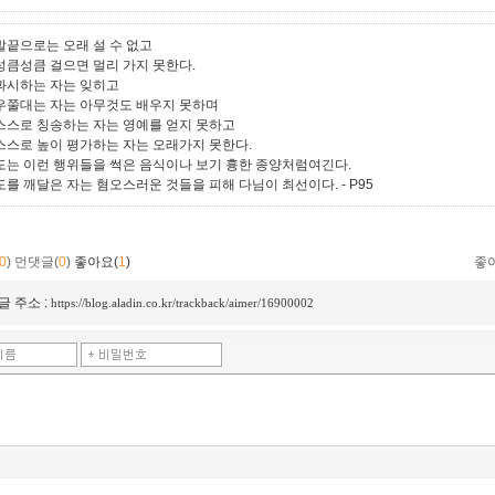
발끝으로는 오래 설 수 없고
성큼성큼 걸으면 멀리 가지 못한다.
과시하는 자는 잊히고
우쭐대는 자는 아무것도 배우지 못하며
스스로 칭송하는 자는 영예를 얻지 못하고
스스로 높이 평가하는 자는 오래가지 못한다.
도는 이런 행위들을 썩은 음식이나 보기 흉한 종양처럼여긴다.
도를 깨달은 자는 혐오스러운 것들을 피해 다님이 최선이다.
- P95
0
)
먼댓글(
0
)
좋아요(
1
)
좋
글 주소 :
https://blog.aladin.co.kr/trackback/aimer/16900002