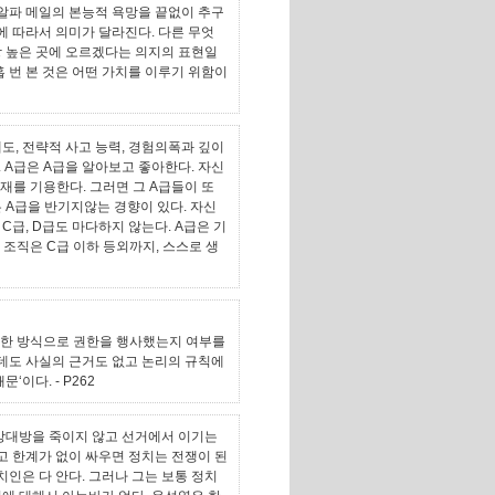
 알파 메일의 본능적 욕망을 끝없이 추구
에 따라서 의미가 달라진다. 다른 무엇
장 높은 곳에 오르겠다는 의지의 표현일
 번 본 것은 어떤 가치를 이루기 위함이
태도, 전략적 사고 능력, 경험의폭과 깊이
 A급은 A급을 알아보고 좋아한다. 자신
재를 기용한다. 그러면 그 A급들이 또
 A급을 반기지않는 경향이 있다. 자신
C급, D급도 마다하지 않는다. A급은 기
 조직은 C급 이하 등외까지, 스스로 생
법한 방식으로 권한을 행사했는지 여부를
런데도 사실의 근거도 없고 논리의 규칙에
문‘이다.
- P262
 상대방을 죽이지 않고 선거에서 이기는
고 한계가 없이 싸우면 정치는 전쟁이 된
치인은 다 안다. 그러나 그는 보통 정치