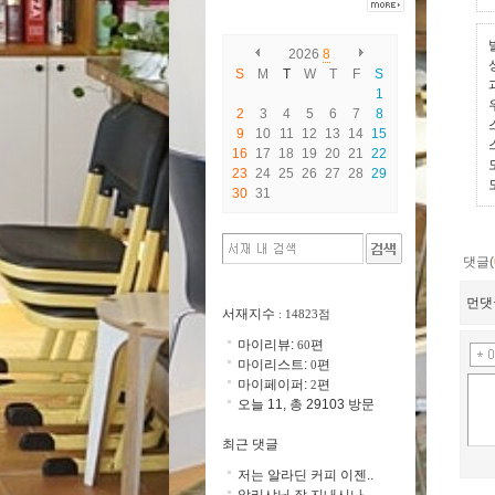
2026
8
S
M
T
W
T
F
S
1
2
3
4
5
6
7
8
9
10
11
12
13
14
15
16
17
18
19
20
21
22
23
24
25
26
27
28
29
30
31
댓글(
먼댓
서재지수
: 14823점
마이리뷰:
편
60
마이리스트:
편
0
마이페이퍼:
편
2
오늘 11, 총 29103 방문
최근 댓글
저는 알라딘 커피 이젠..
알리샤님 잘 지내시나..