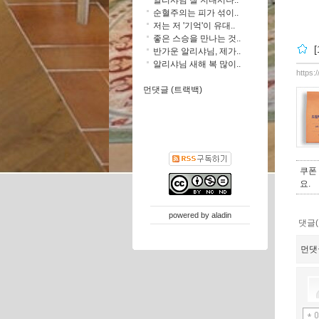
순혈주의는 피가 섞이..
저는 저 '기억'이 유대..
좋은 스승을 만나는 것..
반가운 알리샤님, 제가..
알리샤님 새해 복 많이..
https:
먼댓글 (트랙백)
쿠폰
요.
powered by
aladin
댓글(
먼댓