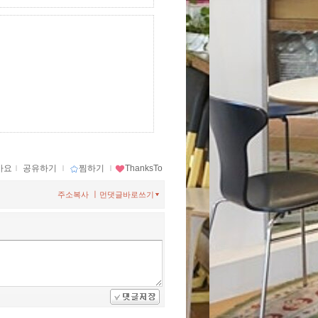
아요
ｌ
공유하기
ｌ
찜하기
ｌ
ThanksTo
ㅣ
주소복사
먼댓글바로쓰기