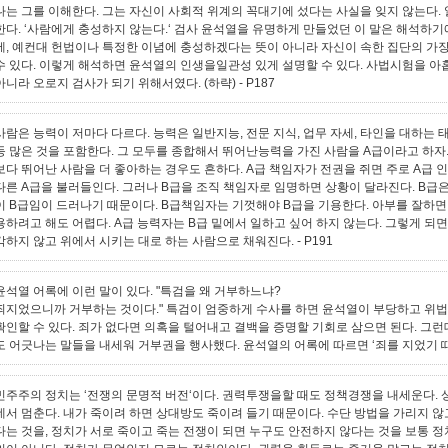
나는 그를 이해한다. 그는 자신이 사회적 위계의 꼭대기에 섰다는 사실을 잊지 않는다.
한다. ‘사람에게 충성하지 않는다.‘ 검사 윤석열을 유명하게 만들었던 이 말은 해석하기
에, 예컨대 헌법이나 특정한 이념에 충성하겠다는 뜻이 아니라 자신이 속한 집단의 가
수 있다. 이렇게 해석하면 윤석열의 인생을일관성 있게 설명할 수 있다. 사법시험을 아홉
아니라 오로지 검사가 되기 위해서였다. (하략)
- P187
사람은 능력이 저마다 다르다. 능력은 일반지능, 전문 지식, 업무 자세, 타인을 대하는 
등 많은 것을 포함한다. 그 모두를 종합해서 뛰어난능력을 가진 사람을 A급이라고 하자.
보다 뛰어난 사람을 더 좋아하는 경우도 흔하다. A급 책임자가 전권을 쥐면 주로 A급 인
다른 A급을 불러들인다. 그러나 B급을 조직 책임자로 임명하면 상황이 달라진다. B급은
이 B급임이 드러나기 때문이다. B급책임자는 기껏해야 B급을 기용한다. 아부를 잘하면 
용하려고 해도 어렵다. A급 능력자는 B급 밑에서 일하고 싶어 하지 않는다. 그렇게 되면
각하지 않고 위에서 시키는 대로 하는 사람으로 채워진다.
- P191
윤석열 어록에 이런 말이 있다. "특검을 왜 거부하느냐?
죄지었으니까 거부하는 것이다." 특검이 엄중하게 수사를 하면 윤석열이 부당하고 위
확인할 수 있다. 죄가 없다면 의혹을 털어내고 결백을 증명할 기회로 삼으면 된다. 그
도 어긋나는 말들을 내세워 거부권을 행사했다. 윤석열의 어록에 따르면 ‘죄를 지었기 때
민주주의 정치는 ‘전쟁의 문명적 버전‘이다. 권력투쟁을할 때도 정책경쟁을 내세운다.
데서 멈춘다. 내가 죽이려 하면 상대방도 죽이려 들기 때문이다. 수단 방법을 가리지 않
다는 것을, 정치가 서로 죽이고 죽는 전쟁이 되면 누구도 안전하지 않다는 것을 보통 정