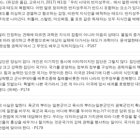
fe)』(유강은 옮김, 교유서가, 2017) 제1장「우리 시대의 반지성주의」에서 말한 바
정과 태도의 복합체다. 어떤 말로 정의하든 반지성주의가 반드시 포함하는 요소가 있다
태도를 의심하고 경멸하고 혐오하는 감정, 비판적 지식인을 배척하는 태도다. 반지성
주의로 나아간다. 히틀러, 스탈린, 마오쩌둥, 폴 포트 같은 독재자는 모두 지식인을 박
널리 인정하는 견해에 따르면 과학은 지식의 집합이 아니라 마음의 상태다. 물질의 증
에 따라 생각하고 추론함으로써 대상의 실체에 다가서는 태도가 과학이다. 윤석열한테서
‘완성형 권력자‘여서 그 무엇도 배우고 익히지않는다.
- P167
집단은 양심이 없다. 개인은 이기적인 동시에 이타적이지만 집단은 그렇지 않다. 집단은
장 크고 강력한 집단이 국가다. 국가를 운영하는 정부와 정부를 구성하는 권력자들의 
다. 힘과 능력만 있으면 국가는 무엇이든 한다. 미국은 19세기에 다른 나라의 식민지를
침략했고 군사쿠데타를 배후조종해 칠레를비롯한 여러 나라의 민주정부를 전복했다. 
칙을 짓밟는다. 특별히 나쁜 국가라서 그런 게 아니다. 미국에 앞서 세계를 호령했던 
했다. (하략)
- P174
적 사실은 말한다. 육군의 뿌리는 일본군이고 육사의 뿌리는일본군인지 광복군인지 확
이제 질문을 바꾸자. 육군과 육사는 어디에 뿌리를 두어야 하는가? 이것은 당위 또는
라 헌법에 의거해 대답해야 한다. 우리는 각자의신념과 가치관에 따라 다른 주장을 할 
인물의 흉상을 세우거나 철거하는 것은국가의 강제 권력을 행사하는 일이다. 국가의 강
헌법에 맞아야 한다.
- P179