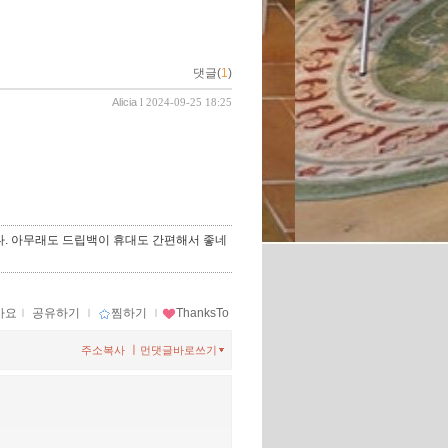
댓글(
1
)
Alicia
l 2024-09-25 18:25
다. 아무래도 드립백이 휴대도 간편해서 좋네
아요
ｌ
공유하기
ｌ
찜하기
ｌ
ThanksTo
ㅣ
주소복사
먼댓글바로쓰기