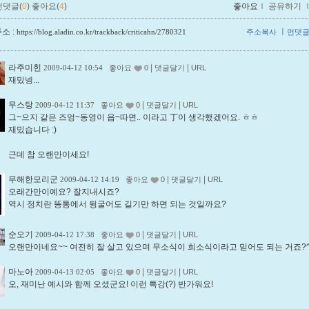
먼댓글(
0
)
좋아요(
4
)
좋아요
ｌ
공유하기
소 :
ㅣ
https://blog.aladin.co.kr/trackback/criticahn/2780321
주소복사
먼댓
라주미힌
|
|
2009-04-12 10:54
좋아요
0
댓글달기
URL
재밌넹...
무스탕
|
|
2009-04-12 11:37
좋아요
0
댓글달기
URL
그~으지 같은 즈엉~동영이 읍~따면.. 이라고 丁이 생각했겠어요. ㅎㅎ
재밌습니다 :)
근데 참 오랜만이세요!
무해한모리군
|
|
2009-04-12 14:19
좋아요
0
댓글달기
URL
오래간만이예요? 잘지내시죠?
역시 정치란 똥통에서 뒹굴어도 길기만 하면 되는 것일까요?
순오기
|
|
2009-04-12 17:38
좋아요
0
댓글달기
URL
오랜만이네요~~ 여전히 잘 살고 있으며 무소식이 희소식이라고 믿어도 되는 거죠?^
마노아
|
|
2009-04-13 02:05
좋아요
0
댓글달기
URL
오, 재미난 예시와 함께 오셨군요! 이런 특강(?) 반가워요!