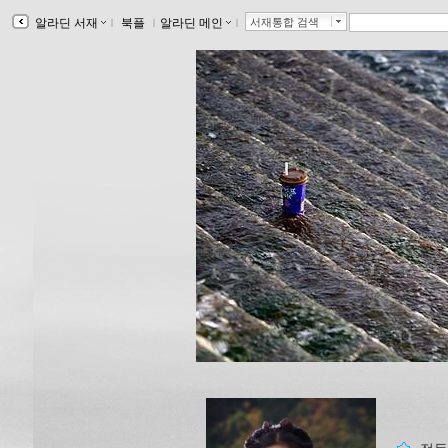
알라딘 서재
ｌ
북플
ｌ
알라딘 메인
ｌ
서재통합 검색