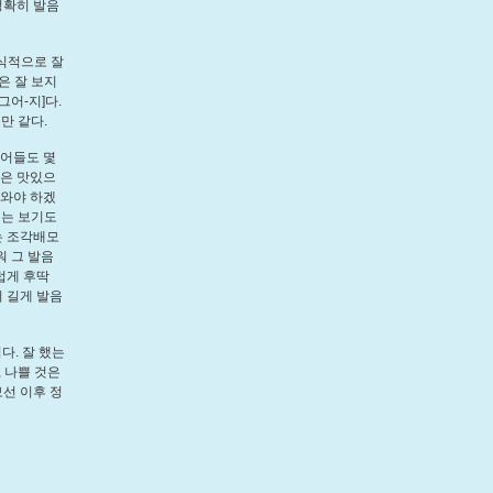
정확히 발음
의식적으로 잘
은 잘 보지
그어-지]다.
것만 같다.
단어들도 몇
밤은 맛있으
 와야 하겠
배는 보기도
는 조각배모
워 그 발음
럽게 후딱
피 길게 발음
이다. 잘 했는
 나쁠 것은
보선 이후 정