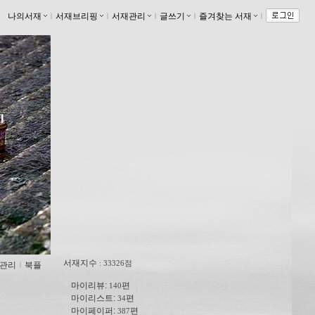
나의서재
ｌ
서재브리핑
ｌ
서재관리
ｌ
글쓰기
ｌ
즐겨찾는 서재
ｌ
서재지수
: 33326점
관리
ｌ
북플
마이리뷰:
편
140
마이리스트:
편
34
마이페이퍼:
편
387