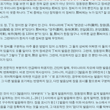
 표기하는 것을 보면 이 둘은 전혀 같은 성씨가 아닌 것이다. 정동영은 鄭씨이고 정세
적인 우리나라 정씨들이다. 아참 정씨에는 程씨도 있다. 정씨가 이 3개 뿐인지는 잘 모르
씨가 이 셋중 하나다. 丁씨 중에는 다산 정약용이 이 정씨다. 鄭씨에는 누가 있지? 잘 
니니까.
도 정, 丁도 정이면 잘 구분이 안 간다. 우리나라에 丁씨의 "본관은 나주(羅州), 창원(昌
의성(義城) 등 10여 본"있단다. 鄭씨에는 "경주(慶州), 동래(東萊), 연일(延日), 온양(溫陽)
(河東), 해주(海州) 등 120여 본"이 있다. 헐, 鄭씨가 한참 많구나. 아무튼 같은 鄭씨여도
다. 그런데다가 한자가 다른 정씨면 말해 무엇하리.
 두 정씨를 구분하는 아주 좋은 방법이 있어 소개한다. 그 둘의 성씨에 어쩌면 이 둘의
겨 있을지도 모를 일이다. 먼저 정세균의 丁씨의 발음은 [정]이다. 그런데, 정동영의 鄭은 
차이는? 그렇다 丁은 짧게, 鄭은 길게다. 그런데, 미묘하지만 길고 짧은 것 뿐만 아니라,
이가 있다.
면 전문적인 부분까지 언급해야 하겠지만, 간단히 말해, 우리나라의 자모에 대한 발음
씩 변화해왔다. 바로 언어의 역사성이다. 그러니까, 지금은 [ㅓ]발음과 한 100전의 [ㅓ
다. 국어학자들에 의하면 지금은 모두 'ㅓ'로 표기하지만, 경우에 따라서는 발음이 약
. 그 다른 발음을 표기에는 반영하지 않고, 다만 발음상에 장음 표시를 함으로써 구분하
인 것이 이 [ㅓ]발음이다. 대부분의 'ㅓ'는 짧게 발음하지만, 정동영의 鄭은 길게 발음하되
를 길게하는 것이 아니라, [ㅡ]와 [ㅓ] 사이에서 길게 발음해야 한다. 쉽게 말하면, 정동영
도로 구수하게 발음해야 한다. 장음 표시가 된 [ㅓ] 발음이 대충 이와 비슷하다. 뉴스에서
발음을 가끔 정확하게 하는 것을 보는데, 그 대표적인 것이 '없다'의 발음이다. 이를 딱부