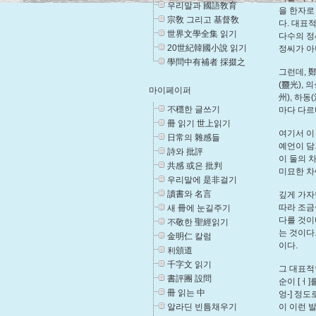
우리말과 國語敎育
을 한자로
宗敎 그리고 基督敎
다. 대표
世界文學全集 읽기
다수의 정
20世紀韓國小說 읽기
정씨가 아
學問中有補者 採掇之
그런데, 鄭
(靈光), 
마이페이퍼
州), 하동
不穩한 글쓰기
마다 다르
冊 읽기 世上읽기
여기서 이
日常의 雜感들
예언이 담
詩와 批評
이 둘의 
共感 或은 批判
미묘한 차
우리말에 是非걸기
讀書와 名言
깊게 가자
따라 조금
새 冊에 눈길주기
다를 것이
不敬한 聖經읽기
는 것이다
金明仁 칼럼
이다.
利頒道
千字文 읽기
그 대표적
書評團 設問
순이 [ㅓ]
冊 읽는 中
엉-] 정
알라딘 빈틈채우기
이 이런 