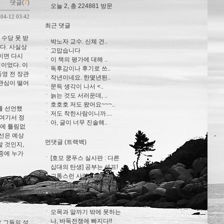
댓글(
7
)
오늘 2, 총 224881 방문
-04-12 03:42
최근 댓글
 수당 못 받
박노자 교수. 신체 건..
다. 사실상
고맙습니다
이면 다시
이 책의 평가에 대해 ..
것이었다. 이
독후감이나 후기로 쓰..
동영 전 장관
작년이네요. 한몇년된..
 관심이 떨어
문득 생각이 나서 <..
늙는 것도 서러운데, ..
호호호 저도 왔어요~~~..
를 선언했
저도 착한사람이니까....
 여기서 정
아, 글이 너무 진솔해..
임에 틀림없
선은 예상
먼댓글 (트랙백)
 것인지,
 중에 누가
[호모 쿵푸스 실사판 : 다른
십대의 탄생] 공부는 셀프!
고통스런 사람에게 병 주고
제가 될 것인
약 주고(한겨레21 제744호)
과에 따라
리뷰, 추천할만한게 있냐
생명이 걸렸
구...
오목과 알까기 밖에 못하는
나, 바둑전쟁에 빠지다!!
로 그들의 성