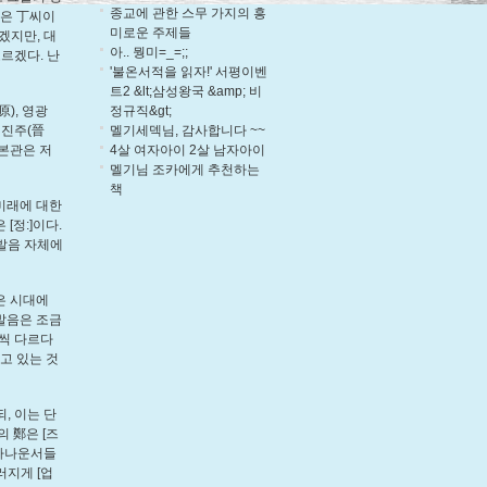
종교에 관한 스무 가지의 흥
균은 丁씨이
미로운 주제들
겠지만, 대
아.. 뭥미=_=;;
모르겠다. 난
'불온서적을 읽자!' 서평이벤
트2 &lt;삼성왕국 &amp; 비
정규직&gt;
原), 영광
멜기세덱님, 감사합니다 ~~
, 진주(晉
4살 여자아이 2살 남자아이
 본관은 저
멜기님 조카에게 추천하는
책
 미래에 대한
[정:]이다.
 발음 자체에
은 시대에
]발음은 조금
간씩 다르다
고 있는 것
, 이는 단
의 鄭은 [즈
 아나운서들
러지게 [업