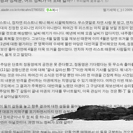
영과 정세균, 어느 정씨가 더 오래 갈까?
ｌ
우리말에 是非걸기
g.aladin.co.kr/criticahn/2780321
멜기세덱
(
) l 2009
스트니, 장자연 리스트니 뭐니 해서 시끌벅적하다. 우스갯말로 자연 사랑 못 받고, 연차
시대의 진정한 오피니언 리더가 아니란다. 하여간 두 리스트는 아직 끝을 보일 조짐이 없
거울 것으로 예상됐다. 날씨 얘기가 아니다. 예년에 비해 요즘 날씨가 덥다지만, 내주쯤
을 회복할 것이란다. 그보다는 4월 말쯤 있을 재보선 때문에 이미 4월은 당연 뜨거울 
 1년에 대한 평가라는 큰 명목아래 수세에 몰린 야당은 대반격을 준비해오던 차에, 정
재보선 출마 선언에 4월은 더욱 뜨거울 참이었다. 연차와 자연 리스트 때문에 사람들의
서, 올게 오고 말았다.
민주당은 단호히 정동영에게 공천은 못 준다했고, 정동영은 기다렸다는 듯 무소속 출마
일(11일) 경향신문은 이에 대해 "끝내 갈라선 鄭-丁"이란 제목의 기사를 실었다. 뭐 내가
자는 것은 아니다. 하여간 이 소식은 민주당 뿐만 아니라 전 야권을 긴장케 하는 사건
당의 내분은 반격을 준비하는 야권에게는 치명상일 수 있기 때문이다. 여하간 이번 재보
 구도에서 그 결과가 주목된다. 대반격을 노렸던 야권이 그 구상대로 재보선에서 승리할
주당의 鄭-丁 갈등이 끝내 야권의 기대를 무너트릴지, 더욱 관심이 가는 것은 鄭-丁 둘
내 살아남을지이다.
이 둘의 갈등을 놓고 향후 결과에 대한 설들을 풀어놓는다. 과연 정동영은 제2의 이인
균 대표가 지역구를 포기하면서까지 던진 승부수가 통할 것인가? 등등. 이번 재보선 결
 정세균이냐 두 정 씨 중 하나는 골로 갈 가능성이 크다. 두 거물 정치인의 향후 정치
과언이 아닐것이다. 과연 어느 정씨가 오래 갈까?
두 사람은 정씨이지만, 같은 정씨는 아니다. 각종 언론 매체에서 이 둘을 구분하는 것으