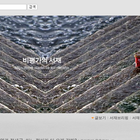
비평가의 서재
https://blog.aladin.co.kr/criticahn
글보기
ｌ
서재브리핑
ｌ
서재