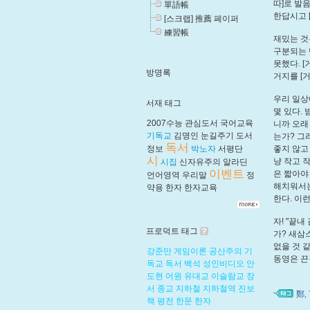
따]로 발
單語帳
한답시고 
[스크랩] 推薦 페이퍼
練習帳
재밌는 것
구분되는 
못했다. [
방명록
거지를 [거
우리 일상
서재 태그
몇 있다.
2007수능
관심도서
국어교육
니까 오래
기독교
김명인
눈길주기
도서
는가? 그
독서
정보
박노자
서평단
좋지 않고
시
냥 작고 
시집
신자유주의
알라딘
이벤트
은 짧아야
언어영역
우리말
정
해치워서는
약용
한자
한자교육
한다. 이
자! "끝내
프로덕트 태그
가? 새삼
없을 것 
강준만
게임이론
공산주의
기
동영은 끈
독교
독서
백석
성인비디오
안
도현
어원
유대교
이슬람교
장
서
종교
지하철
지하철역
진보
鄭
,
책
평전
한문
한자