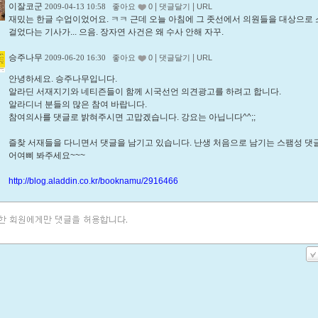
이잘코군
|
|
2009-04-13 10:58
좋아요
0
댓글달기
URL
재밌는 한글 수업이었어요. ㅋㅋ 근데 오늘 아침에 그 좃선에서 의원들을 대상으로
걸었다는 기사가... 으음. 장자연 사건은 왜 수사 안해 자꾸.
승주나무
|
|
2009-06-20 16:30
좋아요
0
댓글달기
URL
안녕하세요. 승주나무입니다.
알라딘 서재지기와 네티즌들이 함께 시국선언 의견광고를 하려고 합니다.
알라디너 분들의 많은 참여 바랍니다.
참여의사를 댓글로 밝혀주시면 고맙겠습니다. 강요는 아닙니다^^;;
즐찾 서재들을 다니면서 댓글을 남기고 있습니다. 난생 처음으로 남기는 스팸성 
어여삐 봐주세요~~~
http://blog.aladdin.co.kr/booknamu/2916466