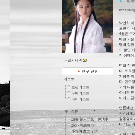
정동
https://blo
박연차 리
으면 이 
4월은 뜨
예년 기온
명박 정권
의 불연 
진 상태에
. -
멜기세덱
며칠 전 
다. 토요
치평론 하
리스트
다. 민주
보관리스트
외의 다른
아니면 민
구매리스트
이기고 끝
마이리스트
언론에선 
마이리뷰
가? 정세
정동영이냐
讀書 是人間第一件淸事
다 해도 
詩와 同感하기
小說과 散文 읽기
사실 이 