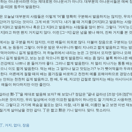
음하는 아나운서라면 이는 제대로된 아나운서가 아니다. 대부분의 아나운서들은 애써 
[읍-따]로 힘주어 발음한다.
은 오늘날 대부분의 사람들은 이렇게 '어'를 명확히 구분해서 발음하지는 않지만, 무
단어가 있다는 것이다. 그게 바로 '거지'다. 내가 볼 때 거지를 [거지]라고 발음하는 사람
거:지]라고 발음하거나 혹은 [그:지]라고 발음하는 사람들을 많이 본다. 그렇다. '거지'는 [
지]라고 하면 왠지 거지같지 않다. 이런 [그~지] 같은 넘을 봤나 해야, 진짜 거지를 본 
에서는 잘 구분을 하지 않지만, 이런 예들이 의외로 많다. 더불어 장음으로 구분되는 
 밤, 배, 눈 등등이 그렇다. 어두운 밤은 무서우니까 빨리 지나라고 짧게 발음하고 먹는 
 먹어야하니 길게 발음한다. 저 하늘위에서 내리는 눈은 그 먼데서 오자면 얼마나 오래
러니 길게 발음하고, 보는 눈은 작으니까 짧게 발음한다. 배는 좀 많다. 불룩 튀어나온 
 건강에도 나쁘니 쏟 들어가야 좋다. 그러니 짧게 발음한다. 저 멀리 지나가는 통통 배
작으니 이도 짧게 발음한다. 먹는 배는 그 얼마나 달고 맛있는가? 누가 뺏어먹을까 두려
 한다. 어른에게 절할 때의 배는 몸가짐을 바로하고 천천히 예를 표해야하므로 경망스
 안되는 천천히 길게 발음하고, 한 배, 두 배, 자꼬만 갑절로 많아지는 배는 아시다시
런 예들이 허다하지만 이만 줄인다.
 갈라선 鄭-丁"을 제대로 발음해 보자? 해 보았나? 정답은 "끝내 갈라선 [즈엉~]과 [정]"
스러운 것이지만, 우리 일상에서 이런 미묘한 발음차이 하나만도 잘 기억하고 사용하면,
같다. 그렇다고 거기에 목숨걸 필요는 없다. 아참, 내가 볼 때, 이름만 놓고 보면 이번 재
질기게 살아남을 것만 같다. 丁은 짧고 鄭은 기니 말이다. 맞다. 헛소리다.
丁
거지
없다
장음
,
,
,