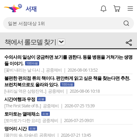
책에서 롤모델 찾기
수의사의 일상이 궁금하면 보기를 권한다. 동물 병원을 거쳐가는 생명
들 이야기.
100자평
[꽃비 내리는 날 다시 ..]
공중제비 | 2026-08-06 13:52
불편한 편의점 류의 책이다. 편안하게 읽고 싶은 책을 찾는다면 추천.
브런치북으로도 올라와 있다.
100자평
[내리실 역은 삼랑진역..]
공중제비 | 2026-08-06 10:18
시간여행과 우정
리뷰
[The First State of B..]
공중제비 | 2026-07-25 15:39
토마토는 열매채소
리뷰
[토마토가 다한 요리]
공중제비 | 2026-07-25 09:01
덩어리 시간
리뷰
[품안의 숲, 따숲네]
공중제비 | 2026-07-21 13:45