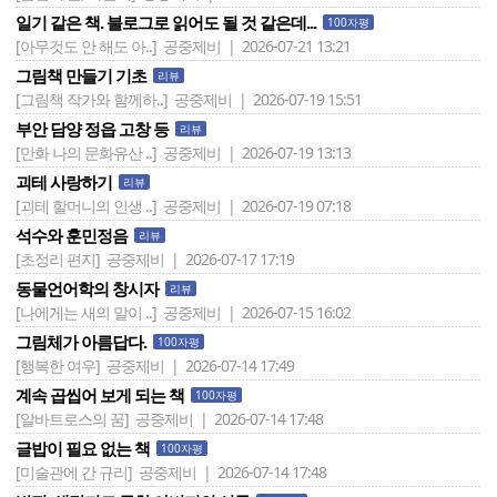
일기 같은 책. 블로그로 읽어도 될 것 같은데...
100자평
[아무것도 안 해도 아..]
공중제비 | 2026-07-21 13:21
그림책 만들기 기초
리뷰
[그림책 작가와 함께하..]
공중제비 | 2026-07-19 15:51
부안 담양 정읍 고창 등
리뷰
[만화 나의 문화유산 ..]
공중제비 | 2026-07-19 13:13
괴테 사랑하기
리뷰
[괴테 할머니의 인생 ..]
공중제비 | 2026-07-19 07:18
석수와 훈민정음
리뷰
[초정리 편지]
공중제비 | 2026-07-17 17:19
동물언어학의 창시자
리뷰
[나에게는 새의 말이 ..]
공중제비 | 2026-07-15 16:02
그림체가 아름답다.
100자평
[행복한 여우]
공중제비 | 2026-07-14 17:49
계속 곱씹어 보게 되는 책
100자평
[알바트로스의 꿈]
공중제비 | 2026-07-14 17:48
글밥이 필요 없는 책
100자평
[미술관에 간 규리]
공중제비 | 2026-07-14 17:48