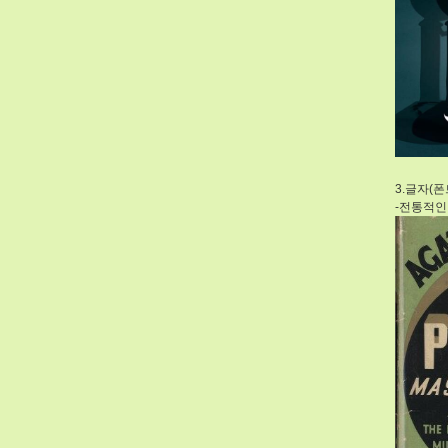
3.글자(폰
-전통적인