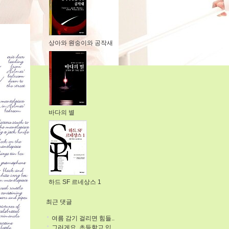
상아와 원숭이와 공작새
바다의 별
하드 SF 르네상스 1
최근 댓글
여름 감기 걸리면 힘들..
그러게요. 초등학교 입..