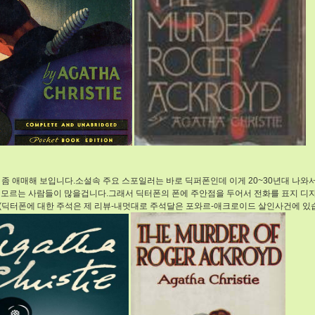
 좀 애매해 보입니다.소설속 주요 스포일러는 바로 딕퍼폰인데 이게 20~30년대 나와서 
 모르는 사람들이 많을겁니다.그래서 딕터폰의 폰에 주안점을 두어서 전화를 표지 디자
(딕터폰에 대한 주석은 제 리뷰-내멋대로 주석달은 포와르-애크로이드 살인사건에 있