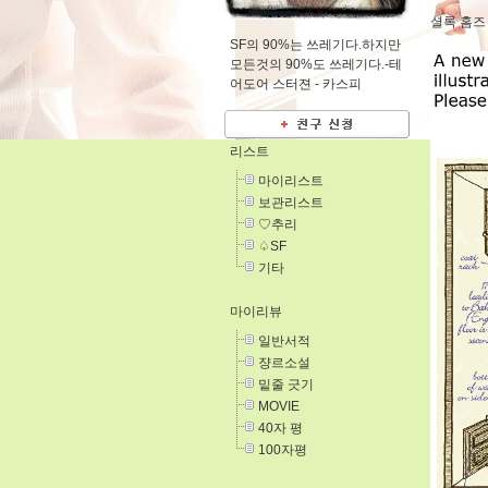
셜록 홈즈
SF의 90%는 쓰레기다.하지만
모든것의 90%도 쓰레기다.-테
어도어 스터젼 -
카스피
리스트
마이리스트
보관리스트
♡추리
♤SF
기타
마이리뷰
일반서적
쟝르소설
밑줄 긋기
MOVIE
40자 평
100자평