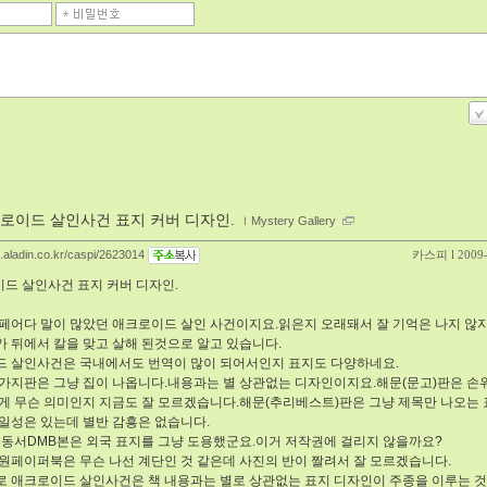
로이드 살인사건 표지 커버 디자인.
ｌ
Mystery Gallery
g.aladin.co.kr/caspi/2623014
카스피
l 2009
이드 살인사건 표지 커버 디자인.
페어다 말이 많았던 애크로이드 살인 사건이지요.읽은지 오래돼서 잘 기억은 나지 않지
 뒤에서 칼을 맞고 살해 된것으로 알고 있습니다.
 살인사건은 국내에서도 번역이 많이 되어서인지 표지도 다양하네요.
가지판은 그냥 집이 나옵니다.내용과는 별 상관없는 디자인이지요.해문(문고)판은 손
게 무슨 의미인지 지금도 잘 모르겠습니다.해문(추리베스트)판은 그냥 제목만 나오는
일성은 있는데 별반 감흥은 없습니다.
 동서DMB본은 외국 표지를 그냥 도용했군요.이거 저작권에 걸리지 않을까요?
원페이퍼북은 무슨 나선 계단인 것 같은데 사진의 반이 짤려서 잘 모르겠습니다.
 애크로이드 살인사건은 책 내용과는 별로 상관없는 표지 디자인이 주종을 이루는 것