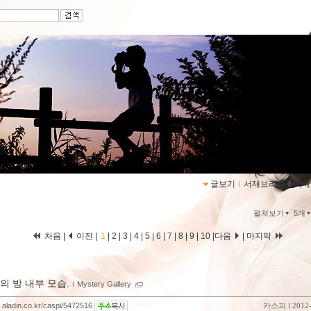
퀸
https://blog.aladin.c
글보기
ｌ
서재브리핑
ｌ
서재
펼쳐보기
5개
처음 |
이전 |
1
|
2
|
3
|
4
|
5
|
6
|
7
|
8
|
9
|
10
|
다음
|
마지막
의 방 내부 모습.
ｌ
Mystery Gallery
g.aladin.co.kr/caspi/5472516
카스피
l 2012