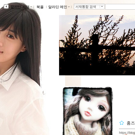
알라딘 서재
ｌ
북플
ｌ
알라딘 메인
ｌ
서재통합 검색
홈즈
https://blo