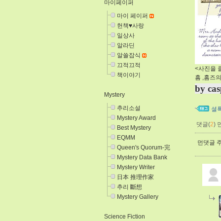
마이페이퍼
마이 페이퍼
헌책♥사랑
일상사
알라딘
알쓸잡식
끄적끄적
<사진을 
책이야기
흠 ,홈즈
by cas
Mystery
추리소설
셜
Mystery Award
댓글(
2
)
Best Mystery
EQMM
먼댓글 주
Queen's Quorum-完
Mystery Data Bank
Mystery Writer
日本 推理作家
추리 斷想
Mystery Gallery
Science Fiction