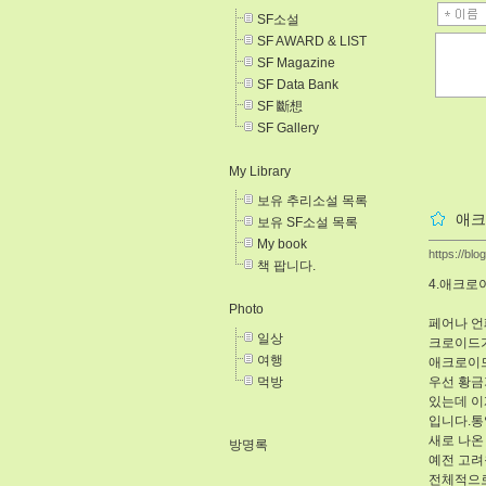
SF소설
SF AWARD & LIST
SF Magazine
SF Data Bank
SF 斷想
SF Gallery
My Library
보유 추리소설 목록
애크
보유 SF소설 목록
My book
https://blo
책 팝니다.
4.애크로
Photo
페어나 언
일상
크로이드가
여행
애크로이드
먹방
우선 황금
있는데 이
입니다.통
새로 나온
방명록
예전 고려
전체적으로