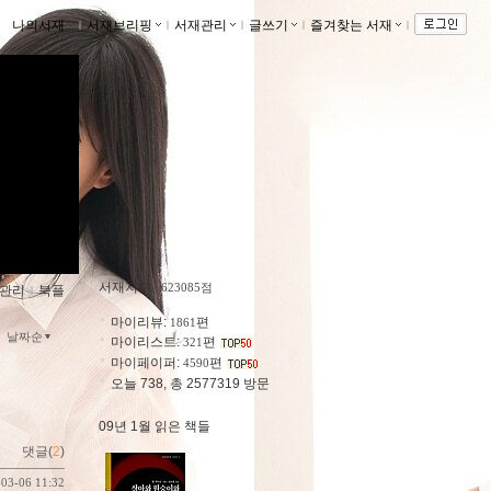
나의서재
ｌ
서재브리핑
ｌ
서재관리
ｌ
글쓰기
ｌ
즐겨찾는 서재
ｌ
의 정원
o.kr/caspi
서재지수
: 623085점
관리
ｌ
북플
마이리뷰:
편
1861
날짜순
마이리스트:
편
321
마이페이퍼:
편
4590
오늘 738, 총 2577319 방문
09년 1월 읽은 책들
댓글(
2
)
-03-06 11:32