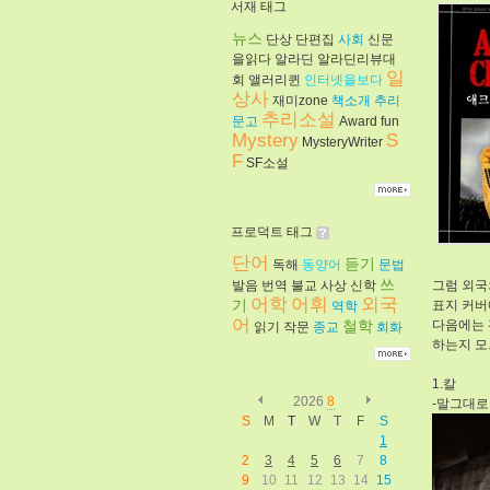
서재 태그
뉴스
단상
단편집
사회
신문
을읽다
알라딘
알라딘리뷰대
일
회
앨러리퀸
인터넷을보다
상사
재미zone
책소개
추리
추리소설
문고
Award
fun
Mystery
S
MysteryWriter
F
SF소설
프로덕트 태그
단어
듣기
독해
동양어
문법
쓰
발음
번역
불교
사상
신학
그럼 외국
어학
어휘
외국
기
표지 커버
역학
어
철학
다음에는 
읽기
작문
종교
회화
하는지 모
1.칼
2026
8
-말그대로
S
M
T
W
T
F
S
1
2
3
4
5
6
7
8
9
10
11
12
13
14
15