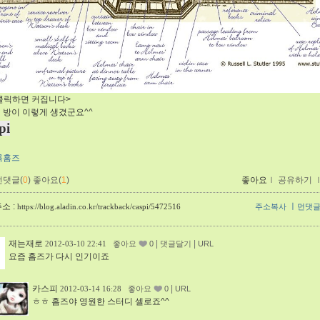
클릭하면 커집니다>
의 방이 이렇게 생겼군요^^
pi
록홈즈
먼댓글(
0
)
좋아요(
1
)
좋아요
ｌ
공유하기
소 :
ㅣ
https://blog.aladin.co.kr/trackback/caspi/5472516
주소복사
먼댓
재는재로
|
|
2012-03-10 22:41
좋아요
0
댓글달기
URL
요즘 홈즈가 다시 인기이죠
카스피
|
2012-03-14 16:28
좋아요
0
URL
ㅎㅎ 홈즈야 영원한 스터디 셀로죠^^