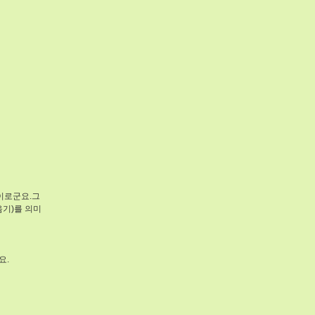
이로군요.그
음기)를 의미
요.