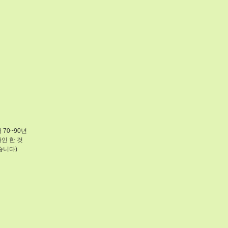
70~90년
인 한 것
습니다)