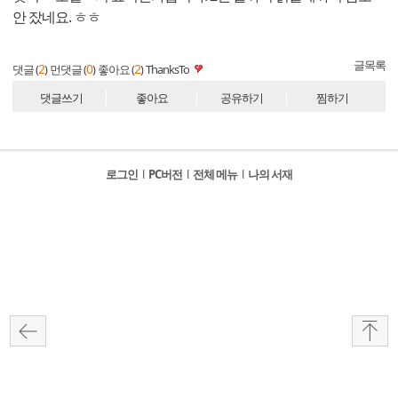
안 잤네요. ㅎㅎ
글목록
2
0
2
댓글 (
)
먼댓글 (
)
좋아요 (
)
ThanksTo
댓글쓰기
좋아요
공유하기
찜하기
로그인
l
PC버전
l
전체 메뉴
l
나의 서재