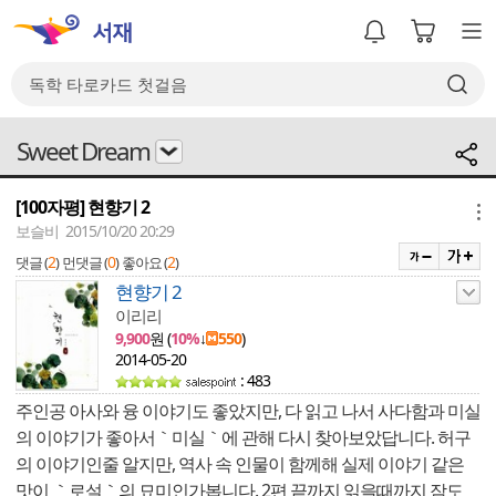
Sweet Dream
[100자평] 현향기 2
메뉴
보슬비 2015/10/20 20:29
2
0
2
댓글 (
)
먼댓글 (
)
좋아요 (
)
현향기 2
이리리
9,900
원 (
10%
↓
550
)
2014-05-20
: 483
주인공 아사와 융 이야기도 좋았지만, 다 읽고 나서 사다함과 미실
의 이야기가 좋아서｀미실｀에 관해 다시 찾아보았답니다. 허구
의 이야기인줄 알지만, 역사 속 인물이 함께해 실제 이야기 같은
맛이 ｀로설｀의 묘미인가봅니다. 2편 끝까지 읽을때까지 잠도