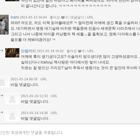
자신이 없는데 일단 하겠다고 페이퍼를 써버렸네요. 하나씩 찬찬히 읽어보
이 끝나간다고 합니다. ㅋㅋㅋㅋㅋㅋㅋㅋㅋㅋㅋㅋㅋㅋ
icaru
|
|
2021-01-15 16:04
좋아요
0
댓글달기
URL
와와!! 저도요, 저도 이책 읽어볼래요!!! ㅋ 얼마전에 어깨에 생긴 혹을 수술하
요. 대기하면서 병원 대기실에 비치된 책들중에 민음사 세계문학 시리즈에서 나온 
그리고 나서 나중에 마이클 커닝햄의 책 세월ㅡ을 들춰보고, 영화 디아워스를 다
울프를 더 캐봐야겠어요! ㅋ
단발머리
|
2021-01-18 10:42
좋아요
0
URL
어깨에 혹이 생기셨다고요? 수술까지 받으셨다면 많이 고생하셨겠어요...
살피신다니 icaru님 책사랑은 어디에서든 빛이 나네요.
치료는 잘 받으신 거지요? 날이 추워서 병원가는 것이 큰 일인데 무사히 깨
2021-01-24 00:59
URL
비밀 댓글입니다.
2021-01-24 12:33
URL
비밀 댓글입니다.
2021-01-24 14:30
URL
비밀 댓글입니다.