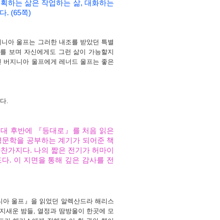
계획하는 삶은 작업하는 삶
,
대화하는
었다
. (65
쪽
)
니아 울프는 그러한 내조를 받았던 특별
를 보며 자신에게도 그런 삶이 가능할지
 버지니아 울프에게 레너드 울프는 좋은
는다
.
 대 후반에
『
등대로
』
를 처음 읽은
영문학을 공부하는 계기가 되어준 책
마찬가지다
.
나의 짧은 전기가 허마이
도다
.
이 지면을 통해 깊은 감사를 전
니아 울프』을 읽었던 알렉산드라 해리스
 지새운 밤들
,
열정과 땀방울이 한곳에 모