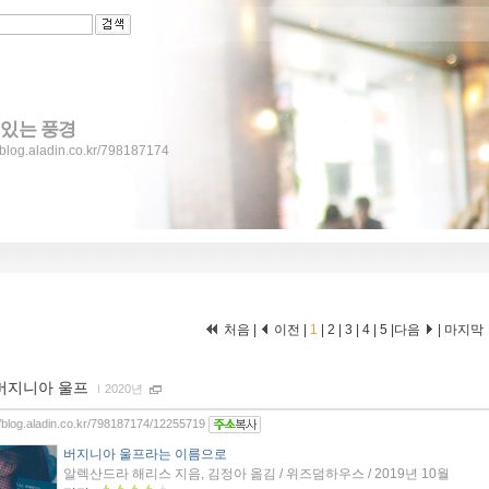
 있는 풍경
//blog.aladin.co.kr/798187174
처음 |
이전 |
1
|
2
|
3
|
4
|
5
|
다음
|
마지막
버지니아 울프
ｌ
2020년
//blog.aladin.co.kr/798187174/12255719
버지니아 울프라는 이름으로
알렉산드라 해리스 지음, 김정아 옮김 / 위즈덤하우스 / 2019년 10월