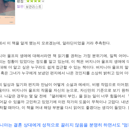
평점 :
절판
에서 이 책을 알게 됐는지 모르겠는데
,
알라딘이었을 거라 추측한다
.
니아 울프의 생애에 대해서라면 책 읽기를 권하는 가정 분위기에
,
일찍 어머니
되는 정황이 있었다는 정도를 알고 있는데
,
이 책은 버지니아 울프의 생애에 
대해 더 알고 싶은 누구라도 쉽게 접근할 수 있는 책이다
.
버지니아 울프의 말
,
혹은 그녀가 누구에게 보냈던 편지에서 나온 것인지를 소상히 밝히고 있어 더
의 일상과 일기와 편지와 만남이 어떻게 소설과 에세이
,
비평 작업으로 이어졌
움이다
.
버지니아 울프의 작품을 자신의 눈으로
,
자신만의 기준으로 보기 원하
다
.
나같은 경우는 몇 달 전에
『
댈러웨이 부인』을 읽는 일이 너무 힘들어서
읽어갈 수 있을까 고민하고 있었기에 이런 작가의 도움이 무척이나 고맙다
.
내년
 처할 때마다
,
이 책을 꺼내 해당 부분을 다시 읽어도 좋겠다는 생각이 들었다
.
니아는 결혼 상대에게 성적으로 끌리지 않음을 분명히 하면서도
“
엄