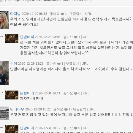
다락방
|
|
2020-12-29 06:13
좋아요
1
댓글달기
URL
우와 저도 읽어볼래요! 내년에 단발님은 버지나 울프 전작 읽기가 목표입니까? 너
책을 쏙 담아가요!
단발머리
|
2020-12-29 08:08
좋아요
1
URL
전 다른 책을 읽어보지 않아서 그럴까요? 버지니아 울프에 대해서라면 이
가깝게 가지 않으면서도 울프 그녀의 말로 상황을 설명하려는 게 느껴집
응원 감사합니다! 차근히 함 읽어보렵니다^^
수이
|
|
2020-12-29 13:26
좋아요
1
댓글달기
URL
단발머리님 따라쟁이는 버지니아 울프 책 하나씩 모으고 있어요. 우와 떨린다 
단발머리
|
2020-12-31 20:11
좋아요
0
URL
자자잔!!!!! 짠!!!!
난티나무
|
|
2020-12-29 18:22
좋아요
1
댓글달기
URL
우왓 저도 지금 읽고 있는 책에 버지니아 울프 부분 읽고 있어요!! ㅎㅎㅎ 전작 
단발머리
|
2020-12-31 20:12
좋아요
0
URL