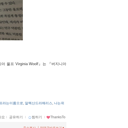
니아 울프
Virginia Woolf』
는 『버지니아
프라는이름으로
알렉산드라해리스
나는위
,
,
아요
ｌ
공유하기
ｌ
찜하기
ｌ
ThanksTo
ㅣ
주소복사
먼댓글바로쓰기