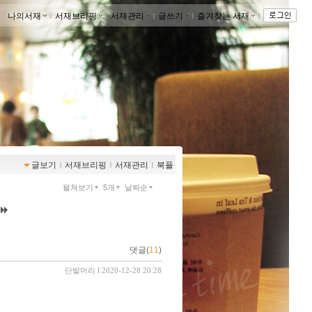
나의서재
ｌ
서재브리핑
ｌ
서재관리
ｌ
글쓰기
ｌ
즐겨찾는 서재
ｌ
글보기
ｌ
서재브리핑
ｌ
서재관리
ｌ
북플
펼쳐보기
5개
날짜순
댓글(
11
)
단발머리
l 2020-12-28 20:28