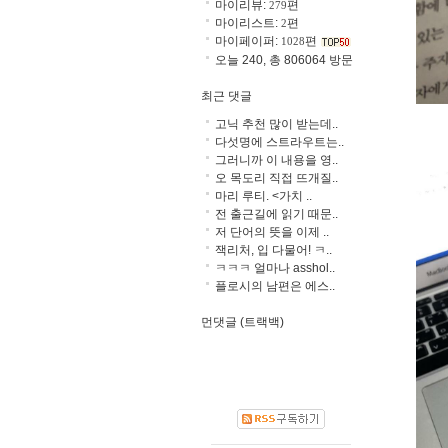
마이리뷰:
편
279
마이리스트:
편
2
마이페이퍼:
편
1028
오늘 240, 총 806064 방문
최근 댓글
고닉 추천 많이 받는데..
다섯명에 스트라우트는..
그러니까 이 내용을 영..
오 목도리 직접 뜨개질..
마리 루티. <가치 ..
전 출근길에 읽기 때문..
저 단어의 뜻을 이제 ..
잭리처, 입 다물어! ㅋ..
ㅋㅋㅋ 얼마나 asshol..
플로시의 남편은 에스..
먼댓글 (트랙백)