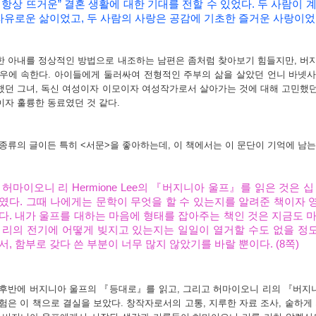
 항상 뜨거운
”
결혼 생활에 대한 기대를 전할 수 있었다
.
두 사람이 
자유로운 삶이었고
,
두 사람의 사랑은 공감에 기초한 즐거운 사랑이
한 아내를 정상적인 방법으로 내조하는 남편은 좀처럼 찾아보기 힘들지만
,
버지
경우에 속한다
.
아이들에게 둘러싸여 전형적인 주부의 삶을 살았던 언니 바넷사
했던 그녀
,
독신 여성이자 이모이자 여성작가로서 살아가는 것에 대해 고민했던
이자 훌륭한 동료였던 것 같다
.
종류의 글이든 특히 <
서문
>을 좋아하는데,
이 책에서는 이 문단이 기억에 남
 허마이오니 리
Hermione Lee
의
『
버지니아 울프
』
를 읽은 것은 십
였다
.
그때 나에게는 문학이 무엇을 할 수 있는지를 알려준 책이자 
다
.
내가 울프를 대하는 마음에 형태를 잡아주는 책인 것은 지금도 
 리의 전기에 어떻게 빚지고 있는지는 일일이 열거할 수도 없을 정
서
,
함부로 갖다 쓴 부분이 너무 많지 않았기를 바랄 뿐이다
. (8
쪽
)
 후반에 버지니아 울프의
『
등대로』를 읽고
,
그리고 허마이오니 리의
『
버지
경험은 이 책으로 결실을 보았다
.
창작자로서의 고통
,
지루한 자료 조사
,
숱하게