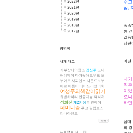
2022년
쉬고
2021년
삶
,
2020년
2019년
2018년
똑똑
2017년
한 
갈등
남편
방명록
어떤 
서재 태그
가부장제의창조
강신주
도나
해러웨이
마거릿애트우드
보
내가
부아르
사피엔스
시몬드보부
직후
아르
아롱이
에이드리언리치
여성주의책같이읽기
이었
오니
유발하라리
인공지능
잭리처
정희진
제2의성
제인에어
하면
페미니즘
푸코
필립로스
한나아렌트
십대
의 
프로덕트 태그