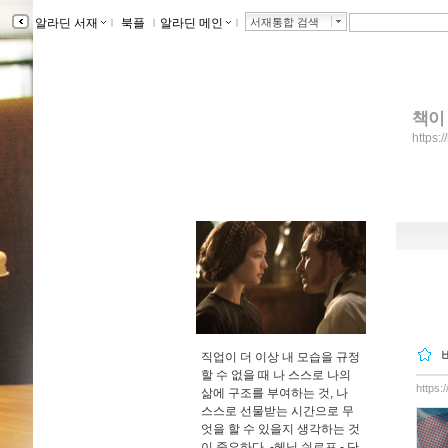
알라딘 서재
ｌ
북플
ｌ
알라딘 메인
ｌ
서재통합 검색
책이
https:
직업이 더 이상 내 모습을 규정
할 수 없을 때 나 스스로 나의
https:
삶에 구조를 부여하는 것, 나
스스로 선물받는 시간으로 무
엇을 할 수 있을지 생각하는 것
이 중요하다. -헤닝 쉬르프 -
단