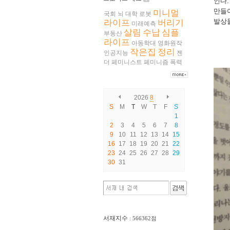
인다
만들
미니멀
국회
뇌
대학
로봇
발상
라이프
버리기
미래예측
살림
수납
심플
부동산
라이프
아동학대
영화원작
작은집
정리
인공지능
젠
더
페미니스트
페미니즘
폭력
2026
8
S
M
T
W
T
F
S
1
2
3
4
5
6
7
8
9
10
11
12
13
14
15
16
17
18
19
20
21
22
23
24
25
26
27
28
29
30
31
서재지수
: 566362점