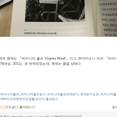
책의 원제는
『
버지니아 울프
Virginia Woolf』
이고
,
허마이오니 리의
『
버지
(책세상, 2011)』로 번역되었는데
,
현재는 품절 상태다
.
버지니아울프
버지니아울프읽기
버지니아울프전작읽기
전작읽기도전
버지니아울
,
,
,
,
대하지도유명하지도않을것이다
울프읽기
,
11
)
먼댓글(
0
)
좋아요(
46
)
좋
글 주소 :
https://blog.aladin.co.kr/trackback/798187174/12255719