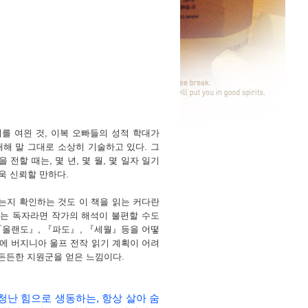
를 여읜 것
,
이복 오빠들의 성적 학대가
대해 말 그대로 소상히 기술하고 있다
.
그
을 전할 때는
,
몇 년
,
몇 월
,
몇 일자 일기
욱 신뢰할 만하다
.
는지 확인하는 것도 이 책을 읽는 커다란
는 독자라면 작가의 해석이 불편할 수도
『
올랜도』
, 『
파도』
, 『
세월』등을 어떻
에 버지니아 울프 전작 읽기 계획이 어려
든든한 지원군을 얻은 느낌이다
.
청난 힘으로 생동하는
,
항상 살아 숨