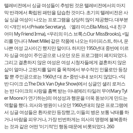
텔레비전에서 싱글 여성들이 추방된 것은 텔레비전에서의 마지
막 반격에서 확립된 패턴을 답습한 것이다. 초기의 텔레비전은 사
실 싱글 여성이 나오는 프로그램을 상당히 많이 제공했다. 대부분
이 <개인 비서Private Secretary), 〈엘라 미스Ella Miss), <내 친구
어마 My Friend Irma), <우리의 미스 브룩스Our MissBrooks), <밀
리를 만나다 Meet Milie) 같은 작품에 나오는 타이피스트, 하녀, 운
나쁜 여성 교사이긴 했지만 말이다. 하지만 1950년대 중반에 이르
자 싱글 여성이 주인공으로 나오던 모든 프로그램이 폐지되었다.
그리고 결혼하지 않은 여성은 여성 시청자들에게 결혼하지 않은
삶이 얼마나 고된지를 알려 줄 목적에서 부수적인 인물로만 등장
할 뿐 주인공으로는 1960년 대 초• 중반 내내 보이지 않았다. <딕
반 다이크 쇼The Dick Van Dyke Show)에서 싱글인 샐리 로저스
는 반 다이크의 사랑을 흠뻑 받는 아내(메리 타일러 무어Mary Tyl
er Moore가 연기하는)의 여성성과 행운을 더욱 돋보이게 만드는
역할을 했다. 의사와 병원이 나오던 1960년대의 많은 프로그램에
서 싱글 여성들은 환자로만 등장했고, 이들의 병은 보통 낙태를 하
거나 바람을 피우거나, 가장 빈번하게는 의사의 명령에 불복종하
는 것과 같은 어떤 ‘이기적‘인 행동 때문에 비롯되었다. 260