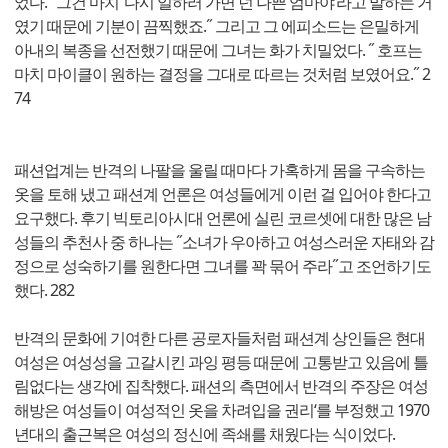
었다. ˝그건 마치 ‘다시 일하러 가면 넌 나쁜 엄마야‘라고 말하는 거
였기 때문에 기분이 끔찍했죠.˝ 그리고 그 에피소드는 은밀하게
아내의 복종을 선전했기 때문에 그녀는 화가 치밀었다. ˝ 호프는
마치 마이클이 원하는 결정을 그대로 따르는 것처럼 보였어요.˝ 2
74
패션업계는 반격의 나팔을 울릴 때마다 가혹하게 몸을 구속하는
옷을 토해 냈고 패션계 언론은 여성들에게 이런 걸 입어야 한다고
요구했다. 후기 빅토리아시대 언론에 실린 코르셋에 대한 많은 남
성들의 추천사 중 하나는 ˝소녀가 우아하고 여성스러운 자태와 감
정으로 성숙하기를 원한다면 그녀를 꽉 묶어 주라˝고 조언하기도
했다. 282
반격의 문화에 기여한 다른 공로자들처럼 패션계 상인들은 현대
여성은 여성성을 고갈시킨 과잉 평등 때문에 고통받고 있음에 틀
림없다는 생각에 집착했다. 패션의 측면에서 반격의 주장은 여성
해방은 여성들이 여성적인 옷을 차려입을 권리‘를 부정했고 1970
년대의 출근복은 여성의 정신에 족쇄를 채웠다는 식이었다.