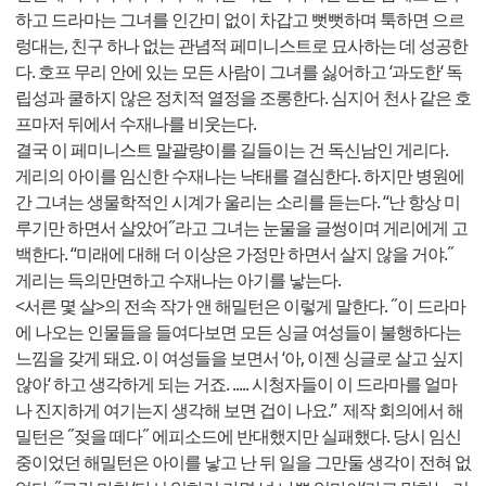
하고 드라마는 그녀를 인간미 없이 차갑고 뻣뻣하며 툭하면 으르
렁대는, 친구 하나 없는 관념적 페미니스트로 묘사하는 데 성공한
다. 호프 무리 안에 있는 모든 사람이 그녀를 싫어하고 ‘과도한‘ 독
립성과 쿨하지 않은 정치적 열정을 조롱한다. 심지어 천사 같은 호
프마저 뒤에서 수재나를 비웃는다.
결국 이 페미니스트 말괄량이를 길들이는 건 독신남인 게리다.
게리의 아이를 임신한 수재나는 낙태를 결심한다. 하지만 병원에
간 그녀는 생물학적인 시계가 울리는 소리를 듣는다. “난 항상 미
루기만 하면서 살았어˝라고 그녀는 눈물을 글썽이며 게리에게 고
백한다. “미래에 대해 더 이상은 가정만 하면서 살지 않을 거야.˝
게리는 득의만면하고 수재나는 아기를 낳는다.
<서른 몇 살>의 전속 작가 앤 해밀턴은 이렇게 말한다. ˝이 드라마
에 나오는 인물들을 들여다보면 모든 싱글 여성들이 불행하다는
느낌을 갖게 돼요. 이 여성들을 보면서 ‘아, 이젠 싱글로 살고 싶지
않아‘ 하고 생각하게 되는 거죠. ..... 시청자들이 이 드라마를 얼마
나 진지하게 여기는지 생각해 보면 겁이 나요.” 제작 회의에서 해
밀턴은 ˝젖을 떼다˝ 에피소드에 반대했지만 실패했다. 당시 임신
중이었던 해밀턴은 아이를 낳고 난 뒤 일을 그만둘 생각이 전혀 없