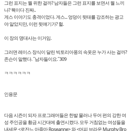
그런 표지는 뭘 위한 걸까? 남자들은 그런 표지를 보면서 뭘 느끼
나? 웩이다 진짜..
게스 이야기도 충격이었다. 게스... 엉덩이 뒷태를 강조하는 광고
야 알았지만, 이런 뒷얘기가? 헐.
이 장의 명대사는 이거임.
그러면 레이스 장식이 달린 빅토리아풍의 속옷은 누가 사는 걸까?
존슨이 말했다. ˝남자들이요.˝309
ㅋㅋㅋㅋㅋㅋ
인용문
다음 시즌이 되자 프로그래머들은 한발 물러나 두어 편의 강한 여
성 주인공을 황금 시간대에 출연시켰다. 모두 거침없는 여성들을
내세운 <로잔느 아줌마 Roseanne> 와 <머피 브라운 Murphy Bro