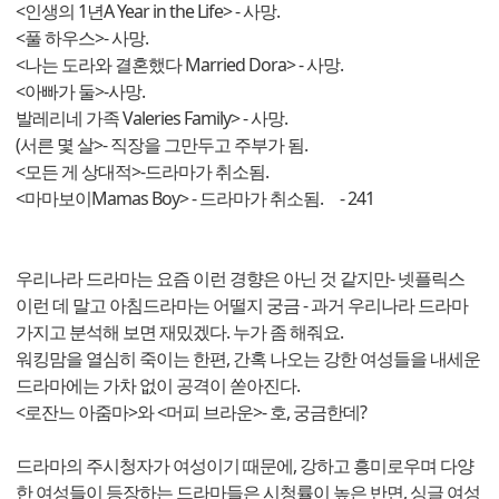
<인생의 1년A Year in the Life> - 사망.
<풀 하우스>- 사망.
<나는 도라와 결혼했다 Married Dora> - 사망.
<아빠가 둘>-사망.
발레리네 가족 Valeries Family> - 사망.
(서른 몇 살>- 직장을 그만두고 주부가 됨.
<모든 게 상대적>-드라마가 취소됨.
<마마보이Mamas Boy> - 드라마가 취소됨. - 241
우리나라 드라마는 요즘 이런 경향은 아닌 것 같지만- 넷플릭스
이런 데 말고 아침드라마는 어떨지 궁금 - 과거 우리나라 드라마
가지고 분석해 보면 재밌겠다. 누가 좀 해줘요.
워킹맘을 열심히 죽이는 한편, 간혹 나오는 강한 여성들을 내세운
드라마에는 가차 없이 공격이 쏟아진다.
<로잔느 아줌마>와 <머피 브라운>- 호, 궁금한데?
드라마의 주시청자가 여성이기 때문에, 강하고 흥미로우며 다양
한 여성들이 등장하는 드라마들은 시청률이 높은 반면, 싱글 여성