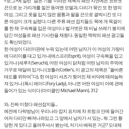
<보그>에 실린 ˝숨은 기쁨˝이라는 제목의 패션 지면에는 코르셋
끈으로 눈 가리개를 질끈 동여맨 모델과, 다리가 묶인 또 한 명의
여성, 그리고 옷을 입지 않은 몸통과 팔을 끈으로 결박시킨 또 다
른 여성이 크게 실렸다. 다른 주류 패션 잡지들도 목에 개 목걸이
를 한 채 구속복을 입은 여성이나 벌거벗은 채 비닐 쓰레기 봉지에
담긴 여성들로 패션 기사란을 채웠다. 동일한 맥락의 패션 광고들
도 확산되었다.
한 여성이 다리미판에 누워 있는데 어떤 남자가 이 여성의 가랑이
에 다리미를 대고 있거나(에스프리Esprit), 여성이 구속복을 입고
있거나 (세루치Seruchi), 어떤 여성이 닭처럼 어떤 남자의 주먹에
거꾸로 매달려 있거나 (코틀러Cotler‘s, 이 광고의 제목은 ˝올바른
태도를 위하여˝다), 한 여성이 셔츠가 찢어진 채 바닥에 때려눕혀
져 있거나 (폭시 레이디Fory Lady), 아니면 어떤 여성이 아예 관에
들어가 있는 식이다 (마이클만 Michael Mann). 312
와, 진짜 미쳤다 패션잡지들...
예전에 다락방님이 우리나라 잡지 표지에 차 트렁크 안에 들어간
여자 다리만 빠져나와있고 그 앞에서 남자가 서 있는.. 뭐 그런 황
당한 게 있다고 올려주셔서 봤는데, 저기서 배워온 거군? 도대체