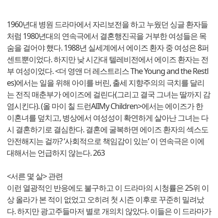
1960년대 병원 드라마에서 자리보전을 하고 누웠던 싱글 환자들
처럼 1980년대의 연속극에서 결혼행진곡을 거부한 여성들은 목
숨을 걸어야 했다. 1988년 실세계에서 에이즈 환자 중 여성은 8퍼
센트뿐이었다. 하지만 낮 시간대 텔레비전에서 에이즈 환자는 전
부 여성이었다. <더 영앤 더 레스트리스 The Young and the Restl
es)에서는 일을 위해 아이를 버린, 출세 지향주의의 극치를 달리
는 전직 매춘부가 에이즈에 걸린다(그리고 결국 그녀는 딸까지 감
염시킨다). (올 마이 칠 드런AlIMy Children>에서는 에이즈가 한
이혼녀를 덮치고, 병상에서 여성성이 확연하게 살아난 그녀는 다
시 결혼하기로 결심한다. 결혼에 굴복하면 에이즈 환자의 섹스도
안전해지는 걸까? ‘사회적으로 책임감이 있는‘ 이 연속극은 이에
대해서는 언급하지 않는다. 263
<서른 몇 살> 관련
이런 열광적인 반응에도 불구하고 이 드라마의 시청률은 25위 이
상 올라가 본 적이 없었고 오히려 첫 시즌 이후로 꾸준히 밀려났
다. 하지만 광고주들마저 별로 개의치 않았다. 이들은 이 드라마가