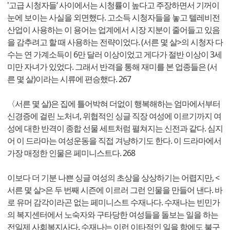
'고급 시청자들‘ 사이에서는 시청률이 높다고 주장하면서 기꺼이
눈에 보이는 사실을 외면했다. 고소득 시청자들을 놓고 텔레비전
산업이 사용하는 이 용어는 업계에서 시장 지분이 줄어들고 있음
을 감추려고 할 때 사용하는 전략이었다. (서른 몇 살>의 시청자 다
수는 연 가계소득이 6만 달러 이상이었고 게다가 절반 이상이 3세
미만 자녀가 있었다. 그래서 반격을 통해 재미를 본 업종들은 (서
른 몇 살)이라는 시류에 편승했다. 267
〈서른 몇 살)은 집에 틀어박혀 더없이 행복해하는 엄마에서부터
신경증에 걸린 노처녀, 위협적인 싱글 직장 여성에 이르기까지 여
성에 대한 반격이 종합 선물 세트처럼 펼쳐지는 신전과 같다. 심지
어 이 드라마는 여성운동을 직접 겨냥하기도 한다. 이 드라마에서
가장 매정한 인물은 페미니스트다. 268
이보다 더 기분 나쁜 싱글 여성의 초상을 상상하기는 어렵지만, <
서른 몇 살>은 두 번째 시즌에 이르러 그런 인물을 만들어 낸다. 바
로 유머 감각이라곤 없는 페미니스트 수재나다. 수재나는 빈민가
의 복지센터에서 노숙자와 구타당한 여성들을 돌보는 일을 하는
전일제 사회복지사다. 수재나는 이런 이타적인 일을 함에도 불구