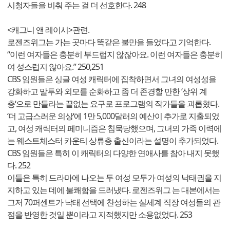
시청자들을 비춰 주는 걸 더 선호한다. 248
<캐그니 앤 레이시>관련.
로젠즈위그는 가는 곳마다 똑같은 불만을 들었다고 기억한다.
“이런 여자들은 충분히 부드럽지 않잖아요. 이런 여자들은 충분히
여 성스럽지 않아요.” 250,251
CBS 임원들은 싱글 여성 캐릭터에 집착하면서 그녀의 여성성을
강화하고 말투와 외모를 순화하고 좀 더 존경할 만한 ‘상위 계
층‘으로 만들라는 끝없는 요구로 프로그램의 작가들을 괴롭혔다.
‘더 고급스러운 의상‘에 1만 5,000달러의 예산이 추가로 지출되었
고, 여성 캐릭터의 페미니즘은 침묵당했으며, 그녀의 가족 이력에
는 웨스트체스터 카운티 상류층 출신이라는 설명이 추가되었다.
CBS 임원들은 특히 이 캐릭터의 다양한 연애사를 참아 내지 못했
다. 252
이들은 특히 드라마에 나오는 두 여성 모두가 여성의 낙태권을 지
지하고 있는 데에 불쾌함을 드러냈다. 로젠즈위그 는 대본에서는
그저 70퍼센트가 낙태 선택에 찬성하는 실세계 직장 여성들의 관
점을 반영한 것일 뿐이라고 지적했지만 소용없었다. 253