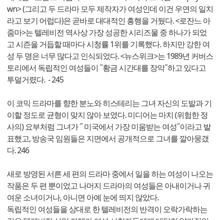
wn> (그리고 두 드라마 모두 제작자가 여성인데 이건 우연의 일치
라고 보기 어럽다)은 곧바로 대대적인 흥행을 거뒀다. <로잔느 아
줌마>는 텔레비전 역사상 가장 성공한 시리즈물 중 하나가 되었
고 시즌을 거듭할 때마다 시청률 1위를 기록했다. 하지만 강한 여
성 두 명은 너무 많다고 인식되었다. <뉴스위크>는 1989년 커버스
토리에서 독립적인 여성들이 ˝황금 시간대를 장악˝하고 있다고
투덜거렸다. - 245
이 코믹 드라마를 향한 분노와 히스테리는 그녀 자신의 도발과 기
이할 정도로 균형이 맞지 않아 보였다. 미디어는 마치 (위험한 정
사의) 요부처럼 그녀가 ˝ 미국에서 가장 미움받는 여성˝이라고 발
표했고, 방송국 임원들은 지면에서 공개적으로 그녀를 깔아뭉갰
다. 246
새로 방영된 서른 세 편의 드라마 중에서 일을 하는 여성이 나오는
작품은 두 편 뿐이었고 나머지 드라마의 여성들은 아내이거나 귀
여운 소녀이거나, 아니면 아예 눈에 띄지 않았다.
독립적인 여성들을 상대로 한 텔레비전의 반격이 오락가락하는