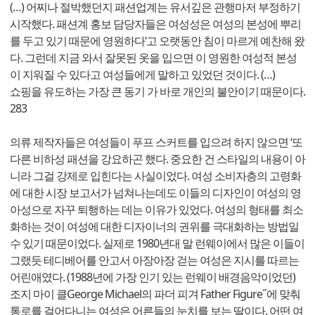
(…) 어찌나 절박했던지 패션업계는 유서깊은 관행마저 부정하기
시작했다. 패션계 홍보 담당자들은 여성성은 여성의 본성에 뿌리
를 두고 있기 때문에 영원하다‘고 오랫동안 침이 마르게 예찬해 왔
다. 그런데 지금 와서 잘못된 옷을 입으면 이 영원한 여성적 본성
이 지워질 수 있다고 여성들에게 말하고 있었던 것이다. (…)
쇼핑을 유도하는 가장 큰 동기 가 바로 개인의 불안이기 때문이다.
283
의류 제작자들은 여성들이 푸프 스커트를 입으려 하지 않으면 ‘또
다른 비하성 패션을 강요하곤 했다. 중요한 건 스타일의 내용이 아
니라 그걸 강제로 입힌다는 사실이었다. 여성 소비자층의 고령화
에 대한 시장 보고서가 넘쳐나는데도 이들의 디자인이 여성의 영
아성으로 자꾸 퇴행하는 데는 이유가 있었다. 여성의 형태를 최소
화하는 것이 여성에 대한 디자이너의 권위를 극대화하는 방법일
수 있기 때문이었다. 실제로 1980년대 말 런웨이에서 많은 이들이
그랬듯 테디베어를 안고서 아장아장 걷는 여성은 지시를 따르는
어린애였다. (1988년에 가장 인기 있는 런웨이 배경음악이었던)
조지 마이 클George Michael의 파더 피겨 Father Figure˝에 맞춰
통로를 걸어다니는 여성은 어른들의 눈치를 보는 딸이다. 어떤 여