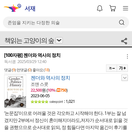
책읽는 고양이의 숲
[100자평] 젠더와 역사의 정치
메뉴
독서괭 2025/03/29 12:40
9
0
18
댓글 (
)
먼댓글 (
)
좋아요 (
)
젠더와 역사의 정치
조앤 스콧
22,500
원 (
10%
↓
750
)
2023-06-05
: 1,021
‘논문집’이므로 어려울 것은 각오하고 시작해야 한다. 1부는 잘 넘
겼지만 2부에서 정신이 혼미해지더라도,저자가 순서대로 읽을 것
을 권했으므로 순서대로 읽되, 정 힘들다면 마지막 옮긴이 후기를