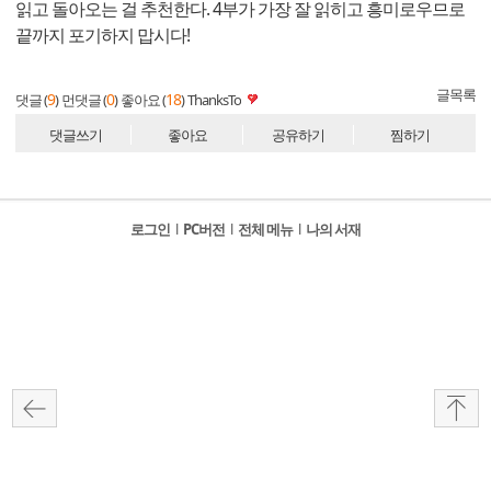
읽고 돌아오는 걸 추천한다. 4부가 가장 잘 읽히고 흥미로우므로
끝까지 포기하지 맙시다!
글목록
9
0
18
댓글 (
)
먼댓글 (
)
좋아요 (
)
ThanksTo
댓글쓰기
좋아요
공유하기
찜하기
로그인
l
PC버전
l
전체 메뉴
l
나의 서재