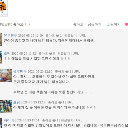
먼댓글(
0
)
좋아요(
10
)
좋아요
ｌ
공유하기
ｌ
찜하기
ｌ
유부만두
|
|
2020-08-23 12:10
좋아요
1
댓글달기
URL
큰아이 중학교 때 내가 남긴 리뷰다. 지금은 제대해서 복학생.
초딩
|
|
2020-08-23 11:42
좋아요
0
댓글달기
URL
ㅎㅎ 애들을 북플 시킬까 고민 이에요 ㅎㅎㅎ
유부만두
|
2020-08-23 12:10
좋아요
1
URL
아... 혹시 .... 오해하신 것 같아서 추가 설명 드리자면요,
큰애 중학교 때 제가 남긴 리뷰입니다;;;
복학생 큰 애는 책을 멀리하는 보통 청년이에요. ㅜ ㅜ
초딩
|
2020-08-23 12:19
좋아요
1
URL
아 제가 잘 못 이해한 것을 딱 이야기 해주셨네요 ㅎㅎㅎ
파이버
|
|
2020-08-23 17:51
좋아요
1
댓글달기
URL
앗 이 책 저도 어릴때 읽었었어요 오랜만에 다시 보니 반갑네요~ 유부만두님 감상