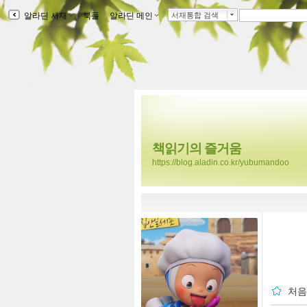
알라딘 서재
ｌ
북플
ｌ
알라딘 메인
ｌ
서재통합 검색
책읽기의 즐거움
https://blog.aladin.co.kr/yubumandoo
처음