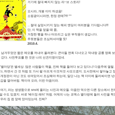
거기에 절대 빠지지 않는 라~브 스토리!
오시라, 개봉 이미 하셨음!
쇼핑광이시라면, 한정 판매?!!! ^^
... 절대 실망시키지 않는 해피 엔딩이 여러분을 기다립니다!!!
단, 이 책을 덮을 때 쯤,
거창한 뻥을 하나 터뜨리고 싶은 부작용이 생깁니다.
주윗분들은 조심하셔야할 듯!
2010.4.
에 남겨두었던 짧은 메모를 꺼내어 올려본다. 큰아들 면회 다녀오고 막내랑 공룡 영화 보
다 갔다. 사전투표를 한 것은 나의 선견지명이었네.
 '별마당'은 별세상. 많은 사람들이 책을, 진짜 책을 들여다 보고 있다니! 다음주에 열
다, 하면서 간 것 처럼 또 가서 팔 아프게 이것저것 사모으겠지. 도서전에서 쌓아놓고 
 개정판이 아닌 것도 섞여있어서 조심해야 하는데, 일단 나는 책 더미에 둘러싸이면 넋
지갑을 열어버림. 책이여 오라, 이런 마음이라.
 여기, 라는 생생함으로 sns에 올리는 사진과 메모들. 마음만 먹으면 다른 장소에서 전
밀 수도 있겠지. 바로 '베이징 레터' 처럼. 어제의 나는 코엑스 별다방에 들러 사진을 찍
 우리 집 컴 앞에 앉아있는데. 진짜?