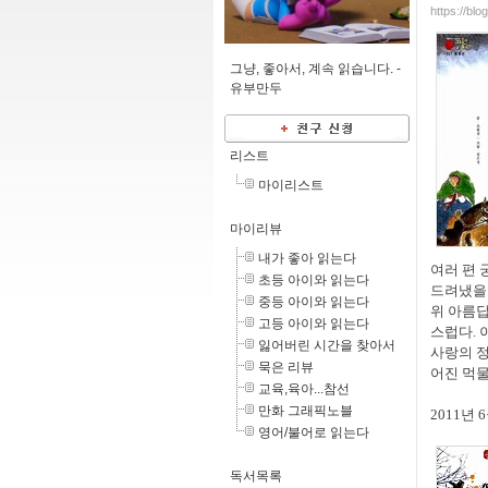
https://bl
그냥, 좋아서, 계속 읽습니다. -
유부만두
리스트
마이리스트
마이리뷰
내가 좋아 읽는다
여러 편 
초등 아이와 읽는다
드려냈을 
중등 아이와 읽는다
위 아름답
고등 아이와 읽는다
스럽다. 
잃어버린 시간을 찾아서
사랑의 정
묵은 리뷰
어진 먹물
교육,육아...참선
만화 그래픽노블
2011년 
영어/불어로 읽는다
독서목록