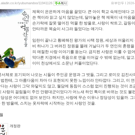
og.aladin.co.kr/yubumandoo/11941126
유부만두
l 2020
제목이 은은하게 마음을 끌었다. 큰 아이 학교 숙제인데다 
쓴 책이라 읽고 싶지 않았는데, 달아놓은 책 제목이 내 마음을
손가락에 잘못 떨어진 먹물 한 방울로, 사랑이 싹트고, 갈등이
안타까운 목숨이 사그라 들었다는 얘기다.
임란이 끝나고 황폐해진 왕가의 사택 정원, 세상과 어울리지
비 하나가 그 버려진 정원을 몰래 거닐다가 두 연인의 혼령을
의 애절한 사랑 이야기를 듣는다. 금지된 사랑은 이룰 수 없어
막다른 지경에서 죽음으로 연을 이어갈 수 밖에 없는데, 알
이미 천상에서도 소문난 커플이었단다.
궁서체로 표기되어 나오는 시들이 주인공 운영과 그 벗들, 그리고 로미오 김진사
법한테, 그 아름다움이 차마 다 표현되지 못한 느낌이라 안타깝다. 그리고, 이 
다는 사랑이 그닥 와닿지도 않고, 월담에 동침이 스스럼 없이 진행되는 것이 조
이 사랑의 걸림돌이 주인 안평대군이었다가 어느새 하인 특이로 바뀌는 것도 불편
당성은 어디에도 없어 보인다. 하지만, 사랑에 무슨 이유나 정당성이 있을까. 그
 한 방울에, 스치는 옷자락에 시작하는 것이 사랑인 것을.
6월
개정판