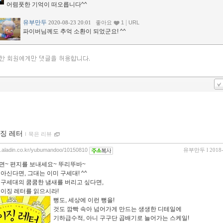
어렴풋한 기억이 떠오릅니다^^
유부만두
|
2020-08-23 20:01
좋아요
1
URL
파이버님께도 추억 소환이 되었군요! ^^
징 레터
ｌ
묵은 리뷰
og.aladin.co.kr/yubumandoo/10150810
유부만두
l 2018
면~ 편지를 보내세요~ 뚜리뚜바~
아신다면, 그대는 이미 구세대! ^^
 구세대의 쿰쿰한 냄새를 버리고 싶다면,
베이징 레터를 읽으시라!
뻥도, 세상에 이런 뻥을!
것도 깜빡 속아 넘어가게 만드는 생생한 디테일에
기하급수적, 아니 구구단 곱배기로 늘어가는 스케일!