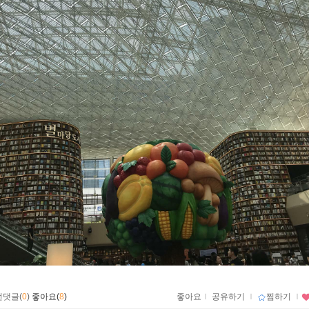
먼댓글(
0
)
좋아요(
8
)
좋아요
ｌ
공유하기
ｌ
찜하기
ｌ