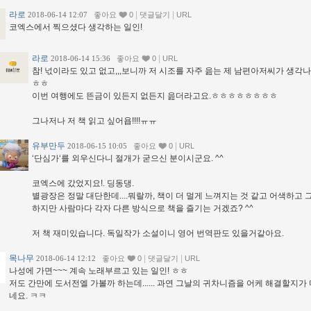
라로
|
|
2018-06-14 12:07
좋아요
0
댓글달기
URL
코엑스에서 찍으셨다 생각하는 일인!
라로
|
2018-06-14 15:36
좋아요
0
URL
참! 넋이라도 있고 없고,,,보니까 저 시조를 자주 읊는 제 남편아저씨가 생각
ㅎㅎ
이번 여행에도 뜬금이 있든지 없든지 읊더라고요.ㅎㅎㅎㅎㅎㅎㅎㅎ
그나저나 저 책 읽고 싶어욥!!!!ㅠㅠ
유부만두
|
2018-06-15 10:05
좋아요
0
URL
‘단심가‘를 외우신다니 절개가 굳으신 분이시군요. ^^
코엑스에 갔었지요!. 딩동댕.
별광장은 정말 대단한데....뭐랄까, 책이 더 멀게 느껴지는 것 같고 어색하고 
하지만 사람마다 각자 다른 방식으로 책을 즐기는 거겠죠? ^^
저 책 재미있습니다. 독일작가 소설이니 영어 번역판도 있을거같아요.
목나무
|
|
2018-06-14 12:12
좋아요
0
댓글달기
URL
나성에 가면~~~ 계속 노래부르고 있는 일인! ㅎㅎ
저도 간만에 도서전엘 가볼까 하는데...... 과연 그날의 귀차니즘을 어케 해결할지가
네요. ㅋㅋ