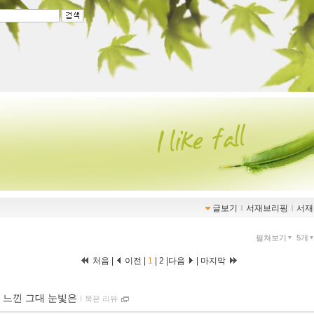
글보기
ｌ
서재브리핑
ｌ
서재
펼쳐보기
5개
처음 |
이전 |
1
|
2
|
다음
|
마지막
 느낀 그대 눈빛은
ｌ
묵은 리뷰