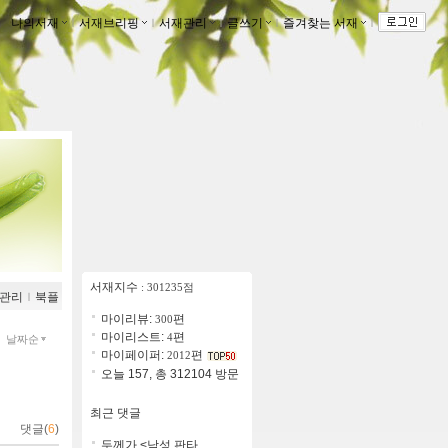
나의서재
ｌ
서재브리핑
ｌ
서재관리
ｌ
글쓰기
ｌ
즐겨찾는 서재
ｌ
서재지수
: 301235점
관리
ｌ
북플
마이리뷰:
편
300
마이리스트:
편
4
날짜순
마이페이퍼:
편
2012
오늘 157, 총 312104 방문
최근 댓글
댓글(
6
)
두께가 <남성 판타..