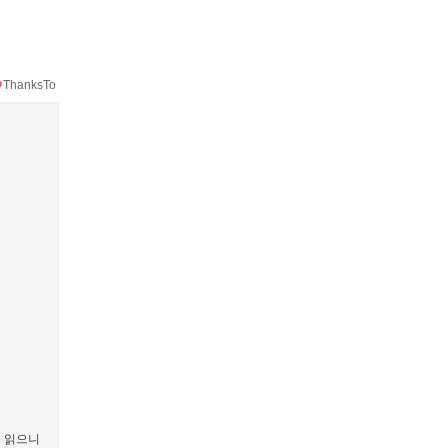
ThanksTo
을 읽으니