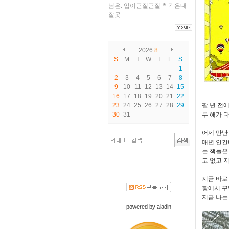
님은.
입이근질근질
착각은내
잘못
2026
8
S
M
T
W
T
F
S
1
2
3
4
5
6
7
8
9
10
11
12
13
14
15
16
17
18
19
20
21
22
팔 년 전
23
24
25
26
27
28
29
루 해가 
30
31
어제 만난
매년 안간
는 책들은
고 없고 
지금 바로
황에서 꾸
지금 나는
powered by
aladin