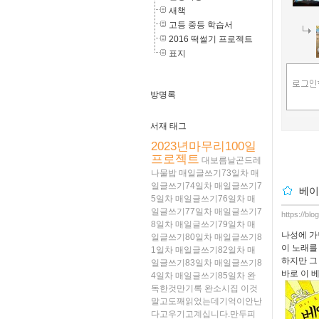
새책
고등 중등 학습서
2016 떡썰기 프로젝트
표지
방명록
서재 태그
2023년마무리100일
프로젝트
대보름날곤드레
나물밥
매일글쓰기73일차
매
일글쓰기74일차
매일글쓰기7
베이
5일차
매일글쓰기76일차
매
일글쓰기77일차
매일글쓰기7
https://bl
8일차
매일글쓰기79일차
매
나성에 가
일글쓰기80일차
매일글쓰기8
이 노래를 
1일차
매일글쓰기82일차
매
하지만 그
일글쓰기83일차
매일글쓰기8
바로 이 
4일차
매일글쓰기85일차
완
독한것만기록
완소시집
이것
말고도꽤읽었는데기억이안난
다고우기고계십니다.만두피