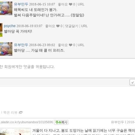
유부만두
|
2018-06-15 10:07
좋아요
0
URL
해목씨도 내 또래인가 봉가.
벌써 다음주말이네! 난 안가려고...... (정말임)
psyche
|
|
2018-06-19 03:07
좋아요
0
댓글달기
URL
별마당 꼭 가야지!
유부만두
|
2018-06-23 09:02
좋아요
0
URL
별마당 ..... 가실 때 콜 미 프리즈.
ｌ
묵은 리뷰
og.aladin.co.kr/yubumandoo/10105696
유부만두
l 2018
겨울이 다 지나고, 봄도 도망가는 날에 읽기에는 너무 구슬픈 책이