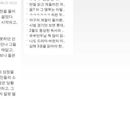
-08-23 10:21
반절 읽고 게을러진 저..
음? 아 그 땡투는 이렇..
고전을 풀어
ㅋㅋㅋㅋㅋㅋ 저런 두..
 끌었다.
야구의 계절이 돌아왔..
 시작되고,
시범 경기만 보면 롯데..
2월도 풍성한 독서의 ..
유부만두님 책 많이 읽..
 못하던 선
나도 드라마 버전의 미..
 만나 그들
삼체 3권을 읽어야 한..
 애닲고,
고보니 둘은
의 성정을
연인들의 소
금은 당황
하고, 그
저 잘못 떨