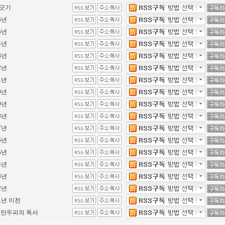
긋기
6년
5년
4년
3년
2년
1년
0년
9년
8년
7년
6년
5년
4년
3년
2년
1년 이전
 만두피의 독서