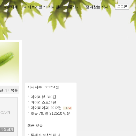
나의서재
ｌ
서재브리핑
ｌ
서재관리
ｌ
글쓰기
ｌ
즐겨찾는 서재
ｌ
서재지수
: 301251점
관리
ｌ
북플
마이리뷰:
편
300
마이리스트:
편
4
마이페이퍼:
편
2012
RSS가
오늘 70, 총 312510 방문
최근 댓글
두께가 <남성 판타..