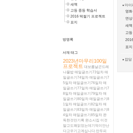
새책
마이
고등 중등 학습서
영화
2016 떡썰기 프로젝트
연상
표지
새책
고등
방명록
20
표지
서재 태그
잡담
2023년마무리100일
프로젝트
대보름날곤드레
나물밥
매일글쓰기73일차
매
일글쓰기74일차
매일글쓰기7
5일차
매일글쓰기76일차
매
일글쓰기77일차
매일글쓰기7
8일차
매일글쓰기79일차
매
일글쓰기80일차
매일글쓰기8
1일차
매일글쓰기82일차
매
일글쓰기83일차
매일글쓰기8
4일차
매일글쓰기85일차
완
독한것만기록
완소시집
이것
말고도꽤읽었는데기억이안난
다고우기고계십니다.만두피