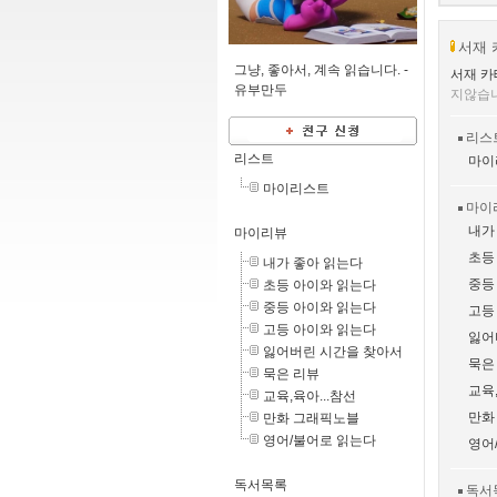
서재 
그냥, 좋아서, 계속 읽습니다. -
서재 카
유부만두
지않습
리스
리스트
마이
마이리스트
마이
내가
마이리뷰
초등
내가 좋아 읽는다
중등
초등 아이와 읽는다
중등 아이와 읽는다
고등
고등 아이와 읽는다
잃어
잃어버린 시간을 찾아서
묵은
묵은 리뷰
교육,
교육,육아...참선
만화
만화 그래픽노블
영어/불어로 읽는다
영어
독서목록
독서