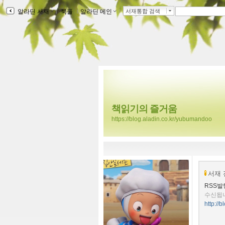
알라딘 서재
ｌ
북플
ｌ
알라딘 메인
ｌ
서재통합 검색
책읽기의 즐거움
https://blog.aladin.co.kr/yubumandoo
서재 
RSS발
수신됩
http://