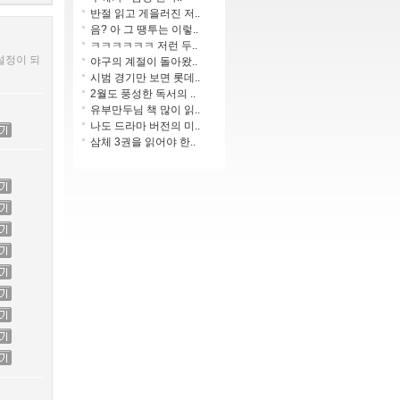
반절 읽고 게을러진 저..
음? 아 그 땡투는 이렇..
ㅋㅋㅋㅋㅋㅋ 저런 두..
설정이 되
야구의 계절이 돌아왔..
시범 경기만 보면 롯데..
2월도 풍성한 독서의 ..
유부만두님 책 많이 읽..
나도 드라마 버전의 미..
삼체 3권을 읽어야 한..