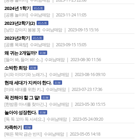
2024년 1학기
리스트
[공룡 놀이터]
수퍼남매맘 | 2023-11-24 11:05
2023년2학기(2)
리스트
[낭만 강아지 봉봉 3]
수퍼남매맘 | 2023-09-15 15:16
2023년2학기
리스트
[공룡 목욕탕]
수퍼남매맘 | 2023-09-15 15:05
왜 귀는 2개일까?
리뷰
[들어 봐, 들어 봐! 소..]
수퍼남매맘 | 2023-08-30 11:56
소박한 희망
리뷰
[시와 이야기와 노래가..]
수퍼남매맘 | 2023-08-16 09:10
현재 세대가 지켜야 한다.
리뷰
[미래 세대를 위한 키..]
수퍼남매맘 | 2023-07-23 17:36
꼭 전해야 할 그 말!
리뷰
[한밤중 마녀를 찾아간..]
수퍼남매맘 | 2023-05-30 15:15
놀아야 성장한다.
리뷰
[독 독 꼬마 독 사세요..]
수퍼남매맘 | 2023-05-24 09:20
자족하기
리뷰
[뭐든 뚝딱 금손 반지]
수퍼남매맘 | 2023-05-05 14:18