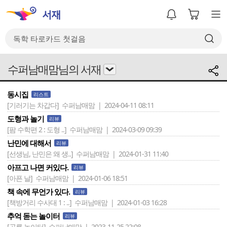
수퍼남매맘님의 서재
동시집
리스트
[기러기는 차갑다]
수퍼남매맘 | 2024-04-11 08:11
도형과 놀기
리뷰
[팜 수학편 2 : 도형 ..]
수퍼남매맘 | 2024-03-09 09:39
난민에 대해서
리뷰
[선생님, 난민은 왜 생..]
수퍼남매맘 | 2024-01-31 11:40
아프고 나면 커있다.
리뷰
[아픈 날]
수퍼남매맘 | 2024-01-06 18:51
책 속에 무언가 있다.
리뷰
[책방거리 수사대 1 : ..]
수퍼남매맘 | 2024-01-03 16:28
추억 돋는 놀이터
리뷰
[공룡 놀이터]
수퍼남매맘 | 2023-11-25 22:08