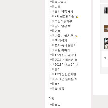
쫑알쫑알
교육
딸의 작품 세계
9기 신간평가단
그림책읽기부
딸이 읽은 책
여행
아들이 읽은 책
책 이야기
교사 독서 동호회
교실 이야기
12기 신간평가단
2013년 들어온 책
2013학년도 1학년
온이
13기 신간평가단
2014년 들어온 책
동시
딸 작품
여행
북경