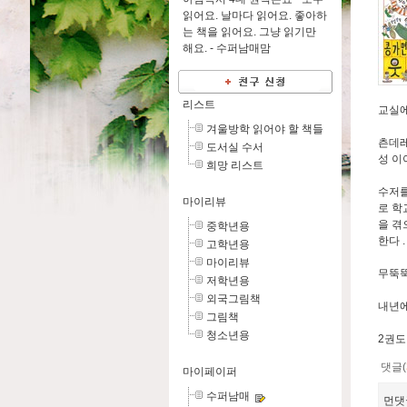
읽어요. 날마다 읽어요. 좋아하
는 책을 읽어요. 그냥 읽기만
해요. -
수퍼남매맘
리스트
교실에
겨울방학 읽어야 할 책들
츤데레
도서실 수서
성 이
희망 리스트
수저를
마이리뷰
로 학
을 겪
중학년용
한다 
고학년용
마이리뷰
무뚝뚝
저학년용
외국그림책
내년에
그림책
청소년용
2권도
댓글(
마이페이퍼
수퍼남매
먼댓