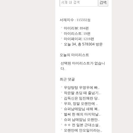
서재지수
: 115332점
마이리뷰:
편
894
마이리스트:
편
19
마이페이퍼:
편
1219
오늘 34, 총 578304 방문
오늘의 마이리스트
선택된 마이리스트가 없습니
다.
최근 댓글
우당탕탕 우영우에 빠..
작은딸 초딩 때 줄넘기..
김득신은 임진왜란 당..
우와, 정말 오랜만에 ..
슈퍼남매맘님 새해 복..
벌써 한 해의 마지막날..
슈퍼 남매맘님 오랜만..
ㅎㅎ 전 일본 근대소설..
오랜만에 안오일이라는..