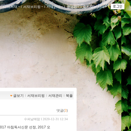
나의서재
ｌ
서재브리핑
ｌ
서재관리
ｌ
글쓰기
ｌ
즐겨찾는 서재
ｌ
글보기
ｌ
서재브리핑
ｌ
서재관리
ｌ
북플
댓글(
3
)
수퍼남매맘
l 2020-12-31 12:34
17 아침독서신문 선정, 2017 오