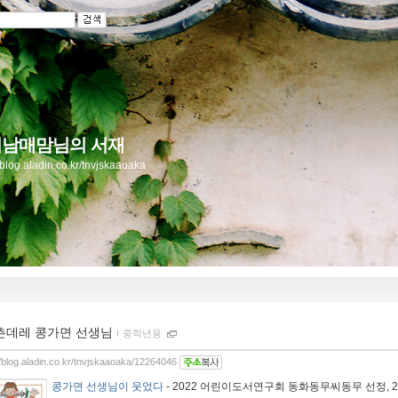
남매맘님의 서재
//blog.aladin.co.kr/tnvjskaaoaka
츤데레 콩가면 선생님
ｌ
중학년용
//blog.aladin.co.kr/tnvjskaaoaka/12264046
콩가면 선생님이 웃었다
- 2022 어린이도서연구회 동화동무씨동무 선정, 20