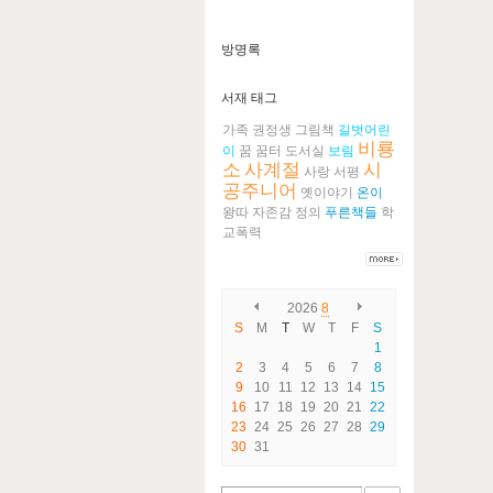
방명록
서재 태그
가족
권정생
그림책
길벗어린
비룡
이
꿈
꿈터
도서실
보림
소
사계절
시
사랑
서평
공주니어
옛이야기
온이
왕따
자존감
정의
푸른책들
학
교폭력
2026
8
S
M
T
W
T
F
S
1
2
3
4
5
6
7
8
9
10
11
12
13
14
15
16
17
18
19
20
21
22
23
24
25
26
27
28
29
30
31