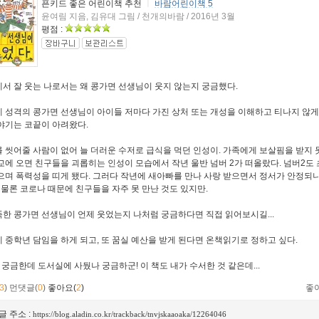
픈키드 좋은 어린이책 추천
ㅣ
바람어린이책 5
윤여림 지음, 김유대 그림 / 천개의바람 / 2016년 3월
평점 :
서 잘 웃는 나로서는 왜 콩가면 선생님이 웃지 않는지 궁금했다.
 성격의 콩가면 선생님이 아이들 저마다 가진 상처 또는 개성을 이해하고 티나지 않게
야기는 코끝이 아려왔다.
 씻어줄 사람이 없어 늘 더러운 수저로 급식을 먹던 인성이. 가족에게 보살핌을 받지 
교에 오면 친구들을 괴롭히는 인성이 모습에서 작년 울반 넘버 2가 떠올랐다. 넘버2도 초
으며 폭력성을 띠게 됐다. 그러다 작년에 새아빠를 만나 사랑 받으면서 정서가 안정되
. 물론 코로나 때문에 친구들을 자주 못 만난 것도 있지만.
한 콩가면 선생님이 언제 웃었는지 나처럼 궁금하다면 직접 읽어보시길...
 중학년 담임을 하게 되고, 또 꿈실 예산을 받게 된다면 온책읽기로 정하고 싶다.
 궁금한데 도서실에 사뒀나 궁금하군! 이 책도 내가 수서한 것 같은데...
3
)
먼댓글(
0
)
좋아요(
2
)
좋
글 주소 :
https://blog.aladin.co.kr/trackback/tnvjskaaoaka/12264046