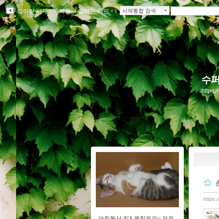
알라딘 서재
ｌ
북플
ｌ
알라딘 메인
ｌ
서재통합 검색
수퍼
https:
https:
아침독서 4대 원칙은요~ 모두