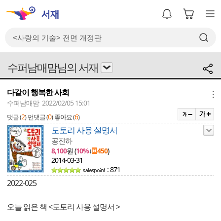
수퍼남매맘님의 서재
다같이 행복한 사회
메뉴
수퍼남매맘 2022/02/05 15:01
2
0
6
댓글 (
)
먼댓글 (
)
좋아요 (
)
도토리 사용 설명서
공진하
8,100
원 (
10%
↓
450
)
2014-03-31
: 871
2022-025
오늘 읽은 책 <도토리 사용 설명서 >