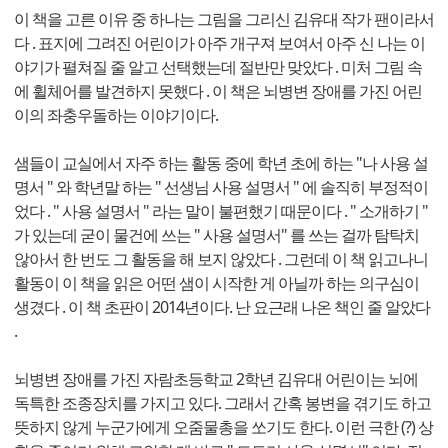
이 책을 고른 이유 중 하나는 그림을 그리신 김유대 작가 팬이라서
다 . 표지에 그려진 어린이가 아주 개구져 보여서 아주 신 나는 이
야기가 펼쳐질 줄 알고 선택했는데 절반만 맞았다 . 미처 그림 속
에 휠체어를 발견하지 못했다 . 이 책은 뇌병변 장애를 가진 어린
이의 좌충우돌하는 이야기이다.
샘들이 교실에서 자주 하는 활동 중에 학년 초에 하는 "나 사용 설
명서 " 와 학년말 하는 " 선생님 사용 설명서 " 에 솔직히 부정적이
었다 . " 사용 설명서 " 라는 말이 불편했기 때문이다 . " 소개하기 "
가 있는데 굳이 물건에 쓰는 " 사용 설명서" 를 쓰는 걸까 탐탁치
않아서 한 번도 그 활동을 해 보지 않았다 . 그런데 이 책 읽고나니
활동이 이 책을 읽은 어떤 샘이 시작한 게 아닐까 하는 의구심이
생겼다 . 이 책 초판이 2014년이다. 난 요근래 나온 책인 줄 알았다
.
뇌병변 장애를 가진 자람초등학교 2학년 김유대 어린이는 뇌에
독특한 조종장치를 가지고 있다. 그래서 간혹 봉변을 겪기도 하고
뜻하지 않게 누군가에게 오줌물총을 쏘기도 한다. 이런 극한 (?) 상