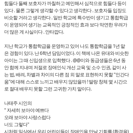
힘들다 둘째 보호자가 까칠하고 예민해서 심적으로 힘들다 등이
있다 . 물론 그렇게 생각할 수 있다고 생각한다 . 보호자들 입장도
비슷할 거라고 생각한다 . 일반 학교에 특수반이 생기고 통합학급
이 운영되어 생기는 교육적인 긍정적인 효과 보다 막연한 우려가
더 많은 게 사실이다 . 안타깝다.
지난 학교가 통합학급을 운영하고 있어 나도 통합학급을 1년 맡
은 경험이 있다. 난 6학년 담임이었다. 이 책에 나온 유대와 비슷한
아이는 그 때 신입생으로 입학했다 . @@이와 동급생들은 6년 동
안 함께 지내며 저절로 장애인식 개선 교육 및 소수 인권, 같이 사
는 법, 배려, 차별과 차이의 다른 점 외 말로 표현하지 못할 "인간다
움"에 대해 스스로 느끼고 배우지 않았을까 ! 딸랑 창체 몇 시간으
로 절대 배우지 못할 그런 고귀한 가치 말이다.
나태주 시인의
" 자세히 보아야 예쁘다
오래 보아야 사랑스럽다
너도 그렇다"
시처럼 일상에서 우리 어린이들이 장애인을 만날 기회를 (환경을)