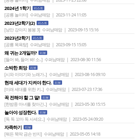
2024년 1학기
리스트
[공룡 놀이터]
수퍼남매맘 | 2023-11-24 11:05
2023년2학기(2)
리스트
[낭만 강아지 봉봉 3]
수퍼남매맘 | 2023-09-15 15:16
2023년2학기
리스트
[공룡 목욕탕]
수퍼남매맘 | 2023-09-15 15:05
왜 귀는 2개일까?
리뷰
[들어 봐, 들어 봐! 소..]
수퍼남매맘 | 2023-08-30 11:56
소박한 희망
리뷰
[시와 이야기와 노래가..]
수퍼남매맘 | 2023-08-16 09:10
현재 세대가 지켜야 한다.
리뷰
[미래 세대를 위한 키..]
수퍼남매맘 | 2023-07-23 17:36
꼭 전해야 할 그 말!
리뷰
[한밤중 마녀를 찾아간..]
수퍼남매맘 | 2023-05-30 15:15
놀아야 성장한다.
리뷰
[독 독 꼬마 독 사세요..]
수퍼남매맘 | 2023-05-24 09:20
자족하기
리뷰
[뭐든 뚝딱 금손 반지]
수퍼남매맘 | 2023-05-05 14:18