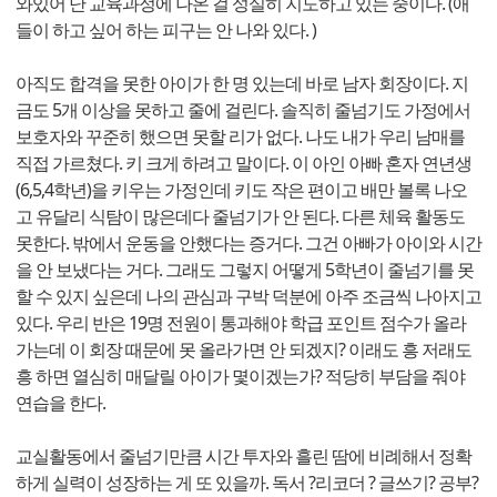
와있어 난 교육과정에 나온 걸 성실히 지도하고 있는 중이다. (애
들이 하고 싶어 하는 피구는 안 나와 있다. )
아직도 합격을 못한 아이가 한 명 있는데 바로 남자 회장이다. 지
금도 5개 이상을 못하고 줄에 걸린다. 솔직히 줄넘기도 가정에서
보호자와 꾸준히 했으면 못할 리가 없다. 나도 내가 우리 남매를
직접 가르쳤다. 키 크게 하려고 말이다. 이 아인 아빠 혼자 연년생
(6,5,4학년)을 키우는 가정인데 키도 작은 편이고 배만 볼록 나오
고 유달리 식탐이 많은데다 줄넘기가 안 된다. 다른 체육 활동도
못한다. 밖에서 운동을 안했다는 증거다. 그건 아빠가 아이와 시간
을 안 보냈다는 거다. 그래도 그렇지 어떻게 5학년이 줄넘기를 못
할 수 있지 싶은데 나의 관심과 구박 덕분에 아주 조금씩 나아지고
있다. 우리 반은 19명 전원이 통과해야 학급 포인트 점수가 올라
가는데 이 회장 때문에 못 올라가면 안 되겠지? 이래도 흥 저래도
흥 하면 열심히 매달릴 아이가 몇이겠는가? 적당히 부담을 줘야
연습을 한다.
교실활동에서 줄넘기만큼 시간 투자와 흘린 땀에 비례해서 정확
하게 실력이 성장하는 게 또 있을까. 독서 ?리코더 ? 글쓰기? 공부?