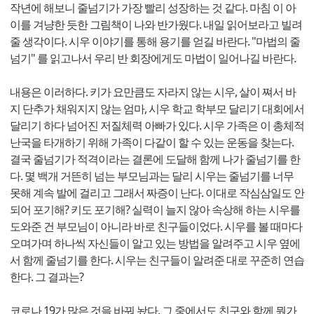
작년에 해보니 줄넘기가 가장 빨리 성장하는 것 같다. 마침 이 아
이를 겨냥한 듯한 그림책이 나와 반가웠다. 내일 읽어보라고 빌려
줄 생각이다. 시우 이야기를 통해 용기를 얻길 바란다. "마법의 줄
넘기" 를 읽고나서 우리 반 회장에게도 마법이 일어나길 바란다.
내용은 이러하다. 키가 요만큼도 자라지 않는 시우, 살이 쪄서 바
지 단추가 채워지지 않는 엄마, 시우 학교 학부모 달리기 대회에서
달리기 하다 넘어진 저질체력 아빠가 있다. 시우 가족은 이 총체적
난국을 타개하기 위해 가족이 다같이 할 수 있는 운동을 찾는다.
결국 줄넘기가 적격이라는 결론에 도달해 함께 나가 줄넘기를 한
다. 몇 백개 거뜬히 넘는 부모님과는 달리 시우는 줄넘기를 너무
못해 계속 발에 걸리고 그래서 짜증이 난다. 이대로 작심삼일도 안
되어 포기해? 키도 포기해? 실력이 늘지 않아 속상해 하는 시우를
도와준 건 부모님이 아니라 바로 친구들이었다. 시우를 볼 때마다
오며가며 하나씩 자신들이 알고 있는 방법을 알려주고 시우 옆에
서 함께 줄넘기를 한다. 시우는 친구들이 알려준 대로 꾸준히 연습
한다. 그 결과는?
코로나 19가 많은 것을 바꿔 놨다. 그 중에서도 친구와 함께 뭔가