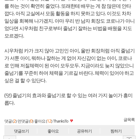
를 하는 것이 확연히 줄었다. 또래한테 배우는 게 참 많은데 안타
깝다. 아직 교실에서 모둠 활동을 하지 못하고 있다. 이것도 차차
일상을 회복해 나가겠지. 아마 우리 반 남자 회장도 코로나가 아니
었다면 시우처럼 친구로부터 줄넘기 잘하는 비법을 배웠을 지도
모르겠다.
시우처럼 카가 크지 않아 고민인 아이, 울반 회장처럼 아직 줄넘기
가 서툰 아이, 뭐하나 잘하는 게 없어 자신감이 없는 아이, 코로나
로 인해 저질체력이 된 아이 모두모두. 지금이라도 늦지 않았으니
줄넘기를 꾸준히 하여 체력을 기르길 바란다. 체력이 있어야 하고
싶은 걸 할 수 있단다.
(덧) 줄넘기의 효과와 줄넘기로 할 수 있는 여러 가지 놀이가 흥미
롭다.
글목록
2
0
12
댓글 (
)
먼댓글 (
)
좋아요 (
)
ThanksTo
댓글쓰기
좋아요
공유하기
찜하기