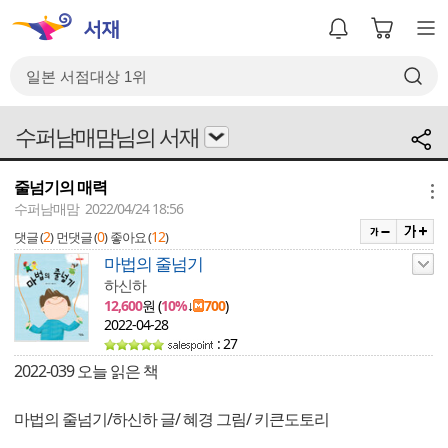
수퍼남매맘님의 서재
줄넘기의 매력
메뉴
수퍼남매맘 2022/04/24 18:56
2
0
12
댓글 (
)
먼댓글 (
)
좋아요 (
)
마법의 줄넘기
하신하
12,600
원 (
10%
↓
700
)
2022-04-28
: 27
2022-039 오늘 읽은 책
마법의 줄넘기/하신하 글/ 혜경 그림/ 키큰도토리