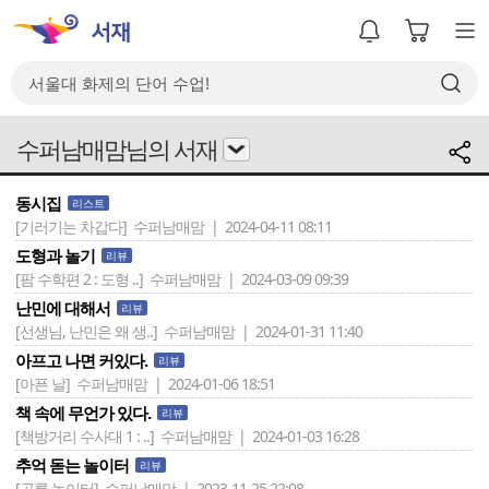
수퍼남매맘님의 서재
동시집
리스트
[기러기는 차갑다]
수퍼남매맘 | 2024-04-11 08:11
도형과 놀기
리뷰
[팜 수학편 2 : 도형 ..]
수퍼남매맘 | 2024-03-09 09:39
난민에 대해서
리뷰
[선생님, 난민은 왜 생..]
수퍼남매맘 | 2024-01-31 11:40
아프고 나면 커있다.
리뷰
[아픈 날]
수퍼남매맘 | 2024-01-06 18:51
책 속에 무언가 있다.
리뷰
[책방거리 수사대 1 : ..]
수퍼남매맘 | 2024-01-03 16:28
추억 돋는 놀이터
리뷰
[공룡 놀이터]
수퍼남매맘 | 2023-11-25 22:08