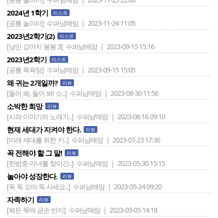
2024년 1학기
리스트
[공룡 놀이터]
수퍼남매맘 | 2023-11-24 11:05
2023년2학기(2)
리스트
[낭만 강아지 봉봉 3]
수퍼남매맘 | 2023-09-15 15:16
2023년2학기
리스트
[공룡 목욕탕]
수퍼남매맘 | 2023-09-15 15:05
왜 귀는 2개일까?
리뷰
[들어 봐, 들어 봐! 소..]
수퍼남매맘 | 2023-08-30 11:56
소박한 희망
리뷰
[시와 이야기와 노래가..]
수퍼남매맘 | 2023-08-16 09:10
현재 세대가 지켜야 한다.
리뷰
[미래 세대를 위한 키..]
수퍼남매맘 | 2023-07-23 17:36
꼭 전해야 할 그 말!
리뷰
[한밤중 마녀를 찾아간..]
수퍼남매맘 | 2023-05-30 15:15
놀아야 성장한다.
리뷰
[독 독 꼬마 독 사세요..]
수퍼남매맘 | 2023-05-24 09:20
자족하기
리뷰
[뭐든 뚝딱 금손 반지]
수퍼남매맘 | 2023-05-05 14:18