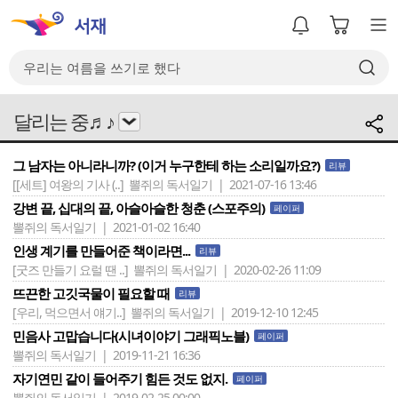
달리는 중♬♪
그 남자는 아니라니까? (이거 누구한테 하는 소리일까요?)
리뷰
[[세트] 여왕의 기사 (..]
뽈쥐의 독서일기 | 2021-07-16 13:46
강변 끝, 십대의 끝, 아슬아슬한 청춘 (스포주의)
페이퍼
뽈쥐의 독서일기 | 2021-01-02 16:40
인생 계기를 만들어준 책이라면...
리뷰
[굿즈 만들기 요럴 땐 ..]
뽈쥐의 독서일기 | 2020-02-26 11:09
뜨끈한 고깃국물이 필요할 때
리뷰
[우리, 먹으면서 얘기..]
뽈쥐의 독서일기 | 2019-12-10 12:45
민음사 고맙습니다(시녀이야기 그래픽노블)
페이퍼
뽈쥐의 독서일기 | 2019-11-21 16:36
자기연민 같이 들어주기 힘든 것도 없지.
페이퍼
뽈쥐의 독서일기 | 2019-02-25 00:00