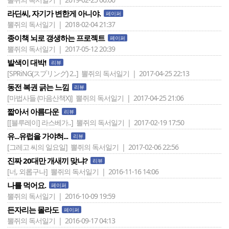
라딘씨, 자기가 변한게 아니야.
페이퍼
뽈쥐의 독서일기 | 2018-02-04 21:37
종이책 뇌로 갱생하는 프로젝트
페이퍼
뽈쥐의 독서일기 | 2017-05-12 20:39
발색이 대박!
리뷰
[SPRiNG(スプリング) 2..]
뽈쥐의 독서일기 | 2017-04-25 22:13
동전 복권 긁는 느낌
리뷰
[마법사들 (마음산책X)]
뽈쥐의 독서일기 | 2017-04-25 21:06
짧아서 아름다운
리뷰
[[블루레이] 라스베가..]
뽈쥐의 독서일기 | 2017-02-19 17:50
유...유럽을 가야혀...
리뷰
[그레고 씨의 일요일]
뽈쥐의 독서일기 | 2017-02-06 22:56
진짜 20대만 개새끼 맞냐?
리뷰
[너, 외롭구나]
뽈쥐의 독서일기 | 2016-11-16 14:06
나를 먹어요.
페이퍼
뽈쥐의 독서일기 | 2016-10-09 19:59
든자리는 몰라도
페이퍼
뽈쥐의 독서일기 | 2016-09-17 04:13