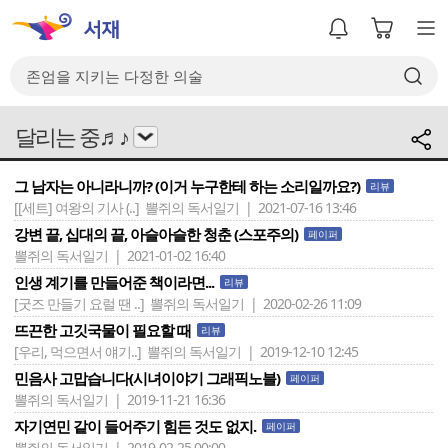
달리는 중♬♪
그 남자는 아니라니까? (이거 누구한테 하는 소리일까요?)
리뷰
[[세트] 여왕의 기사 (..]
뽈쥐의 독서일기 | 2021-07-16 13:46
강변 끝, 십대의 끝, 아슬아슬한 청춘 (스포주의)
페이퍼
뽈쥐의 독서일기 | 2021-01-02 16:40
인생 계기를 만들어준 책이라면...
리뷰
[굿즈 만들기 요럴 땐 ..]
뽈쥐의 독서일기 | 2020-02-26 11:09
뜨끈한 고깃국물이 필요할 때
리뷰
[우리, 먹으면서 얘기..]
뽈쥐의 독서일기 | 2019-12-10 12:45
민음사 고맙습니다(시녀이야기 그래픽노블)
페이퍼
뽈쥐의 독서일기 | 2019-11-21 16:36
자기연민 같이 들어주기 힘든 것도 없지.
페이퍼
뽈쥐의 독서일기 | 2019-02-25 00:00