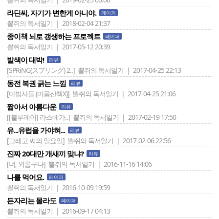
라딘씨, 자기가 변한게 아니야.
페이퍼
뽈쥐의 독서일기 | 2018-02-04 21:37
종이책 뇌로 갱생하는 프로젝트
페이퍼
뽈쥐의 독서일기 | 2017-05-12 20:39
발색이 대박!
리뷰
[SPRiNG(スプリング) 2..]
뽈쥐의 독서일기 | 2017-04-25 22:13
동전 복권 긁는 느낌
리뷰
[마법사들 (마음산책X)]
뽈쥐의 독서일기 | 2017-04-25 21:06
짧아서 아름다운
리뷰
[[블루레이] 라스베가..]
뽈쥐의 독서일기 | 2017-02-19 17:50
유...유럽을 가야혀...
리뷰
[그레고 씨의 일요일]
뽈쥐의 독서일기 | 2017-02-06 22:56
진짜 20대만 개새끼 맞냐?
리뷰
[너, 외롭구나]
뽈쥐의 독서일기 | 2016-11-16 14:06
나를 먹어요.
페이퍼
뽈쥐의 독서일기 | 2016-10-09 19:59
든자리는 몰라도
페이퍼
뽈쥐의 독서일기 | 2016-09-17 04:13