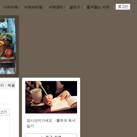
나의서재
ｌ
서재브리핑
ｌ
서재관리
ｌ
글쓰기
ｌ
즐겨찾는 서재
ｌ
관리
ｌ
북플
잠시쉬어가세요. -
뽈쥐의 독서
일기