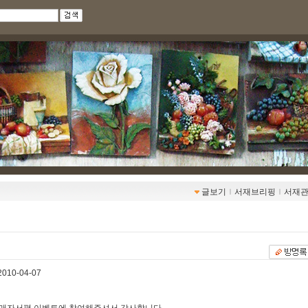
글보기
ｌ
서재브리핑
ｌ
서재
2010-04-07