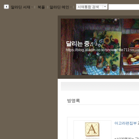
알라딘 서재
ｌ
북플
ｌ
알라딘 메인
ｌ
서재통합 검색
달리는 중♬♪
https://blog.aladin.co.kr/snowwhite711
방명록
아고라편집부