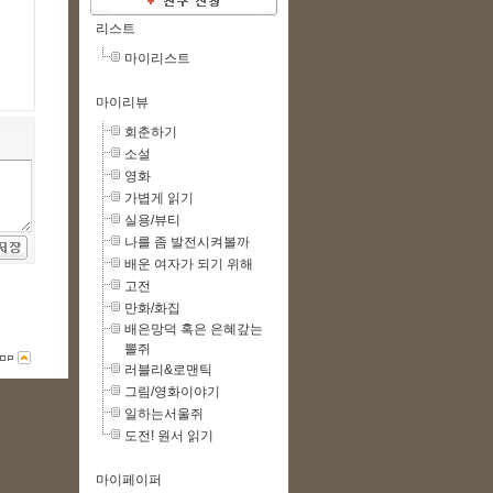
리스트
마이리스트
마이리뷰
회춘하기
소설
영화
가볍게 읽기
실용/뷰티
나를 좀 발전시켜볼까
배운 여자가 되기 위해
고전
만화/화집
배은망덕 혹은 은혜갚는
뽈쥐
러블리&로맨틱
그림/영화이야기
일하는서울쥐
도전! 원서 읽기
마이페이퍼