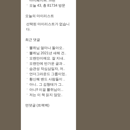
마이페이퍼:
편
58
오늘 43, 총 81734 방문
오늘의 마이리스트
선택된 마이리스트가 없습니
다.
최근 댓글
뽈쥐님 얼마나 돌아오..
뽈쥐님 2021년 새해 건..
오랜만이예요. 잘 지내..
오랜만에 반가운 글과 ..
습관성 작심삼일자, 저..
언더그라운드 그룹이었..
황신혜 밴드 사람들이 ..
아니.. 그 김형태가 그..
아니!! 이걸 뽈쥐님이...
저는 이 책 읽지 않았..
먼댓글 (트랙백)