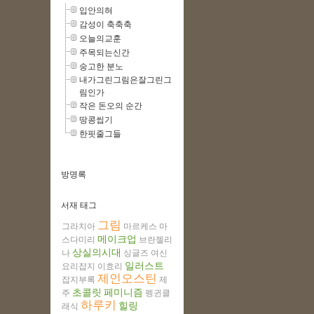
입안의혀
감성이 축축축
오늘의교훈
주목되는신간
숭고한 분노
내가그린그림은잘그린그
림인가
작은 돈오의 순간
땅콩씹기
한핏줄그들
방명록
서재 태그
그림
그라치아
마르케스
마
메이크업
스다미리
브란젤리
상실의시대
나
싱글즈
여신
일러스트
요리잡지
이효리
제인오스틴
잡지부록
제
초콜릿
페미니즘
주
펭귄클
하루키
힐링
래식