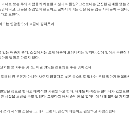
 마녀로 보는 주의 사람들의 싸늘한 시선과 따돌림? 그것보다는 끈끈한 관계를 맺는 
 도망다니고, 그들을 끊임없이 판단하고 교화시키려는 검은 옷을 입은 사제들이 무섭다
있다고 보인다.
따라오는 씁쓸한 맛에 코끝이 찡하듯이.
고 있는 애증의 관계. 소설에서는 크게 애증이 드러나지는 않지만, 삶에 있어서 무진장
엄마와 딸과도 다르지 않다.
뢰를 보여주는 것. 또, 매일 맛있는 초콜릿을 주는 것이었다.
 조용히 흰 우유가 아니면 사주지 않겠다고 낮은 목소리로 말하는 우리 엄마가 떠올라
받았을 정도로 별나고 매력적인 사람었다고 한다. 내게도 마녀같은 할머니가 있었으면
린 시절을 보냈을 수도 있겠다. 그렇다고 해서 순박한 울 할머니에 대해 불만을 가지고
 쓰기 시작한 소설은, 그래서 그런지, 굉장히 따뜻하고 편안하고 사랑스럽다.