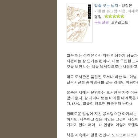
밑줄 긋는 남자
- 양장본
카롤린 봉그랑 지음, 이세욱 옮
평점 :
구판절판
깔끔 떠는 성격은 아니지만 이상하게 남들과
서관에는 잘 안가는 편이다. 새로 구입한 도
것을 보면 나는 책을 육체적으로(!) 사랑하
학교 도서관은 품절된 도서나 비싼 책.. 아
달짝지근한 종이냄새를 맡는 것에만 이용하던
요즘은 시에서 운영하는 도서관은 자주 이용
많이 없다. 갈 때마다 보는 머리를 내려묶은
다. (사실, 밑줄이 있으면 짜증부터 난다.)
권태로운 일상에 지친 콩스탕스란 아가씨는 
하지만, 지루하고 젊은 여인은 그것이 자신
기까지 한다. 어머... 내 인생에 이렇게 로맨
책은 계속해서 말을 건넨다. 도프또예프스키