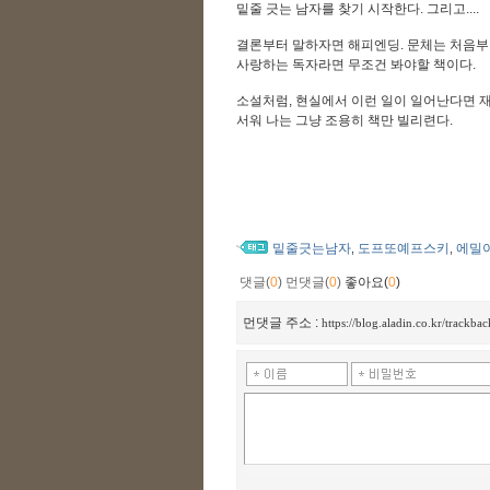
밑줄 긋는 남자를 찾기 시작한다. 그리고....
결론부터 말하자면 해피엔딩. 문체는 처음부
사랑하는 독자라면 무조건 봐야할 책이다.
소설처럼, 현실에서 이런 일이 일어난다면 
서워 나는 그냥 조용히 책만 빌리련다.
밑줄긋는남자
도프또예프스키
에밀
,
,
댓글(
0
)
먼댓글(
0
)
좋아요(
0
)
먼댓글 주소 :
https://blog.aladin.co.kr/track