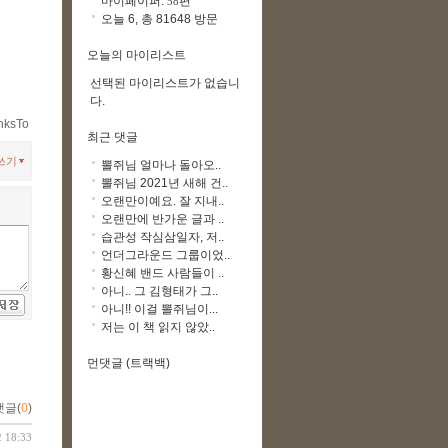
마이페이퍼:
편
58
오늘 6, 총 81648 방문
오늘의 마이리스트
선택된 마이리스트가 없습니
다.
nksTo
최근 댓글
쓰기
뽈쥐님 얼마나 돌아오..
뽈쥐님 2021년 새해 건..
오랜만이예요. 잘 지내..
오랜만에 반가운 글과 ..
습관성 작심삼일자, 저..
언더그라운드 그룹이었..
황신혜 밴드 사람들이 ..
아니.. 그 김형태가 그..
아니!! 이걸 뽈쥐님이...
저는 이 책 읽지 않았..
먼댓글 (트랙백)
댓글(
0
)
2 18:33