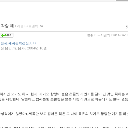
시작할 때
ｌ
러블리&로맨틱
뽈쥐의 독서일기
l 2011-06-1
음사 세계문학전집 108
옮김 / 민음사 / 2004년 10월
지만 쓰기도 하다. 한때, 카카오 함량이 높은 초콜렛이 인기를 끌어 단 것만 취하는 
콜렛을 사랑한다. 달콤하고 쌉싸름한 초콜렛은 보통 사랑의 맛으로 비유되기도 한다. 관
성적이지 않았다), 제목만 보고 집어든 책은 그 나이 특유의 치기로 황당한 얘기를 하