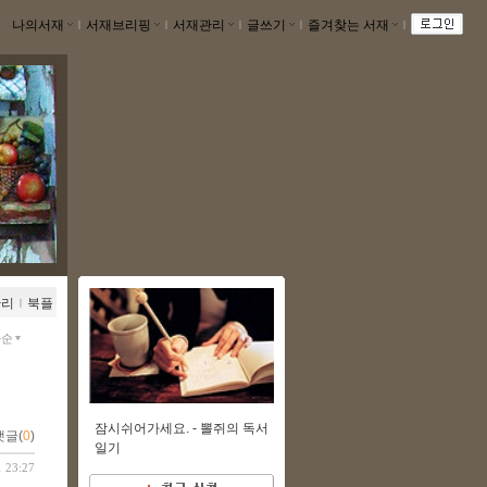
나의서재
ｌ
서재브리핑
ｌ
서재관리
ｌ
글쓰기
ｌ
즐겨찾는 서재
ｌ
관리
ｌ
북플
짜순
잠시쉬어가세요. -
뽈쥐의 독서
댓글(
0
)
일기
1 23:27