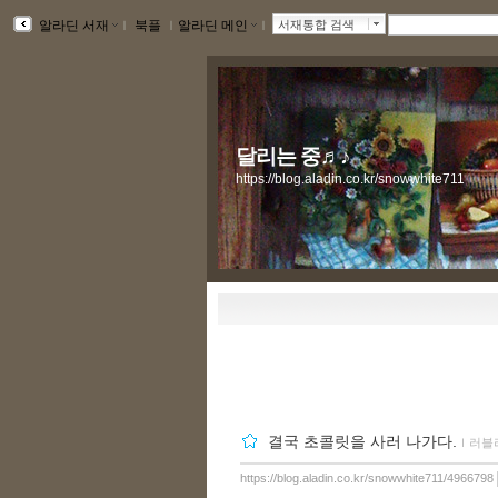
알라딘 서재
ｌ
북플
ｌ
알라딘 메인
ｌ
서재통합 검색
달리는 중♬♪
https://blog.aladin.co.kr/snowwhite711
결국 초콜릿을 사러 나가다.
ｌ
러블
https://blog.aladin.co.kr/snowwhite711/4966798