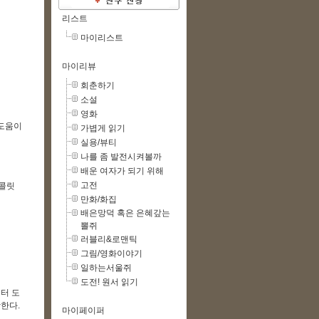
리스트
마이리스트
마이리뷰
회춘하기
소설
영화
 도움이
가볍게 읽기
실용/뷰티
나를 좀 발전시켜볼까
배운 여자가 되기 위해
고전
초콜릿
만화/화집
배은망덕 혹은 은혜갚는
뽈쥐
러블리&로맨틱
그림/영화이야기
일하는서울쥐
도전! 원서 읽기
터 도
작한다.
마이페이퍼