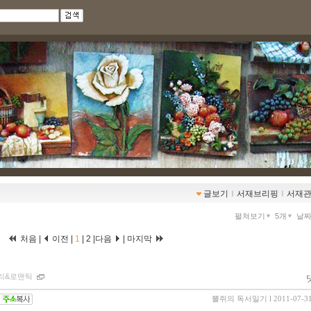
글보기
ｌ
서재브리핑
ｌ
서재
펼쳐보기
5개
날
처음 |
이전 |
1
|
2
|
다음
|
마지막
리&로맨틱
뽈쥐의 독서일기
l 2011-07-3