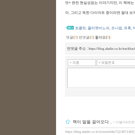
덧> 완전 현실성없는 이야기지만, 이 책에는
아, 그리고 독한 다이어트 중이라면 절대 보지
초콜릿
줄리엣비노쉬
조니뎁
유혹
,
,
,
,
댓글(
0
)
먼댓글(
0
)
좋아요(
0
)
먼댓글 주소 :
https://blog.aladin.co.kr/track
책이 말을 걸어오다...
ｌ
러블리&로맨
https://blog.aladin.co.kr/snowwhite711/4871463