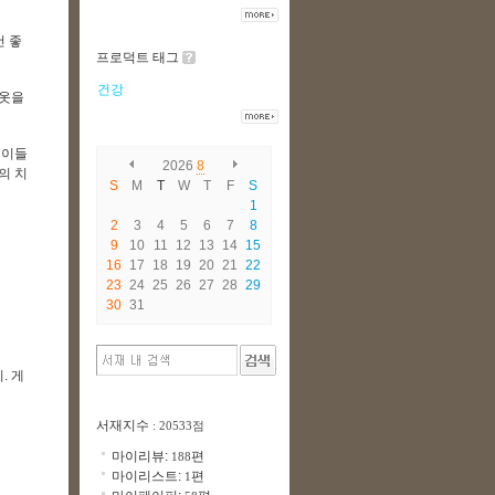
건 좋
프로덕트 태그
건강
 옷을
 이들
2026
8
의 치
S
M
T
W
T
F
S
1
2
3
4
5
6
7
8
9
10
11
12
13
14
15
16
17
18
19
20
21
22
23
24
25
26
27
28
29
30
31
. 게
서재지수
: 20533점
마이리뷰:
편
188
마이리스트:
편
1