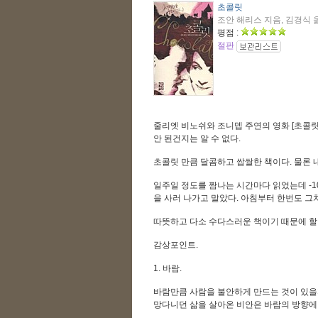
초콜릿
조안 해리스 지음, 김경식 옮김
평점 :
절판
줄리엣 비노쉬와 조니뎁 주연의 영화 [초콜릿
안 된건지는 알 수 없다.
초콜릿 만큼 달콤하고 쌉쌀한 책이다. 물론
일주일 정도를 짬나는 시간마다 읽었는데 -10
을 사러 나가고 말았다. 아침부터 한번도 그치
따뜻하고 다소 수다스러운 책이기 때문에 할
감상포인트.
1. 바람.
바람만큼 사람을 불안하게 만드는 것이 있을까
망다니던 삶을 살아온 비안은 바람의 방향에 