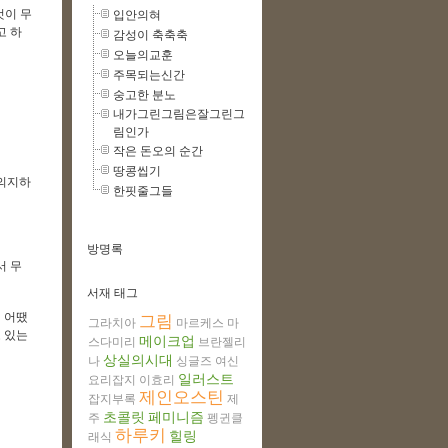
것이 무
입안의혀
고 하
감성이 축축축
오늘의교훈
주목되는신간
숭고한 분노
내가그린그림은잘그린그
림인가
작은 돈오의 순간
땅콩씹기
 의지하
한핏줄그들
방명록
서 무
서재 태그
 어땠
그림
그라치아
마르케스
마
 있는
메이크업
스다미리
브란젤리
상실의시대
나
싱글즈
여신
일러스트
요리잡지
이효리
제인오스틴
잡지부록
제
초콜릿
페미니즘
주
펭귄클
하루키
힐링
래식