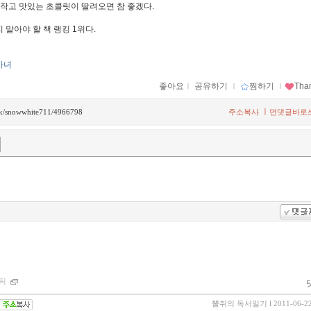
 작고 맛있는 초콜릿이 딸려오면 참 좋겠다.
 말아야 할 책 랭킹 1위다.
마녀
좋아요
ｌ
공유하기
ｌ
찜하기
ｌ
Tha
ㅣ
back/snowwhite711/4966798
주소복사
먼댓글바로
틱
뽈쥐의 독서일기
l 2011-06-2