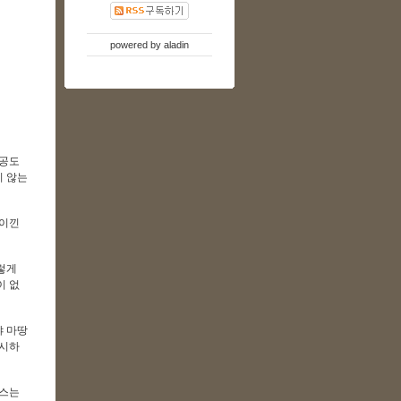
powered by
aladin
공공도
지 않는
팡이낀
렇게
이 없
야 마땅
지시하
탕스는