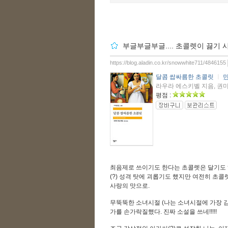
부글부글부글.... 초콜렛이 끓기 
https://blog.aladin.co.kr/snowwhite711/4846155
달콤 쌉싸름한 초콜릿
ㅣ
민
라우라 에스키벨 지음, 권미선 
평점 :
최음제로 쓰이기도 한다는 초콜렛은 달기도 하
(?) 성격 탓에 괴롭기도 했지만 여전히 초
사랑의 맛으로.
무뚝뚝한 소녀시절 (나는 소녀시절에 가장 감
가를 손가락질했다. 진짜 소설을 쓰네!!!!!