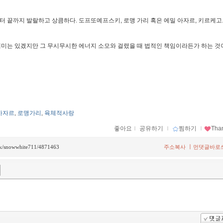
터 끝까지 발랄하고 상큼하다. 도프또예프스키, 로맹 가리 혹은 에밀 아자르, 키르케
재미는 있겠지만 그 무시무시한 에너지 소모와 걸렸을 때 법적인 책임이라든가 하는 것
아자르
로맹가리
육체적사랑
,
,
좋아요
ｌ
공유하기
ｌ
찜하기
ｌ
Tha
ㅣ
back/snowwhite711/4871463
주소복사
먼댓글바로