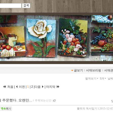
글보기
ｌ
서재브리핑
ｌ
서재
펼쳐보기
5개
날
처음 |
이전 |
1
|
2
|
다음
|
마지막
주문했다. 오랜만...
ｌ
주목되는신간
뽈쥐의 독서일기
l 2015-12-0