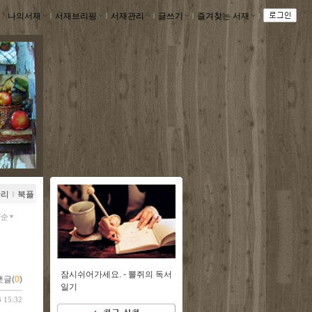
나의서재
ｌ
서재브리핑
ｌ
서재관리
ｌ
글쓰기
ｌ
즐겨찾는 서재
ｌ
관리
ｌ
북플
짜순
잠시쉬어가세요. -
뽈쥐의 독서
댓글(
0
)
일기
3 15:32