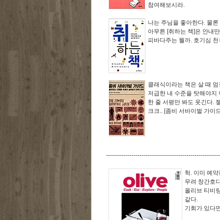
참여해보시라.
나는 주님을 좋아한다. 물론 저
아무튼 [취하는 책]은 안내만
피바다주는 뭘까. 호기심 천
클래식이라는 책은 살 때 엄
저급한 내 수준을 탓해야지 
한 줄 서평만 봐도 웃긴다. 
크크.. [좀비 서바이벌 가이드
----------------------------------------------------------
헉. 이미 예약
무려 창간호다.
올리브 티비랑
같다.
기회가 있다면