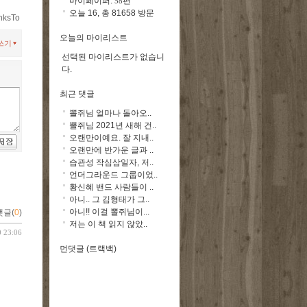
마이페이퍼:
편
58
오늘 16, 총 81658 방문
nksTo
오늘의 마이리스트
쓰기
선택된 마이리스트가 없습니
다.
최근 댓글
뽈쥐님 얼마나 돌아오..
뽈쥐님 2021년 새해 건..
오랜만이예요. 잘 지내..
오랜만에 반가운 글과 ..
습관성 작심삼일자, 저..
언더그라운드 그룹이었..
황신혜 밴드 사람들이 ..
아니.. 그 김형태가 그..
아니!! 이걸 뽈쥐님이...
댓글(
0
)
저는 이 책 읽지 않았..
0 23:06
먼댓글 (트랙백)