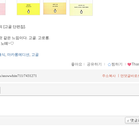
 [고골 단편집].
것 같은 느낌이다. 고골. 고로롱.
 노떼~♡
래식
마카롱에디션
고골
,
,
좋아요
ｌ
공유하기
ｌ
찜하기
ｌ
Tha
ㅣ
back/snowwhite711/7431271
주소복사
먼댓글바로