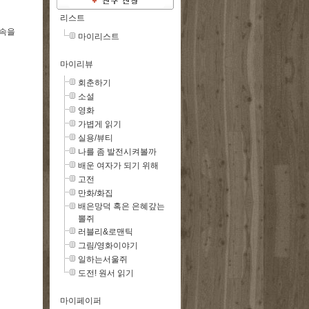
리스트
 속을
마이리스트
마이리뷰
회춘하기
소설
영화
가볍게 읽기
실용/뷰티
나를 좀 발전시켜볼까
배운 여자가 되기 위해
고전
만화/화집
배은망덕 혹은 은혜갚는
뽈쥐
러블리&로맨틱
그림/영화이야기
일하는서울쥐
도전! 원서 읽기
마이페이퍼