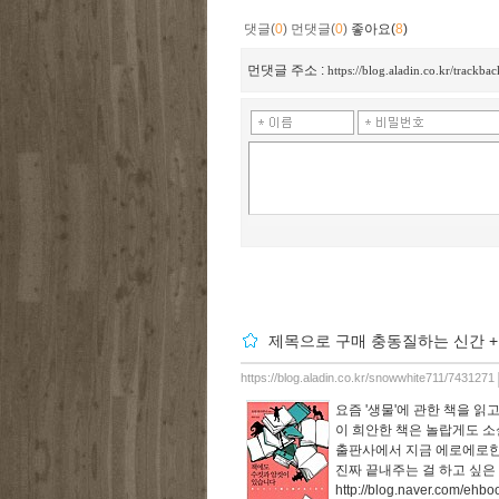
댓글(
0
)
먼댓글(
0
)
좋아요(
8
)
먼댓글 주소 :
https://blog.aladin.co.kr/track
제목으로 구매 충동질하는 신간 + 
https://blog.aladin.co.kr/snowwhite711/7431271
요즘 '생물'에 관한 책을 읽
이 희안한 책은 놀랍게도 소
출판사에서 지금 에로에로한 
진짜 끝내주는 걸 하고 싶
http://blog.naver.com/eh