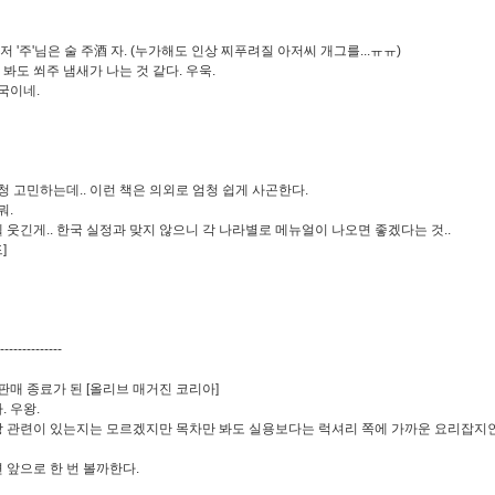
 '주'님은 술 주酒 자. (누가해도 인상 찌푸려질 아저씨 개그를...ㅠㅠ)
 봐도 쐬주 냄새가 나는 것 같다. 우욱.
국이네.
청 고민하는데.. 이런 책은 의외로 엄청 쉽게 사곤한다.
뭐.
젤 웃긴게.. 한국 실정과 맞지 않으니 각 나라별로 메뉴얼이 나오면 좋겠다는 것..
]
--------------
판매 종료가 된 [올리브 매거진 코리아]
 우왕.
 관련이 있는지는 모르겠지만 목차만 봐도 실용보다는 럭셔리 쪽에 가까운 요리잡지인
 앞으로 한 번 볼까한다.