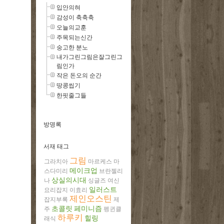
입안의혀
감성이 축축축
오늘의교훈
주목되는신간
숭고한 분노
내가그린그림은잘그린그
림인가
작은 돈오의 순간
땅콩씹기
한핏줄그들
방명록
서재 태그
그림
그라치아
마르케스
마
메이크업
스다미리
브란젤리
상실의시대
나
싱글즈
여신
일러스트
요리잡지
이효리
제인오스틴
잡지부록
제
초콜릿
페미니즘
주
펭귄클
하루키
힐링
래식