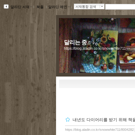
알라딘 서재
ｌ
북플
ｌ
알라딘 메인
ｌ
서재통합 검색
달리는 중♬♪
https://blog.aladin.co.kr/snowwhite711
내년도 다이어리를 받기 위해 책을 
https://blog.aladin.co.kr/snowwhite711/8004282