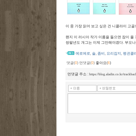
이 중 가장 읽어 보고 싶은 건 니콜라이 고골의
왠지 이 러시아 작가 이름을 들으면 잠이 올 
쌍팔년도 개그는 이제 그만해야겠다. 부오나
에로에로
술
좀비
요리잡지
펭귄클
,
,
,
,
댓글(
0
)
먼댓글(
0
)
좋아요(
6
)
먼댓글 주소 :
https://blog.aladin.co.kr/track