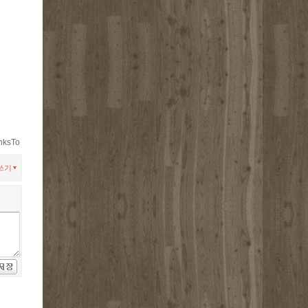
nksTo
쓰기