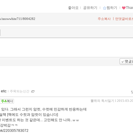
좋아요
ｌ
공유하기
ｌ
찜하기
ｌ
Tha
ㅣ
back/snowwhite711/8004282
주소복사
먼댓글바로
etc
ｌ
주목되는신간
뽈쥐의 독서일기
l 2015-03-2
고 있다. 그래서 그런지 암컷, 수컷에 민감하게 반응하는데
설책 [책에도 수컷과 암컷이 있습니다]
이벤트도 하는 것 같은데... 고민해도 안 나와..ㅠㅠ
은 강박감ㅋㅋ
book/220305783072