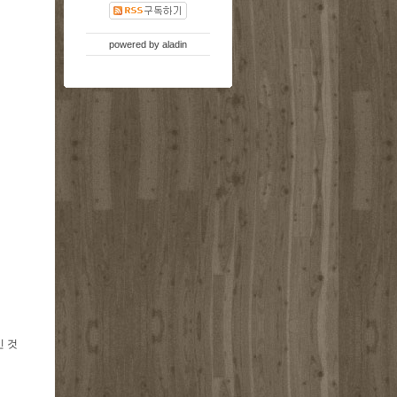
powered by
aladin
 것