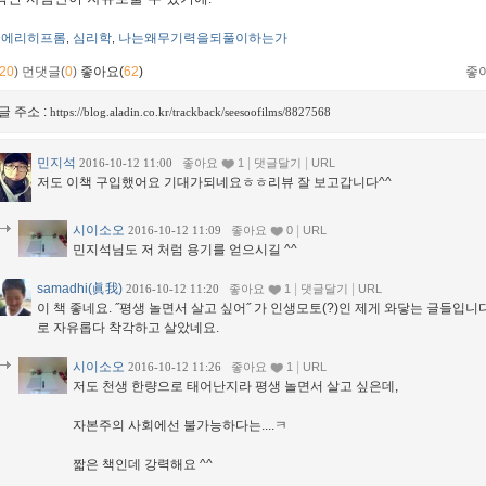
에리히프롬
심리학
나는왜무기력을되풀이하는가
,
,
20
)
먼댓글(
0
)
좋아요(
62
)
좋
글 주소 :
https://blog.aladin.co.kr/trackback/seesoofilms/8827568
민지석
|
|
2016-10-12 11:00
좋아요
1
댓글달기
URL
저도 이책 구입했어요 기대가되네요ㅎㅎ리뷰 잘 보고갑니다^^
시이소오
|
2016-10-12 11:09
좋아요
0
URL
민지석님도 저 처럼 용기를 얻으시길 ^^
samadhi(眞我)
|
|
2016-10-12 11:20
좋아요
1
댓글달기
URL
이 책 좋네요. ˝평생 놀면서 살고 싶어˝ 가 인생모토(?)인 제게 와닿는 글들
로 자유롭다 착각하고 살았네요.
시이소오
|
2016-10-12 11:26
좋아요
1
URL
저도 천생 한량으로 태어난지라 평생 놀면서 살고 싶은데,
자본주의 사회에선 불가능하다는....ㅋ
짧은 책인데 강력해요 ^^