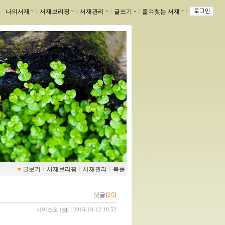
나의서재
ｌ
서재브리핑
ｌ
서재관리
ｌ
글쓰기
ｌ
즐겨찾는 서재
ｌ
글보기
ｌ
서재브리핑
ｌ
서재관리
ｌ
북플
댓글(
20
)
시이소오
(
) l 2016-10-12 10:52