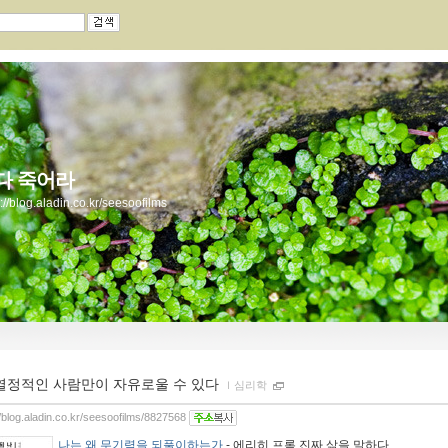
다 죽어라
s://blog.aladin.co.kr/seesoofilms
열정적인 사람만이 자유로울 수 있다
ｌ
심리학
//blog.aladin.co.kr/seesoofilms/8827568
나는 왜 무기력을 되풀이하는가
- 에리히 프롬 진짜 삶을 말하다