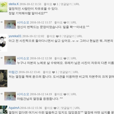
stella.K
|
|
2016-10-12 11:51
좋아요
1
댓글달기
URL
열정적인 사람만이 자유로울 수 있다.
정말 기억해야할 말이네요!^^
시이소오
|
2016-10-12 11:57
좋아요
0
URL
정신이 번쩍드는 문장이었습니다. 밑줄 쫙~~이네요 ^^
yureka01
|
|
2016-10-12 12:02
좋아요
0
댓글달기
URL
아고 전 사진찍으로 돌아다니면서 살고 싶어요..ㅠ.ㅠ 그러나 현실은 뭐..자본의
시이소오
|
2016-10-12 12:58
좋아요
2
URL
누구나 자본의 노예로 살 수밖에요. 유레카 님은 사진이 자유의 다른 이
마립간
|
|
2016-10-12 13:41
좋아요
1
댓글달기
URL
저는 열정을 책에 쏟으려 합니다. 도서관을 이용하면 비교적 자본주의 크게 얽매
시이소오
|
2016-10-12 14:19
좋아요
0
URL
마립간님의 열정을 응원합니다. ^^
AgalmA
|
|
2016-10-12 15:36
좋아요
2
댓글달기
URL
열정이 없다면 여기서 이런 말씀하고 있지도 않았겠죠^^ 열정에 어떤 심지를 꽂고