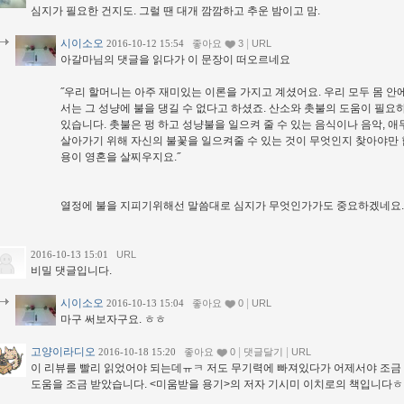
심지가 필요한 건지도. 그럴 땐 대개 깜깜하고 추운 밤이고 맘.
시이소오
|
2016-10-12 15:54
좋아요
3
URL
아갈마님의 댓글을 읽다가 이 문장이 떠오르네요
˝우리 할머니는 아주 재미있는 이론을 가지고 계셨어요. 우리 모두 몸 
서는 그 성냥에 불을 댕길 수 없다고 하셨죠. 산소와 촛불의 도움이 필요
있습니다. 촛불은 펑 하고 성냥불을 일으켜 줄 수 있는 음식이나 음악, 애
살아가기 위해 자신의 불꽃을 일으켜줄 수 있는 것이 무엇인지 찾아야만 
용이 영혼을 살찌우지요.˝
열정에 불을 지피기위해선 말씀대로 심지가 무엇인가가도 중요하겠네요. 
2016-10-13 15:01
URL
비밀 댓글입니다.
시이소오
|
2016-10-13 15:04
좋아요
0
URL
마구 써보자구요. ㅎㅎ
고양이라디오
|
|
2016-10-18 15:20
좋아요
0
댓글달기
URL
이 리뷰를 빨리 읽었어야 되는데ㅠㅋ 저도 무기력에 빠져있다가 어제서야 조금 
도움을 조금 받았습니다. <미움받을 용기>의 저자 기시미 이치로의 책입니다ㅎ