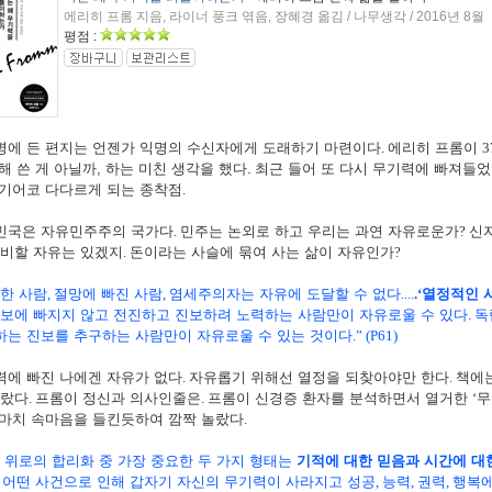
에리히 프롬 지음, 라이너 풍크 엮음, 장혜경 옮김 / 나무생각 / 2016년 8월
평점 :
병에 든 편지는 언젠가 익명의 수신자에게 도래하기 마련이다
.
에리히 프롬이
3
해 쓴 게 아닐까, 하는 미친 생각을 했다.
최근 들어 또 다시 무기력에 빠져들
 기어코 다다르게 되는 종착점
.
민국은 자유민주주의 국가다
.
민주는 논외로 하고 우리는 과연 자유로운가
?
신
비할 자유는 있겠지
.
돈이라는 사슬에 묶여 사는 삶이 자유인가
?
한 사람
,
절망에 빠진 사람
,
염세주의자는 자유에 도달할 수 없다
....
.‘
열정적인 
보에 빠지지 않고 전진하고 진보하려 노력하는 사람만이 자유로울 수 있다
.
독
하는 진보를 추구하는 사람만이 자유로울 수 있는 것이다
.” (P61)
력에 빠진 나에겐 자유가 없다
.
자유롭기 위해선 열정을 되찾아야만 한다
.
책에
랐다
.
프롬이 정신과 의사인줄은
.
프롬이 신경증 환자를 분석하면서 열거한
‘
무
 마치 속마음을 들킨듯하여 깜짝 놀랐다
.
 위로의 합리화 중 가장 중요한 두 가지 형태는
기적에 대한 믿음과 시간에 대
온 어떤 사건으로 인해 갑자기 자신의 무기력이 사라지고 성공
,
능력
,
권력
,
행복에