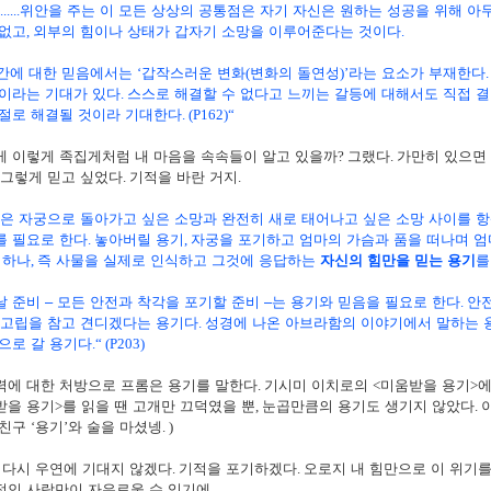
......
위안을 주는 이 모든 상상의 공통점은 자기 자신은 원하는 성공을 위해 아
 없고
,
외부의 힘이나 상태가 갑자기 소망을 이루어준다는 것이다
.
간에 대한 믿음에서는
‘
갑작스러운 변화
(
변화의 돌연성
)’
라는 요소가 부재한다
것이라는 기대가 있다
.
스스로 해결할 수 없다고 느끼는 갈등에 대해서도 직접 
 절로 해결될 것이라 기대한다
. (P162)“
게 이렇게 족집게처럼 내 마음을 속속들이 알고 있을까
?
그랬다
.
가만히 있으면
그렇게 믿고 싶었다
.
기적을 바란 거지
.
은 자궁으로 돌아가고 싶은 소망과 완전히 새로 태어나고 싶은 소망 사이를 
를 필요로 한다
.
놓아버릴 용기
,
자궁을 포기하고 엄마의 가슴과 품을 떠나며 엄
 하나
,
즉 사물을 실제로 인식하고 그것에 응답하는
자신의 힘만을 믿는 용기
를
날 준비
–
모든 안전과 착각을 포기할 준비
–
는 용기와 믿음을 필요로 한다
.
안
고립을 참고 견디겠다는 용기다
.
성경에 나온 아브라함의 이야기에서 말하는 
으로 갈 용기다
.“
(P203)
력에 대한 처방으로 프롬은 용기를 말한다
.
기시미 이치로의
<
미움받을 용기
>
에
받을 용기
>
를 읽을 땐 고개만 끄덕였을 뿐
,
눈곱만큼의 용기도 생기지 않았다
.
 친구
‘
용기
’
와 술을 마셨넹
. )
 다시 우연에 기대지 않겠다
.
기적을 포기하겠다
.
오로지 내 힘만으로 이 위기
적인 사람만이 자유로울 수 있기에
.