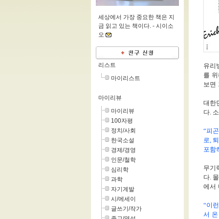
세상에서 가장 중요한 책은 지
금 읽고 있는 책이다. -
시이소
오
리스트
유리
를 위
마이리스트
보면
마이리뷰
대한
마이리뷰
다
.
소
100자평
정치/사회
“
피곤
로
,
퇴
한국소설
포함
경제/경영
인문/철학
무기
심리학
다
.
몰
과학
에서
자기계발
시/에세이
“
이런
글쓰기/작가
서 
종교/영성