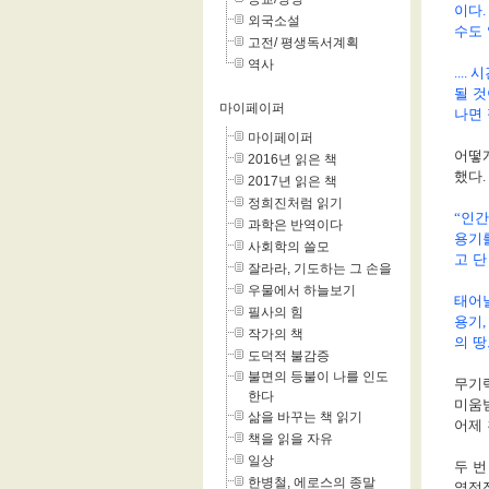
이다
. 
외국소설
수도
고전/ 평생독서계획
역사
....
시
될 
마이페이퍼
나면
마이페이퍼
어떻
2016년 읽은 책
했다
.
2017년 읽은 책
정희진처럼 읽기
“
인간
과학은 반역이다
용기
사회학의 쓸모
고 단
잘라라, 기도하는 그 손을
우물에서 하늘보기
태어
필사의 힘
용기
,
작가의 책
의 땅
도덕적 불감증
불면의 등불이 나를 인도
무기
한다
미움
삶을 바꾸는 책 읽기
어제
책을 읽을 자유
일상
두 번
한병철, 에로스의 종말
열정