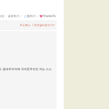
아요
ｌ
공유하기
ｌ
찜하기
ｌ
ThanksTo
ㅣ
주소복사
먼댓글바로쓰기
입니다. 염세주의자에 극의존주의인 저는 스스