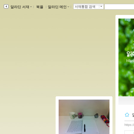
알라딘 서재
ｌ
북플
ｌ
알라딘 메인
ｌ
서재통합 검색
읽
http
https: