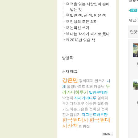
책을 읽는 사람만이 손에
넣는 것
빌린 책, 산 책, 받은 책
댓글(
인생의 모든 의미
논픽션 쓰기
먼댓
나는 작가가 되기로 했다
2018년 읽은 책
방명록
서재 태그
강준만
강희대제
글쓰기
니
무
체
롤랑바르트
리베카솔닛
라카미하루키
밀란쿤데라
박정희
사사키아타루
얼웨허
우치다타츠루
이승만
잘라라
기도하는그손을
정희진
정희
진처럼읽기
지그문트바우만
한국현대사
한국현대
사산책
한병철