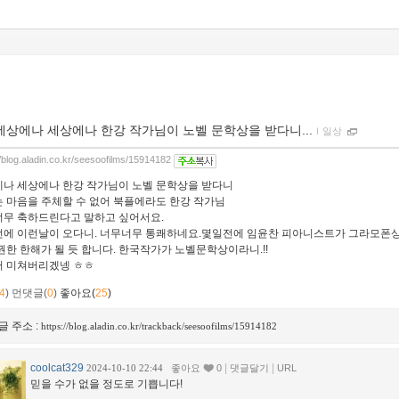
세상에나 세상에나 한강 작가님이 노벨 문학상을 받다니...
ｌ
일상
//blog.aladin.co.kr/seesoofilms/15914182
나 세상에나 한강 작가님이 노벨 문학상을 받다니
 마음을 주체할 수 없어 북플에라도 한강 작가님
무 축하드린다고 말하고 싶어서요.
에 이런날이 오다니. 너무너무 통쾌하네요.몇일전에 임윤찬 피아니스트가 그라모폰상
권한 한해가 될 듯 합니다. 한국작가가 노벨문학상이라니.!!
 미쳐버리겠넹 ㅎㅎ
4
)
먼댓글(
0
)
좋아요(
25
)
글 주소 :
https://blog.aladin.co.kr/trackback/seesoofilms/15914182
coolcat329
|
|
2024-10-10 22:44
좋아요
0
댓글달기
URL
믿을 수가 없을 정도로 기쁩니다!