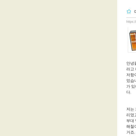
https:
안녕
라고
저항
었습
가 
다
.
저는
리였
부대
해철
거죠
.