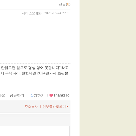
댓글(
0
)
시이소오
(
) l 2025-03-24 22:55
안읽으면 앞으로 평생 영어 못합니다” 라고
이제 구닥다리. 원한다면 2024년가서 초판본
아요
ｌ
공유하기
ｌ
찜하기
ｌ
ThanksTo
ㅣ
주소복사
먼댓글바로쓰기