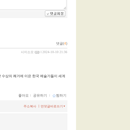
댓글(
4
)
시이소오
(
) l 2024-10-10 21:36
 수상의 쾌거에 이은 한국 예술가들이 세계
좋아요
ｌ
공유하기
ｌ
찜하기
ㅣ
주소복사
먼댓글바로쓰기