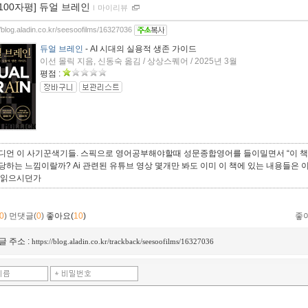
[100자평] 듀얼 브레인
ｌ
마이리뷰
//blog.aladin.co.kr/seesoofilms/16327036
듀얼 브레인
- AI 시대의 실용적 생존 가이드
이선 몰릭 지음, 신동숙 옮김 / 상상스퀘어 / 2025년 3월
평점 :
디언 이 사기꾼색기들. 스픽으로 영어공부해야할때 성문종합영어를 들이밀면서 “이 책 
당하는 느낌이랄까? Ai 관련된 유튜브 영상 몇개만 봐도 이미 이 책에 있는 내용들은 
 읽으시던가
0
)
먼댓글(
0
)
좋아요(
10
)
좋
글 주소 :
https://blog.aladin.co.kr/trackback/seesoofilms/16327036