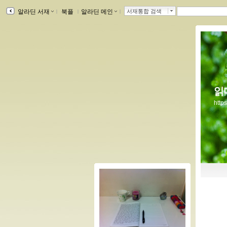
알라딘 서재
ｌ
북플
ｌ
알라딘 메인
ｌ
서재통합 검색
읽
http