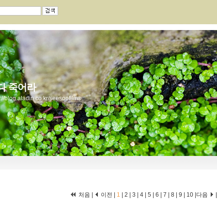
다 죽어라
s://blog.aladin.co.kr/seesoofilms
처음 |
이전 |
1
|
2
|
3
|
4
|
5
|
6
|
7
|
8
|
9
|
10
|
다음