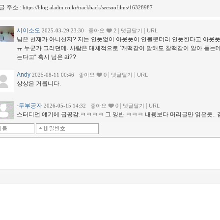
글 주소 :
https://blog.aladin.co.kr/trackback/seesoofilms/16328987
시이소오
|
|
2025-03-29 23:30
좋아요
2
댓글달기
URL
님은 천재가 아니신지? 저는 인풋없이 아웃풋이 안될뿐더러 인풋한다고 아웃
ㅠ 누군가 그러던데. 사람은 대체적으로 ‘개떡같이 말해도 찰떡같이 알아 듣는데,
는다고“ 혹시 님은 ai??
Andy
|
|
2025-08-11 00:46
좋아요
0
댓글달기
URL
상상은 거릅니다.
-두부공자
|
|
2026-05-15 14:32
좋아요
0
댓글달기
URL
스터디언 얘기에 급공감.ㅋㅋㅋㅋ 그 양반 ㅋㅋㅋ 내용보다 머리글만 읽은듯.. 