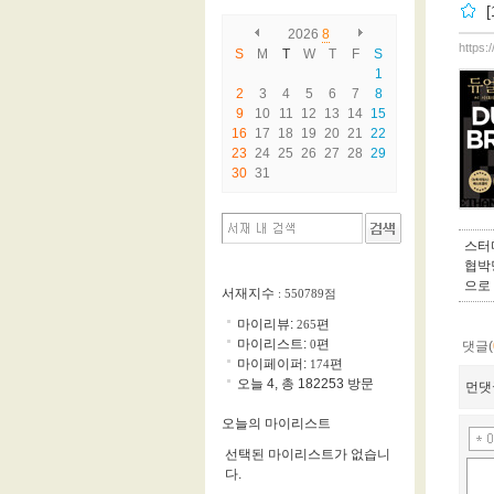
2026
8
https:
S
M
T
W
T
F
S
1
2
3
4
5
6
7
8
9
10
11
12
13
14
15
16
17
18
19
20
21
22
23
24
25
26
27
28
29
30
31
스터
협박
으로
서재지수
: 550789점
마이리뷰:
편
265
마이리스트:
편
0
댓글(
마이페이퍼:
편
174
오늘 4, 총 182253 방문
먼댓
오늘의 마이리스트
선택된 마이리스트가 없습니
다.