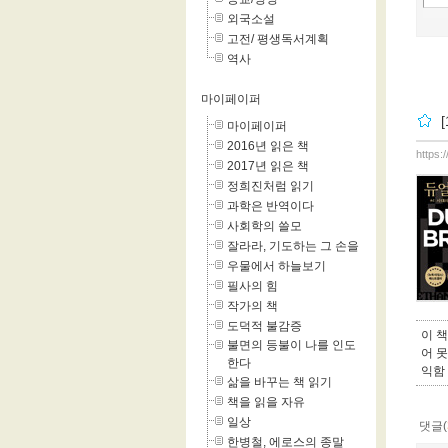
외국소설
고전/ 평생독서계획
역사
마이페이퍼
마이페이퍼
2016년 읽은 책
https:
2017년 읽은 책
정희진처럼 읽기
과학은 반역이다
사회학의 쓸모
잘라라, 기도하는 그 손을
우물에서 하늘보기
필사의 힘
작가의 책
도덕적 불감증
이 
불면의 등불이 나를 인도
어 
한다
익함
삶을 바꾸는 책 읽기
책을 읽을 자유
일상
댓글(
한병철, 에로스의 종말