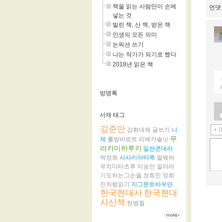
책을 읽는 사람만이 손에
먼댓
넣는 것
빌린 책, 산 책, 받은 책
인생의 모든 의미
논픽션 쓰기
나는 작가가 되기로 했다
2018년 읽은 책
방명록
서재 태그
강준만
강희대제
글쓰기
니
무
체
롤랑바르트
리베카솔닛
라카미하루키
밀란쿤데라
박정희
사사키아타루
얼웨허
우치다타츠루
이승만
잘라라
기도하는그손을
정희진
정희
진처럼읽기
지그문트바우만
한국현대사
한국현대
사산책
한병철