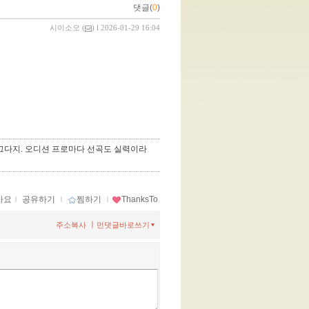
댓글(
0
)
시이소오
(
) l 2026-01-29 16:04
 그다지. 오디션 프로마다 선곡도 실력이라
아요
ｌ
공유하기
ｌ
찜하기
ｌ
ThanksTo
ㅣ
주소복사
먼댓글바로쓰기