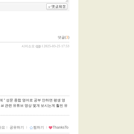
댓글(
3
)
시이소오
(
) l 2025-03-25 17:53
 “ 성문 종합 영어로 공부 안하면 평생 영
ai 관련 유튜브 영상 몇개 보시는게 훨씬 유
아요
ｌ
공유하기
ｌ
찜하기
ｌ
ThanksTo