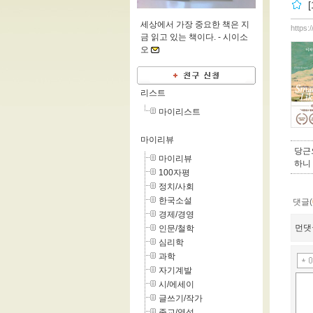
세상에서 가장 중요한 책은 지
https:
금 읽고 있는 책이다. -
시이소
오
리스트
마이리스트
마이리뷰
당근
마이리뷰
하니
100자평
정치/사회
한국소설
댓글(
경제/경영
먼댓
인문/철학
심리학
과학
자기계발
시/에세이
글쓰기/작가
종교/영성