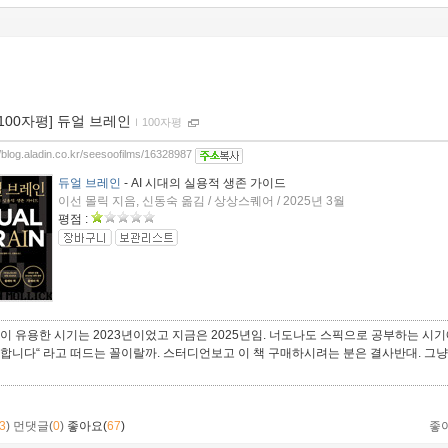
[100자평] 듀얼 브레인
ｌ
100자평
//blog.aladin.co.kr/seesoofilms/16328987
듀얼 브레인
- AI 시대의 실용적 생존 가이드
이선 몰릭 지음, 신동숙 옮김 / 상상스퀘어 / 2025년 3월
평점 :
책이 유용한 시기는 2023년이었고 지금은 2025년임. 너도나도 스픽으로 공부하는 시기에
못합니다“ 라고 떠드는 꼴이랄까. 스터디언보고 이 책 구매하시려는 분은 결사반대. 그냥 
3
)
먼댓글(
0
)
좋아요(
67
)
좋