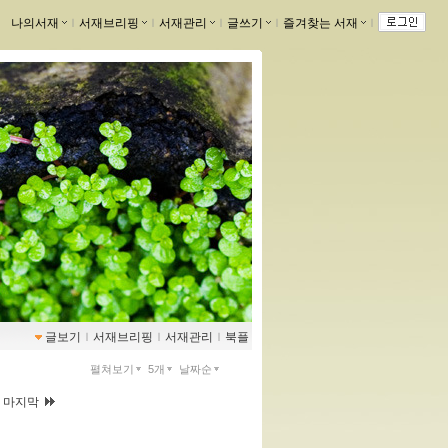
나의서재
ｌ
서재브리핑
ｌ
서재관리
ｌ
글쓰기
ｌ
즐겨찾는 서재
ｌ
글보기
ｌ
서재브리핑
ｌ
서재관리
ｌ
북플
펼쳐보기
5개
날짜순
|
마지막