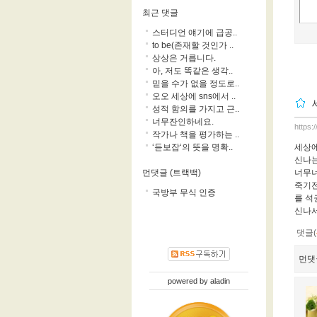
최근 댓글
스터디언 얘기에 급공..
to be(존재할 것인가 ..
상상은 거릅니다.
아, 저도 똑같은 생각..
믿을 수가 없을 정도로..
오오 세상에 sns에서 ..
성적 함의를 가지고 근..
너무잔인하네요.
https:
작가나 책을 평가하는 ..
세상에
‘듣보잡‘의 뜻을 명확..
신나는
너무너
먼댓글 (트랙백)
죽기전
국방부 무식 인증
를 석
신나서
댓글(
먼댓
powered by
aladin