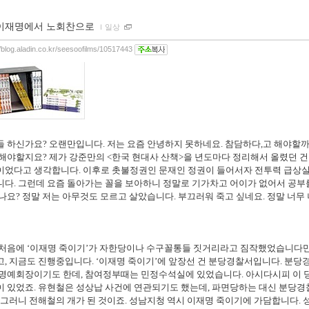
이재명에서 노회찬으로
ｌ
일상
//blog.aladin.co.kr/seesoofilms/10517443
들 하신가요
?
오랜만입니다
.
저는 요즘 안녕하지 못하네요
.
참담하다
,
고 해야할
 해야할지요
?
제가 강준만의
<
한국 현대사 산책
>
을 년도마다 정리해서 올렸던 건
이었다고 생각합니다
.
이후로 촛불정권인 문재인 정권이 들어서자 전투력 급상
니다
.
그런데 요즘 돌아가는 꼴을 보아하니 정말로 기가차고 어이가 없어서 공부
있나요
?
정말 저는 아무것도 모르고 살았습니다
.
부끄러워 죽고 싶네요
.
정말 너무
 처음에
‘
이재명 죽이기
’
가 자한당이나 수구꼴통들 짓거리라고 짐작했었습니다
고
,
지금도 진행중입니다
. ‘
이재명 죽이기
’
에 앞장선 건 분당경찰서입니다
.
분당
 명예회장이기도 한데
,
참여정부때는 민정수석실에 있었습니다
.
아시다시피 이 
이 있었죠
.
유현철은 성상납 사건에 연관되기도 했는데
,
파면당하는 대신 분당경
그러니 전해철의 개가 된 것이죠
.
성남지청 역시 이재명 죽이기에 가담합니다
.