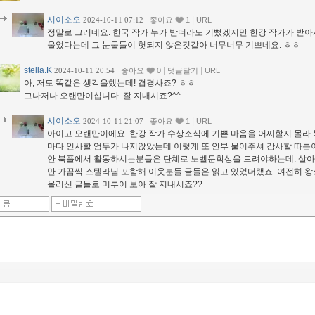
시이소오
|
2024-10-11 07:12
좋아요
1
URL
정말로 그러네요. 한국 작가 누가 받더라도 기뻤겠지만 한강 작가가 받아
울었다는데 그 눈물들이 헛되지 않은것같아 너무너무 기쁘네요. ㅎㅎ
stella.K
|
|
2024-10-11 20:54
좋아요
0
댓글달기
URL
아, 저도 똑같은 생각을했는데! 겹경사죠? ㅎㅎ
그나저나 오랜만이십니다. 잘 지내시죠?^^
시이소오
|
2024-10-11 21:07
좋아요
1
URL
아이고 오랜만이에요. 한강 작가 수상소식에 기쁜 마음을 어찌할지 몰라
마다 인사할 엄두가 나지않았는데 이렇게 또 안부 물어주셔 감사할 따름
안 북플에서 활동하시는분들은 단체로 노벨문학상을 드려야하는데. 살아
만 가끔씩 스텔라님 포함해 이웃분들 글들은 읽고 있었더랬죠. 여전히 왕
올리신 글들로 미루어 보아 잘 지내시죠??