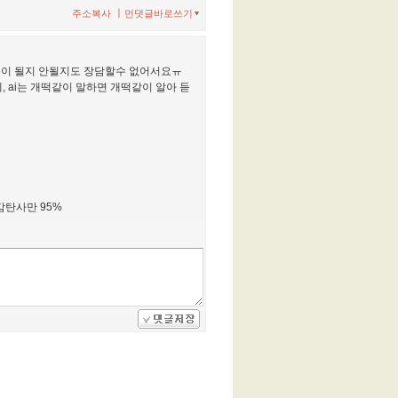
ㅣ
주소복사
먼댓글바로쓰기
풋이 될지 안될지도 장담할수 없어서요ㅠ
 ai는 개떡같이 말하면 개떡같이 알아 듣
감탄사만 95%