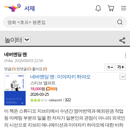
놀이터
네버엔딩 맨
메뉴
chika 2026/06/03 22:56
0
0
8
댓글 (
)
먼댓글 (
)
좋아요 (
)
네버엔딩 맨 : 미야자키 하야오
스티브 앨퍼트
18,000
원 (
900
)
2026-03-25
: 322
이 책은 스튜디오 지브리에서 수년간 영어번역과 해외판권 작업
등 마케팅 부분의 일을 한 저자가 일본인의 관점이 아니라 외국인
의 시선으로 지브리 애니메이션과 미야자키 하야오에 대한 비하