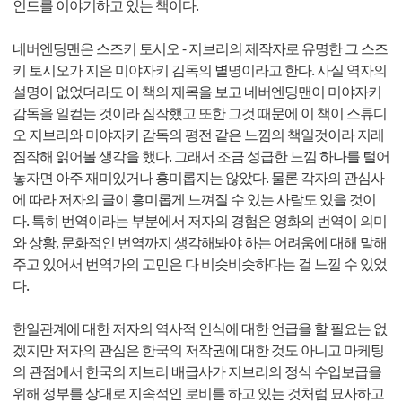
인드를 이야기하고 있는 책이다.
네버엔딩맨은 스즈키 토시오 - 지브리의 제작자로 유명한 그 스즈
키 토시오가 지은 미야자키 김독의 별명이라고 한다. 사실 역자의
설명이 없었더라도 이 책의 제목을 보고 네버엔딩맨이 미야자키
감독을 일컫는 것이라 짐작했고 또한 그것 때문에 이 책이 스튜디
오 지브리와 미야자키 감독의 평전 같은 느낌의 책일것이라 지레
짐작해 읽어볼 생각을 했다. 그래서 조금 성급한 느낌 하나를 털어
놓자면 아주 재미있거나 흥미롭지는 않았다. 물론 각자의 관심사
에 따라 저자의 글이 흥미롭게 느껴질 수 있는 사람도 있을 것이
다. 특히 번역이라는 부분에서 저자의 경험은 영화의 번역이 의미
와 상황, 문화적인 번역까지 생각해봐야 하는 어려움에 대해 말해
주고 있어서 번역가의 고민은 다 비슷비슷하다는 걸 느낄 수 있었
다.
한일관계에 대한 저자의 역사적 인식에 대한 언급을 할 필요는 없
겠지만 저자의 관심은 한국의 저작권에 대한 것도 아니고 마케팅
의 관점에서 한국의 지브리 배급사가 지브리의 정식 수입보급을
위해 정부를 상대로 지속적인 로비를 하고 있는 것처럼 묘사하고