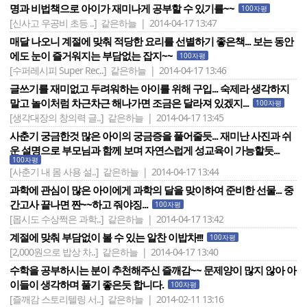
명과 비법책으로 아이가 재미나게 공부할 수 있기를~~
100자평
[신사고 우공비 초등 ..]
같은하늘 | 2014-04-17 13:47
매달 나오니 계절에 맞춰 적당한 요리를 선별하기 좋은책... 보는 동안
에도 눈이 즐거워지는 부담없는 잡지~~
100자평
[수퍼레시피 Super Rec..]
같은하늘 | 2014-04-17 13:46
글쓰기를 재미없고 두려워하는 아이를 위해 구입... 숙제라 생각하지
말고 놀이처럼 차근차근 해나가면 조금은 달라져 있겠지...
100자평
[생각대장의 창의력 글..]
같은하늘 | 2014-04-17 13:45
사춘기 궁금한것 많은 아이의 궁금증을 풀어줄듯... 재미난 사진과 쉬
운 설명으로 부모님과 함께 보며 자연스럽게 성교육이 가능할듯...
100자평
[사춘기 내 몸 사용 설..]
같은하늘 | 2014-04-17 13:44
과학에 관심이 많은 아이에게 과학의 달을 맞이하여 준비한 선물... 중
간고사 끝나면 짠~~하고 줘야징...
100자평
[몹시도 수상쩍은 과학..]
같은하늘 | 2014-04-17 13:42
계절에 맞춰 부담없이 볼 수 있는 알찬 이밥차!!!
100자평
[2,000원으로 밥상 차..]
같은하늘 | 2014-04-17 13:40
수학을 공부하시는 분이 추천해주신 즐깨감~~ 문제양이 많지 않아 아
이들이 생각하며 풀기 좋은듯 합니다.
100자평
[즐깨감 스토리텔링 서..]
같은하늘 | 2014-02-11 13:16