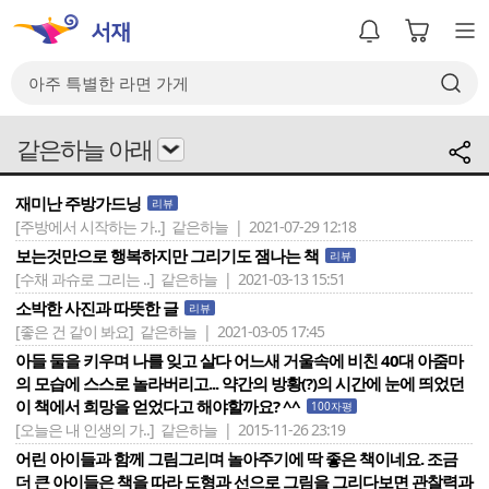
같은하늘 아래
재미난 주방가드닝
리뷰
[주방에서 시작하는 가..]
같은하늘 | 2021-07-29 12:18
보는것만으로 행복하지만 그리기도 잼나는 책
리뷰
[수채 과슈로 그리는 ..]
같은하늘 | 2021-03-13 15:51
소박한 사진과 따뜻한 글
리뷰
[좋은 건 같이 봐요]
같은하늘 | 2021-03-05 17:45
아들 둘을 키우며 나를 잊고 살다 어느새 거울속에 비친 40대 아줌마
의 모습에 스스로 놀라버리고... 약간의 방황(?)의 시간에 눈에 띄었던
이 책에서 희망을 얻었다고 해야할까요? ^^
100자평
[오늘은 내 인생의 가..]
같은하늘 | 2015-11-26 23:19
어린 아이들과 함께 그림그리며 놀아주기에 딱 좋은 책이네요. 조금
더 큰 아이들은 책을 따라 도형과 선으로 그림을 그리다보면 관찰력과