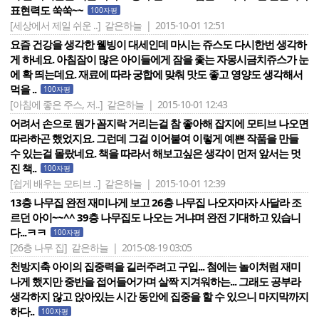
표현력도 쑥쑥~~
100자평
[세상에서 제일 쉬운 ..]
같은하늘 | 2015-10-01 12:51
요즘 건강을 생각한 웰빙이 대세인데 마시는 쥬스도 다시한번 생각하
게 하네요. 아침잠이 많은 아이들에게 잠을 좇는 자몽시금치쥬스가 눈
에 확 띄는데요. 재료에 따라 궁합에 맞춰 맛도 좋고 영양도 생각해서
먹을 ..
100자평
[아침에 좋은 주스, 저..]
같은하늘 | 2015-10-01 12:43
어려서 손으로 뭔가 꼼지락 거리는걸 참 좋아해 잡지에 모티브 나오면
따라하곤 했었지요. 그런데 그걸 이어붙여 이렇게 예쁜 작품을 만들
수 있는걸 몰랐네요. 책을 따라서 해보고싶은 생각이 먼저 앞서는 멋
진 책..
100자평
[쉽게 배우는 모티브 ..]
같은하늘 | 2015-10-01 12:39
13층 나무집 완전 재미나게 보고 26층 나무집 나오자마자 사달라 조
르던 아이~~^^ 39층 나무집도 나오는 거냐며 완전 기대하고 있습니
다...ㅋㅋ
100자평
[26층 나무 집]
같은하늘 | 2015-08-19 03:05
천방지축 아이의 집중력을 길러주려고 구입... 첨에는 놀이처럼 재미
나게 했지만 중반을 접어들어가며 살짝 지겨워하는... 그래도 공부라
생각하지 않고 앉아있는 시간 동안에 집중을 할 수 있으니 마지막까지
하다..
100자평