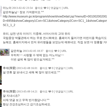
마노아
|
|
2013-02-02 23:54
좋아요
0
댓글달기
URL
같은하늘님~ 정보 가져왔어요.^^
http://www.museum.go.kr/program/show/showDetail.jsp?menuID=0010020020
D=6958&showCategory1Con=SC1&showCategory2Con=SC1_1&showCategor
SC1_1_2
유리, 삼천 년의 이야기: 지중해․서아시아의 고대 유리
국립중앙 박물관에서 하는 무료 전시회예요. 홈페이지 들어가면 어린이용 학습지도
능해요. 홈페이지에서 먼저 유리병들을 보았는데 예쁘네요. 직접 보면 더 영롱할 거예
같은하늘
|
2013-02-05 18:37
좋아요
0
URL
우히히~~ 사랑할 수 밖에 없는 마노아님~~
이번 설에 복 많이 받으실거에요.^^
후애(厚愛)
|
|
2013-02-08 16:01
좋아요
0
댓글달기
URL
설 연휴 잘 보내시고 새해 복 많이 받으세요.^^
후애(厚愛)
|
|
2013-05-09 14:21
좋아요
0
댓글달기
URL
잘 지내시죠?
서재 댓글 보고 무척 반가웠답니다.^^
항상 건강조심하시고 감기조심하세요.