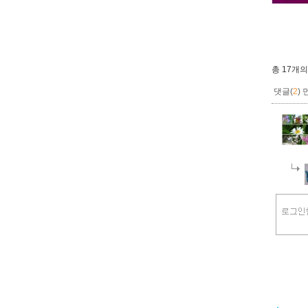
총
17개
의
댓글(
2
)