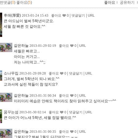
먼댓글(
0
)
좋아요(
5
)
좋아요
ｌ
공유하기
후애(厚愛)
|
|
2013-01-24 15:43
좋아요
0
댓글달기
URL
큰 아드님이 벌써 5학년이군요.
세월 참 빠른 것 같아요.^^
같은하늘
|
2013-01-29 02:19
좋아요
0
URL
세월은 빠르고...
아이는 커가고...
저는 나이먹고...^^;;
소나무집
|
|
2013-01-29 09:28
좋아요
0
댓글달기
URL
그러게, 벌써 5학년이 되나 봐요.^^
교과서에 실린 책들이 참 많지요?
같은하늘
|
2013-01-31 00:34
좋아요
0
URL
미리미리 예습은 안해도 책이라도 찾아 읽혀주고 싶어서요~~^^
꿈꾸는섬
|
|
2013-01-30 02:14
좋아요
0
댓글달기
URL
큰 아이가 어느새 5학년, 세월 정말 빨라요.^^
같은하늘
|
2013-01-31 00:35
좋아요
0
URL
그렇지요? 벌써 1월도 다갔어요~~ ㅜㅜ