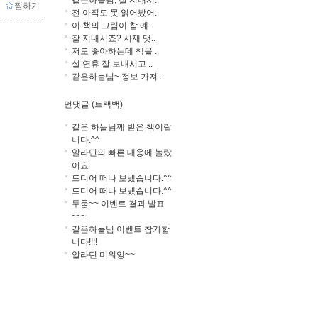
같은하늘님, 잘 지내시..
ｌ
찜하기
전 아직도 못 읽어봤어..
이 책의 그림이 참 예..
잘 지내시죠? 서재 댓..
저도 좋아하는데 책을 ..
설 연휴 잘 보내시고 ..
같은하늘님~ 정보 가져..
먼댓글 (트랙백)
같은 하늘님께 받은 책이랍
니다.^^
알라딘의 빠른 대응에 놀랐
어요.
드디어 떠나 보냈습니다.^^
드디어 떠나 보냈습니다.^^
두둥~~ 이벤트 결과 발표
~~~
같은하늘님 이벤트 참가합
니다!!!!
알라딘 미워잉~~