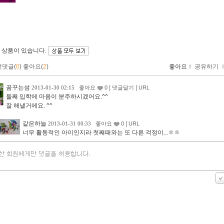
 상품이 있습니다.
먼댓글(
0
)
좋아요(
2
)
좋아요
ｌ
공유하기
꿈꾸는섬
|
|
2013-01-30 02:15
좋아요
0
댓글달기
URL
둘째 입학에 마음이 분주하시겠어요.^^
잘 해낼거에요. ^^
같은하늘
|
2013-01-31 00:33
좋아요
0
URL
너무 활동적인 아이인지라 첫째때와는 또 다른 걱정이...ㅎㅎ