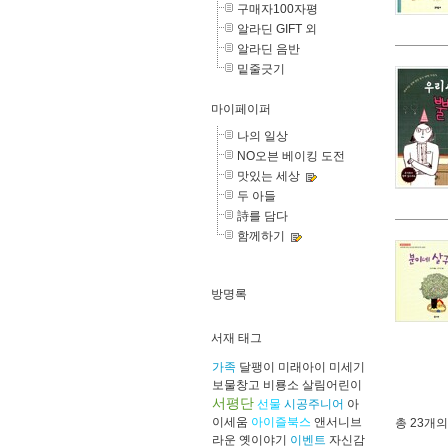
구매자100자평
알라딘 GIFT 외
알라딘 음반
밑줄긋기
마이페이퍼
나의 일상
NO오븐 베이킹 도전
맛있는 세상
두 아들
詩를 담다
함께하기
방명록
서재 태그
가족
달팽이
미래아이
미세기
보물창고
비룡소
살림어린이
서평단
선물
시공주니어
아
이세움
아이즐북스
앤서니브
총
23개
의
라운
옛이야기
이벤트
자신감