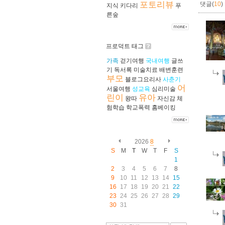
포토리뷰
댓글(
10
)
지식
키다리
푸
른숲
프로덕트 태그
가족
걷기여행
국내여행
글쓰
기
독서록
미술치료
배변훈련
부모
블로그요리사
사춘기
어
서울여행
성교육
심리미술
린이
유아
왕따
자신감
체
험학습
학교폭력
홈베이킹
2026
8
S
M
T
W
T
F
S
1
2
3
4
5
6
7
8
9
10
11
12
13
14
15
16
17
18
19
20
21
22
23
24
25
26
27
28
29
30
31