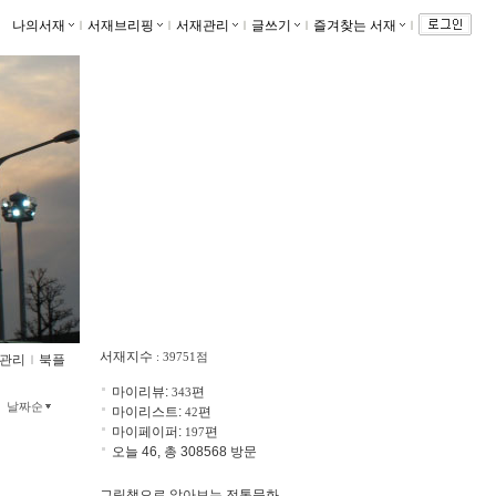
나의서재
ｌ
서재브리핑
ｌ
서재관리
ｌ
글쓰기
ｌ
즐겨찾는 서재
ｌ
서재지수
: 39751점
관리
ｌ
북플
마이리뷰:
편
343
날짜순
마이리스트:
편
42
마이페이퍼:
편
197
오늘 46, 총 308568 방문
그림책으로 알아보는 전통문화