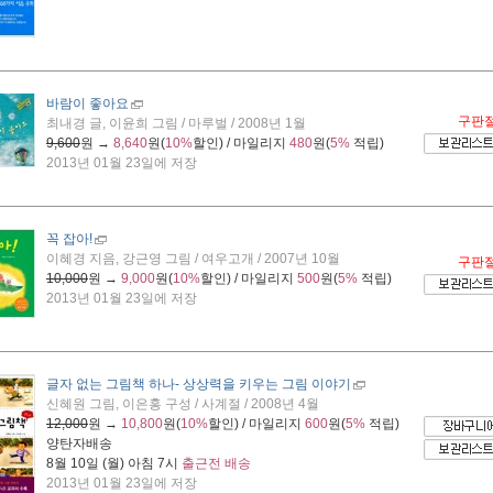
바람이 좋아요
구판
최내경 글, 이윤희 그림 / 마루벌 / 2008년 1월
9,600
원 →
8,640
원(
10%
할인) / 마일리지
480
원(
5%
적립)
2013년 01월 23일에 저장
꼭 잡아!
이혜경 지음, 강근영 그림 / 여우고개 / 2007년 10월
구판
10,000
원 →
9,000
원(
10%
할인) / 마일리지
500
원(
5%
적립)
2013년 01월 23일에 저장
글자 없는 그림책 하나
- 상상력을 키우는 그림 이야기
신혜원 그림, 이은홍 구성 / 사계절 / 2008년 4월
12,000
원 →
10,800
원(
10%
할인) / 마일리지
600
원(
5%
적립)
양탄자배송
8월 10일 (월) 아침 7시
출근전 배송
2013년 01월 23일에 저장