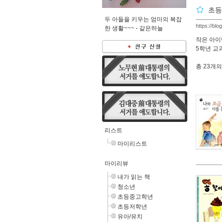
초등
두 아들을 키우는 엄마의 복잡
https://bl
한 생활~~~ -
같은하늘
작은 아이
5학년 교
총
23개
의
리스트
마이리스트
마이리뷰
내가 읽는 책
청소년
초등중고학년
초등저학년
유아/유치