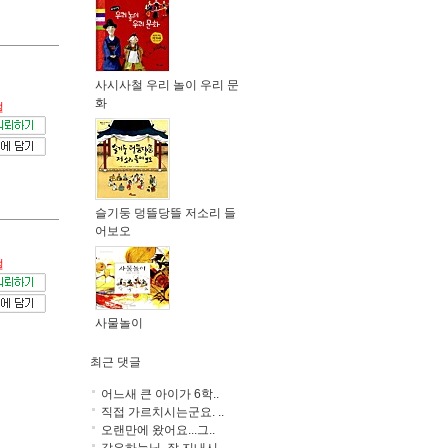
사시사철 우리 놀이 우리 문
화
절
슬기둥 덩뜰당뜰 저소리 들
어보오
절
사물놀이
최근 댓글
어느새 큰 아이가 6학..
직접 가르치시는군요. ..
오랜만에 왔어요...그..