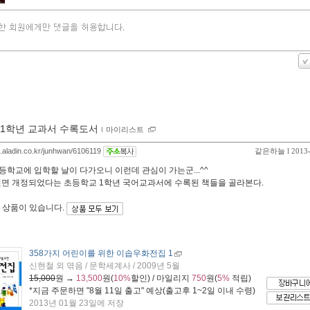
1학년 교과서 수록도서
ｌ
마이리스트
og.aladin.co.kr/junhwan/6106119
같은하늘
l 2013
등학교에 입학할 날이 다가오니 이런데 관심이 가는군...^^
 전면 개정되었다는 초등학교 1학년 국어교과서에 수록된 책들을 골라본다.
 상품이 있습니다.
358가지 어린이를 위한 이솝우화전집 1
신현철 외 엮음 / 문학세계사 / 2009년 5월
15,000
원 →
13,500
원(
10%
할인) / 마일리지
750
원(
5%
적립)
*지금 주문하면 "
8월 11일 출고
" 예상(출고후 1~2일 이내 수령)
2013년 01월 23일에 저장