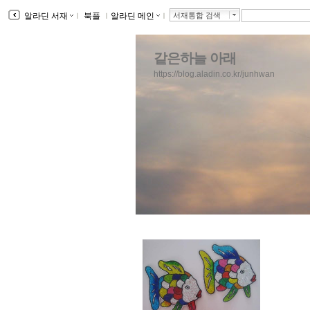
알라딘 서재
ｌ
북플
ｌ
알라딘 메인
ｌ
서재통합 검색
같은하늘 아래
https://blog.aladin.co.kr/junhwan