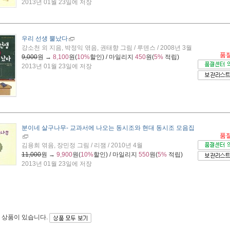
2013년 01월 23일에 저장
우리 선생 뿔났다
강소천 외 지음, 박정익 엮음, 권태향 그림 / 루덴스 / 2008년 3월
품
9,000
원 →
8,100
원(
10%
할인) / 마일리지
450
원(
5%
적립)
2013년 01월 23일에 저장
분이네 살구나무
- 교과서에 나오는 동시조와 현대 동시조 모음집
품
김용희 엮음, 장민정 그림 / 리잼 / 2010년 4월
11,000
원 →
9,900
원(
10%
할인) / 마일리지
550
원(
5%
적립)
2013년 01월 23일에 저장
 상품이 있습니다.