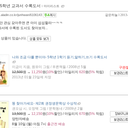
5학년 교과서 수록도서
ｌ
마이리스트
og.aladin.co.kr/junhwan/6106143
같은하늘
l 2013
만 관심 갖아주면 큰 아이 섭섭할라~~ㅋㅋ
과서에 수록된 도서도 찾아보자...
 상품이 있습니다.
나와 조금 다를 뿐이야
- 5학년 1학기 듣기,말하기,쓰기 수록도서
이금이 지음, 원유미 그림 / 푸른책들 / 2008년 5월
구판
12,500
원 →
11,250
원(
10%
할인) / 마일리지
620
원(
5%
적립)
2013년 01월 23일에 저장
똥 찾아가세요
- 제2회 권정생문학상 수상작
권오삼 시, 오정택 그림 / 문학동네 / 2009년 2월
13,500
원 →
12,150
원(
10%
할인) / 마일리지
670
원(
5%
적립)
양탄자배송
8월 10일 (월) 아침 7시
출근전 배송