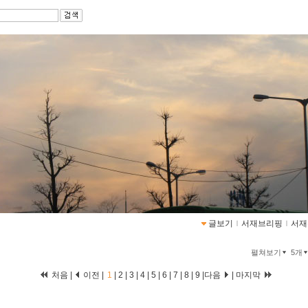
글보기
ｌ
서재브리핑
ｌ
서재
펼쳐보기
5개
처음 |
이전 |
1
|
2
|
3
|
4
|
5
|
6
|
7
|
8
|
9
|
다음
|
마지막