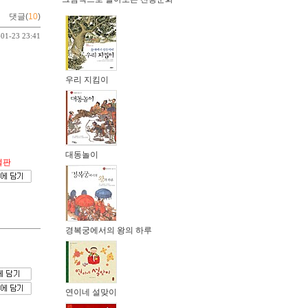
댓글(
10
)
-01-23 23:41
우리 지킴이
대동놀이
절판
경복궁에서의 왕의 하루
연이네 설맞이