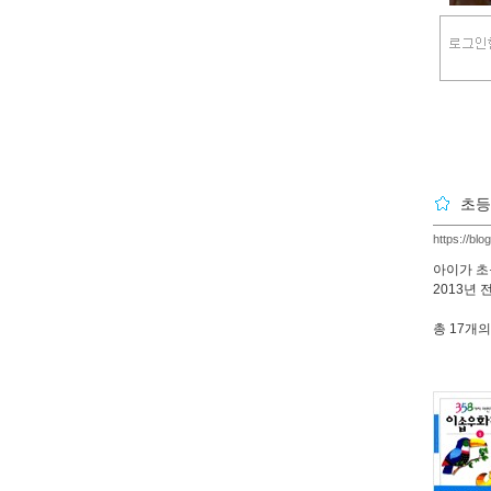
초등
https://bl
아이가 초
2013년
총
17개
의