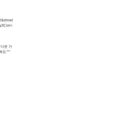
02&showI
y3Con=
 다운 가
요.^^