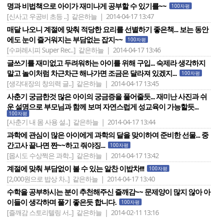
명과 비법책으로 아이가 재미나게 공부할 수 있기를~~
100자평
[신사고 우공비 초등 ..]
같은하늘 | 2014-04-17 13:47
매달 나오니 계절에 맞춰 적당한 요리를 선별하기 좋은책... 보는 동안
에도 눈이 즐거워지는 부담없는 잡지~~
100자평
[수퍼레시피 Super Rec..]
같은하늘 | 2014-04-17 13:46
글쓰기를 재미없고 두려워하는 아이를 위해 구입... 숙제라 생각하지
말고 놀이처럼 차근차근 해나가면 조금은 달라져 있겠지...
100자평
[생각대장의 창의력 글..]
같은하늘 | 2014-04-17 13:45
사춘기 궁금한것 많은 아이의 궁금증을 풀어줄듯... 재미난 사진과 쉬
운 설명으로 부모님과 함께 보며 자연스럽게 성교육이 가능할듯...
100자평
[사춘기 내 몸 사용 설..]
같은하늘 | 2014-04-17 13:44
과학에 관심이 많은 아이에게 과학의 달을 맞이하여 준비한 선물... 중
간고사 끝나면 짠~~하고 줘야징...
100자평
[몹시도 수상쩍은 과학..]
같은하늘 | 2014-04-17 13:42
계절에 맞춰 부담없이 볼 수 있는 알찬 이밥차!!!
100자평
[2,000원으로 밥상 차..]
같은하늘 | 2014-04-17 13:40
수학을 공부하시는 분이 추천해주신 즐깨감~~ 문제양이 많지 않아 아
이들이 생각하며 풀기 좋은듯 합니다.
100자평
[즐깨감 스토리텔링 서..]
같은하늘 | 2014-02-11 13:16