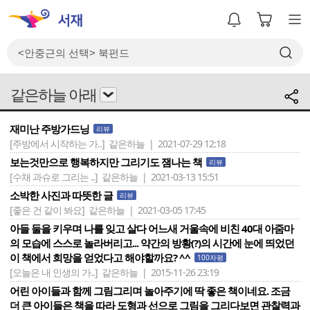
같은하늘 아래
재미난 주방가드닝
리뷰
[주방에서 시작하는 가..]
같은하늘 | 2021-07-29 12:18
보는것만으로 행복하지만 그리기도 잼나는 책
리뷰
[수채 과슈로 그리는 ..]
같은하늘 | 2021-03-13 15:51
소박한 사진과 따뜻한 글
리뷰
[좋은 건 같이 봐요]
같은하늘 | 2021-03-05 17:45
아들 둘을 키우며 나를 잊고 살다 어느새 거울속에 비친 40대 아줌마
의 모습에 스스로 놀라버리고... 약간의 방황(?)의 시간에 눈에 띄었던
이 책에서 희망을 얻었다고 해야할까요? ^^
100자평
[오늘은 내 인생의 가..]
같은하늘 | 2015-11-26 23:19
어린 아이들과 함께 그림그리며 놀아주기에 딱 좋은 책이네요. 조금
더 큰 아이들은 책을 따라 도형과 선으로 그림을 그리다보면 관찰력과