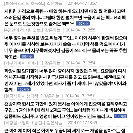
[최정금 소장의 초등집..]
같은하늘 | 2014-04-17 13:57
저렴한 가격으로 득템~~ 매일 하는게 요리지만 매일 뭘 먹을지 고민
스러운일 중의 하나... 그럴때 한번 펼쳐보면 도움이 되는 책... 요리책
은 눈으로 보는것만으로 즐거운 책!!! ^^
100자평
[4천만이 검색한 오늘..]
같은하늘 | 2014-04-17 13:55
너무 좋다는 추천을 받고 뒤늦게 구입... 아이와 하루에 한권씩 읽으며
뒷 이야기를 상상해 보는 재미가 쏠쏠~~ 마지막 책을 덮으며 아이가
너무 슬프다며 시무룩해졌지만 감동이 쓰나미로 몰려오는 꼭꼭 추천
하고픈..
100자평
[가부와 메이 이야기 -..]
같은하늘 | 2014-04-17 13:54
학창시절 암기할게 너무 많아 좋아하지 않았던 과목... 요즘들어 다시
역사공부를 시작하면서 한국사편지를 읽고 또 읽는데... 예전에도 이
런 재미난 교재가 있었다면 역사가 좀 더 재미나지 않았을까? 아이와
함께 ..
100자평
[한국사 편지 생각책 1]
같은하늘 | 2014-04-17 13:51
천방지축 한시도 가만히 있지 못하는 아이에게 집중력을 길려주려고
구입... 1권의 반넘게 해서 2권도 구입... 놀이처럼 재미나게 색칠하며
집중력도 길러주고 엉덩이 붙이고 앉아있는 시간도 늘리고...
100자평
[최정금 소장의 초등집..]
같은하늘 | 2014-04-17 13:49
큰 아이에 이어 작은 아이도 우공비의 세계로~~ 개념을 잡아주는 설