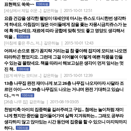
표현력도 쑥쑥~~
100자평
[세상에서 제일 쉬운 ..]
같은하늘 | 2015-10-01 12:51
요즘 건강을 생각한 웰빙이 대세인데 마시는 쥬스도 다시한번 생각하
게 하네요. 아침잠이 많은 아이들에게 잠을 좇는 자몽시금치쥬스가 눈
에 확 띄는데요. 재료에 따라 궁합에 맞춰 맛도 좋고 영양도 생각해서
먹을 ..
100자평
[아침에 좋은 주스, 저..]
같은하늘 | 2015-10-01 12:43
어려서 손으로 뭔가 꼼지락 거리는걸 참 좋아해 잡지에 모티브 나오면
따라하곤 했었지요. 그런데 그걸 이어붙여 이렇게 예쁜 작품을 만들
수 있는걸 몰랐네요. 책을 따라서 해보고싶은 생각이 먼저 앞서는 멋
진 책..
100자평
[쉽게 배우는 모티브 ..]
같은하늘 | 2015-10-01 12:39
13층 나무집 완전 재미나게 보고 26층 나무집 나오자마자 사달라 조
르던 아이~~^^ 39층 나무집도 나오는 거냐며 완전 기대하고 있습니
다...ㅋㅋ
100자평
[26층 나무 집]
같은하늘 | 2015-08-19 03:05
천방지축 아이의 집중력을 길러주려고 구입... 첨에는 놀이처럼 재미
나게 했지만 중반을 접어들어가며 살짝 지겨워하는... 그래도 공부라
생각하지 않고 앉아있는 시간 동안에 집중을 할 수 있으니 마지막까지
하다..
100자평