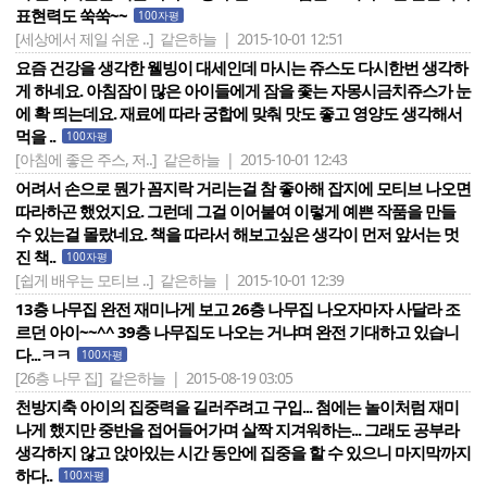
표현력도 쑥쑥~~
100자평
[세상에서 제일 쉬운 ..]
같은하늘 | 2015-10-01 12:51
요즘 건강을 생각한 웰빙이 대세인데 마시는 쥬스도 다시한번 생각하
게 하네요. 아침잠이 많은 아이들에게 잠을 좇는 자몽시금치쥬스가 눈
에 확 띄는데요. 재료에 따라 궁합에 맞춰 맛도 좋고 영양도 생각해서
먹을 ..
100자평
[아침에 좋은 주스, 저..]
같은하늘 | 2015-10-01 12:43
어려서 손으로 뭔가 꼼지락 거리는걸 참 좋아해 잡지에 모티브 나오면
따라하곤 했었지요. 그런데 그걸 이어붙여 이렇게 예쁜 작품을 만들
수 있는걸 몰랐네요. 책을 따라서 해보고싶은 생각이 먼저 앞서는 멋
진 책..
100자평
[쉽게 배우는 모티브 ..]
같은하늘 | 2015-10-01 12:39
13층 나무집 완전 재미나게 보고 26층 나무집 나오자마자 사달라 조
르던 아이~~^^ 39층 나무집도 나오는 거냐며 완전 기대하고 있습니
다...ㅋㅋ
100자평
[26층 나무 집]
같은하늘 | 2015-08-19 03:05
천방지축 아이의 집중력을 길러주려고 구입... 첨에는 놀이처럼 재미
나게 했지만 중반을 접어들어가며 살짝 지겨워하는... 그래도 공부라
생각하지 않고 앉아있는 시간 동안에 집중을 할 수 있으니 마지막까지
하다..
100자평