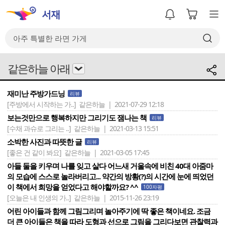
같은하늘 아래
재미난 주방가드닝
리뷰
[주방에서 시작하는 가..]
같은하늘 | 2021-07-29 12:18
보는것만으로 행복하지만 그리기도 잼나는 책
리뷰
[수채 과슈로 그리는 ..]
같은하늘 | 2021-03-13 15:51
소박한 사진과 따뜻한 글
리뷰
[좋은 건 같이 봐요]
같은하늘 | 2021-03-05 17:45
아들 둘을 키우며 나를 잊고 살다 어느새 거울속에 비친 40대 아줌마
의 모습에 스스로 놀라버리고... 약간의 방황(?)의 시간에 눈에 띄었던
이 책에서 희망을 얻었다고 해야할까요? ^^
100자평
[오늘은 내 인생의 가..]
같은하늘 | 2015-11-26 23:19
어린 아이들과 함께 그림그리며 놀아주기에 딱 좋은 책이네요. 조금
더 큰 아이들은 책을 따라 도형과 선으로 그림을 그리다보면 관찰력과