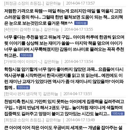
[최정금 소장의 초등집..]
같은하늘 | 2014-04-17 13:57
저렴한 가격으로 득템~~ 매일 하는게 요리지만 매일 뭘 먹을지 고민
스러운일 중의 하나... 그럴때 한번 펼쳐보면 도움이 되는 책... 요리책
은 눈으로 보는것만으로 즐거운 책!!! ^^
100자평
[4천만이 검색한 오늘..]
같은하늘 | 2014-04-17 13:55
너무 좋다는 추천을 받고 뒤늦게 구입... 아이와 하루에 한권씩 읽으며
뒷 이야기를 상상해 보는 재미가 쏠쏠~~ 마지막 책을 덮으며 아이가
너무 슬프다며 시무룩해졌지만 감동이 쓰나미로 몰려오는 꼭꼭 추천
하고픈..
100자평
[가부와 메이 이야기 -..]
같은하늘 | 2014-04-17 13:54
학창시절 암기할게 너무 많아 좋아하지 않았던 과목... 요즘들어 다시
역사공부를 시작하면서 한국사편지를 읽고 또 읽는데... 예전에도 이
런 재미난 교재가 있었다면 역사가 좀 더 재미나지 않았을까? 아이와
함께 ..
100자평
[한국사 편지 생각책 1]
같은하늘 | 2014-04-17 13:51
천방지축 한시도 가만히 있지 못하는 아이에게 집중력을 길려주려고
구입... 1권의 반넘게 해서 2권도 구입... 놀이처럼 재미나게 색칠하며
집중력도 길러주고 엉덩이 붙이고 앉아있는 시간도 늘리고...
100자평
[최정금 소장의 초등집..]
같은하늘 | 2014-04-17 13:49
큰 아이에 이어 작은 아이도 우공비의 세계로~~ 개념을 잡아주는 설