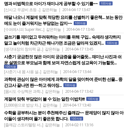
명과 비법책으로 아이가 재미나게 공부할 수 있기를~~
100자평
[신사고 우공비 초등 ..]
같은하늘 | 2014-04-17 13:47
매달 나오니 계절에 맞춰 적당한 요리를 선별하기 좋은책... 보는 동안
에도 눈이 즐거워지는 부담없는 잡지~~
100자평
[수퍼레시피 Super Rec..]
같은하늘 | 2014-04-17 13:46
글쓰기를 재미없고 두려워하는 아이를 위해 구입... 숙제라 생각하지
말고 놀이처럼 차근차근 해나가면 조금은 달라져 있겠지...
100자평
[생각대장의 창의력 글..]
같은하늘 | 2014-04-17 13:45
사춘기 궁금한것 많은 아이의 궁금증을 풀어줄듯... 재미난 사진과 쉬
운 설명으로 부모님과 함께 보며 자연스럽게 성교육이 가능할듯...
100자평
[사춘기 내 몸 사용 설..]
같은하늘 | 2014-04-17 13:44
과학에 관심이 많은 아이에게 과학의 달을 맞이하여 준비한 선물... 중
간고사 끝나면 짠~~하고 줘야징...
100자평
[몹시도 수상쩍은 과학..]
같은하늘 | 2014-04-17 13:42
계절에 맞춰 부담없이 볼 수 있는 알찬 이밥차!!!
100자평
[2,000원으로 밥상 차..]
같은하늘 | 2014-04-17 13:40
수학을 공부하시는 분이 추천해주신 즐깨감~~ 문제양이 많지 않아 아
이들이 생각하며 풀기 좋은듯 합니다.
100자평
[즐깨감 스토리텔링 서..]
같은하늘 | 2014-02-11 13:16