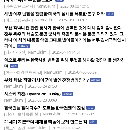
[아주 짧은 소련사]
NamGiKim | 2025-08-08 10:16
해방 이후 남한을 점령한 미국의 실체를 폭로한 연구 저작
리뷰
[미군 점령 4년사]
NamGiKim | 2025-06-03 00:02
우선 적백내전 관련 통사가 한국에 번역된 것에 대해 깊이 감사한다.
전투 위주의 서술도 분명 군사적 측면의 분석은 분명 의의가 있다. 그
러나 이 책의 내용을 액면 그대로 받아들이기에는 너무 친서구적인 시
각이 ..
100자평
[러시아 내전]
NamGiKim | 2025-04-14 14:51
앞으로 우리는 한국사회 변혁을 위해 무엇을 해야할 것인가를 생각하
며
리뷰
[한국사회와 변혁의 길]
NamGiKim | 2025-04-06 00:39
부차 학살: 정말 러시아군이 벌인 전쟁범죄인가?
페이퍼
NamGiKim | 2025-03-24 21:53
허스키 작전(Operation Husky)
페이퍼
NamGiKim | 2025-03-23 00:49
한국인들 절대다수가 모르는 한국전쟁의 진실
리뷰
[당신이 보지 못한 한..]
NamGiKim | 2025-03-19 22:09
21세기 자본주의 체제를 되돌아 보게 만드는 책
리뷰
[풍요의 조건]
NamGiKim | 2025-03-01 18:45