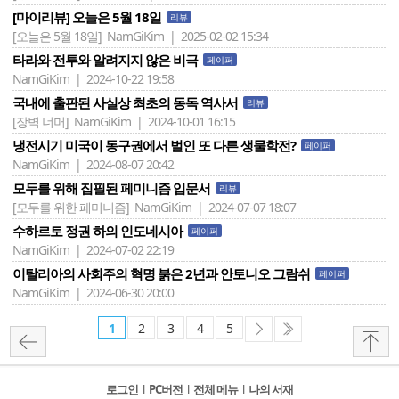
[마이리뷰] 오늘은 5월 18일
리뷰
[오늘은 5월 18일]
NamGiKim | 2025-02-02 15:34
타라와 전투와 알려지지 않은 비극
페이퍼
NamGiKim | 2024-10-22 19:58
국내에 출판된 사실상 최초의 동독 역사서
리뷰
[장벽 너머]
NamGiKim | 2024-10-01 16:15
냉전시기 미국이 동구권에서 벌인 또 다른 생물학전?
페이퍼
NamGiKim | 2024-08-07 20:42
모두를 위해 집필된 페미니즘 입문서
리뷰
[모두를 위한 페미니즘]
NamGiKim | 2024-07-07 18:07
수하르토 정권 하의 인도네시아
페이퍼
NamGiKim | 2024-07-02 22:19
이탈리아의 사회주의 혁명 붉은 2년과 안토니오 그람쉬
페이퍼
NamGiKim | 2024-06-30 20:00
1
2
3
4
5
로그인
l
PC버전
l
전체 메뉴
l
나의 서재