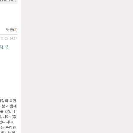
댓글(
2
)
-11-29 14:14
책 12
원정의 목전
러분과 함께
 볼 것입니
니다. (중
입니다! 저
리는 승리만
에 하느님의