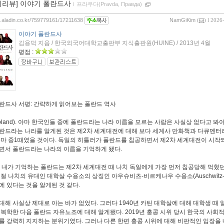
이리뷰] 이야기 폴란드사
ｌ
프라우다(Pravda, Правда)
og.aladin.co.kr/759779161/17211638
NamGiKim
(
) l 2026
이야기 폴란드사
김용덕 지음 / 한국외국어대학교출판부 지식출판원(HUINE) / 2013년 4월
평점 :
란드사 서평: 간략하게 읽어보는 폴란드 역사
oland). 아마 한국인들 중에 폴란드라는 나라 이름을 모르는 사람은 사실상 없다고 봐
란드라는 나라를 알게된 것은 제2차 세계대전에 대해 보다 세계사 만화책과 다큐멘터
아마 중1때였을 것이다. 독일의 히틀러가 폴란드를 침공하면서 제2차 세계대전이 시작
면서 폴란드라는 나라의 이름을 기억하게 됐다.
절 내가 기억하는 폴란드는 제2차 세계대전 때 나치 독일에게 가장 먼저 침공당해 먹혔
절 나치의 유대인 대학살 수용소의 상징인 아우슈비츠-비르케나우 수용소(Auschwitz-Bi
에 있다는 것을 알게된 것 같다.
대해 사실상 제대로 아는 바가 없었다. 그러다 1940년 카틴 대학살에 대해 대학생 때 
 복학한 다음 폴란드 자유노조에 대해 알게됐다. 2019년 홍콩 시위 당시 한국의 사회
를 강력히 지지하는 분위기였다. 그러나 다른 한편 홍콩 시위에 대해 비판적인 입장을 