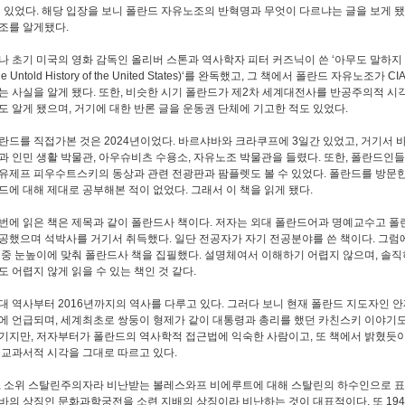
수 있었다. 해당 입장을 보니 폴란드 자유노조의 반혁명과 무엇이 다르냐는 글을 보게 됐
조를 알게됐다.
나 초기 미국의 영화 감독인 올리버 스톤과 역사학자 피터 커즈닉이 쓴 ‘아무도 말하지
 Untold History of the United States)‘를 완독했고, 그 책에서 폴란드 자유노조가 
는 사실을 알게 됐다. 또한, 비슷한 시기 폴란드가 제2차 세계대전사를 반공주의적 시
도 알게 됐으며, 거기에 대한 반론 글을 운동권 단체에 기고한 적도 있었다.
란드를 직접가본 것은 2024년이었다. 바르샤바와 크라쿠프에 3일간 있었고, 거기서 
과 인민 생활 박물관, 아우슈비츠 수용소, 자유노조 박물관을 들렸다. 또한, 폴란드인
유제프 피우수트스키의 동상과 관련 전광판과 팜플렛도 볼 수 있었다. 폴란드를 방문
드에 대해 제대로 공부해본 적이 없었다. 그래서 이 책을 읽게 됐다.
번에 읽은 책은 제목과 같이 폴란드사 책이다. 저자는 외대 폴란드어과 명예교수고 폴
공했으며 석박사를 거기서 취득했다. 일단 전공자가 자기 전공분야를 쓴 책이다. 그럼
대중 눈높이에 맞춰 폴란드사 책을 집필했다. 설명체여서 이해하기 어렵지 않으며, 솔직
도 어렵지 않게 읽을 수 있는 책인 것 같다.
대 역사부터 2016년까지의 역사를 다루고 있다. 그러다 보니 현재 폴란드 지도자인 
에 언급되며, 세계최초로 쌍둥이 형제가 같이 대통령과 총리를 했던 카친스키 이야기도
기지만, 저자부터가 폴란드의 역사학적 접근법에 익숙한 사람이고, 또 책에서 밝혔듯이
 교과서적 시각을 그대로 따르고 있다.
, 소위 스탈린주의자라 비난받는 볼레스와프 비에루트에 대해 스탈린의 하수인으로 표
바의 상징인 문화과학궁전을 소련 지배의 상징이라 비난하는 것이 대표적이다. 또 19