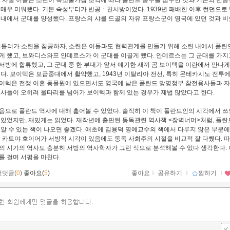
. 사실 이들은 소련이 독소불가침 조약에 따라 폴란드 동부를 접수한 것과 기존의 반공
 매우 미워했다. 기본 속성부터가 반공ㆍ친서방이었다. 1939년 패배한 이후 런던으로
 내에서 군대를 양성했다. 프랑스의 샤를 드골의 자유 프랑스군이 영국에 있던 것과 비
 히틀러가 소련을 침공하자, 소련은 이들과도 협력관계를 만들기 위해 소련 내에서 폴
게 했고, 브와디스와프 안데르스가 이 군대를 이끌게 됐다. 안데르스는 그 군대를 가지
서방에 합류했고, 그 군대 중 한 부대가 앞서 얘기한 새끼 곰 보이텍을 이란에서 만나게
이다. 보이텍은 보급중대에서 활약했고, 1943년 이탈리아 전선, 특히 몬테카시노 전투에
이텍은 전쟁 이흔 동물원에 있으면서도 영국에 남은 폴란드 망명정부 참전용사들과 
용사들이 오히려 울타리를 넘어가 보이텍과 함께 있는 경우가 제법 많았다고 한다.
음으로 폴란드 역사에 대해 훑어볼 수 있었다. 솔직히 이 책이 폴란드인의 시각에서 쓰
 있었지만, 재밌게는 읽었다. 재작년에 출판된 동독관련 역사책 <장벽너머>처럼, 폴
 알 수 있는 책이 나오면 좋겠다. 애초에 김용덕 명예교수의 책에서 다루지 않은 부분
실 카트야 호이어가 서방적 시각이 있음에도 동독 사회주의 시절을 비교적 잘 다뤘다. 
의 시기의 역사도 충분히 서방의 역사학자가 그런 식으로 분석해볼 수 있다 생각한다. 
를 걸며 서평을 마친다.
먼댓글(
0
)
좋아요(
5
)
좋아요
ｌ
공유하기
ｌ
찜하기
ｌ