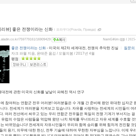
이리뷰] 좋은 전쟁이라는 신화
ｌ
프라우다(Pravda, Правда)
og.aladin.co.kr/759779161/16909429
NamGiKim
(
) l 2025
좋은 전쟁이라는 신화
- 미국의 제2차 세계대전, 전쟁의 추악한 진실
ㅣ
질문의 
자크 파월 지음, 윤태준 옮김 / 오월의봄 / 2017년 4월
평점 :
계대전에 관한 미국의 신화를 낱낱이 파헤친 역사 연구
공에 참여하는 연합군 전우 어러분! 여러분들은 수 개월 간 준비해 왔던 위대한 십자군 
습니다. 전세계가 여러분을 지켜보고 있습니다. 자유를 사랑하는 전세계의 시민들이 여
다. 여러 전선에서 싸우고 있는 우리 연합군 전우들은 독일의 전쟁 기계가 부서지는 걸
고 유럽의 수많은 사람들을 억압해 왔던 나치 체제를 무너뜨리고 자유 세계를 수호할 것입
) 대세는 바뀌었습니다! 전세계의 자유시민들이 우리와 함께 승리를 위해 힘차게 전진할 것
들의 용기, 의무에 대한 헌신, 전투 기술에 대하여 무한한 자부심을 느낍니다. 이제 우
놓고 있을 뿐입니다! 행운을 빕니다! 여러분들이 걸어야 할 위대하고 영광스런 고난 앞