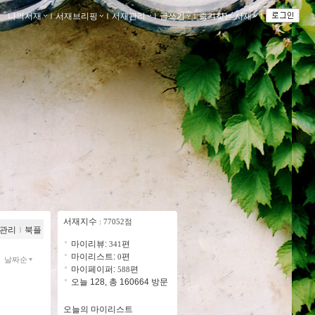
나의서재
ｌ
서재브리핑
ｌ
서재관리
ｌ
글쓰기
ｌ
즐겨찾는 서재
ｌ
서재지수
: 77052점
관리
ｌ
북플
마이리뷰:
편
341
마이리스트:
편
0
날짜순
마이페이퍼:
편
588
오늘 128, 총 160664 방문
오늘의 마이리스트