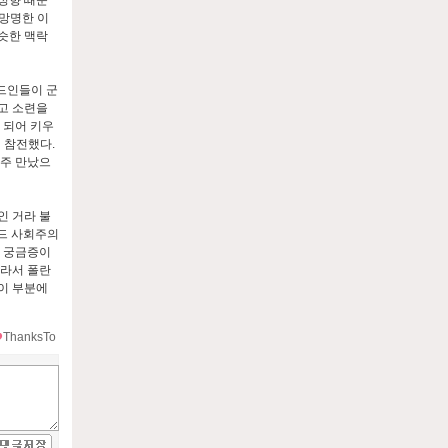
성향 때문
 망명한 이
슷한 맥락
란드인들이 군
고 소련을
 되어 키우
 참전했다.
자주 만났으
인 거라 불
란드 사회주의
에 궁금증이
따라서 폴란
이 부분에
ThanksTo