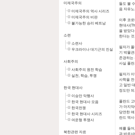
미제국주의
들도 볼 
음 자유노
미제국주의 역사 시리즈
미제국주의 비판
이후 코로
불가능한 승리 베트남
현대사(The
을 받았다
소련
한다는 것
소련사
필자가 폴
우크라이나 대기근의 진실
기 박물관
존경하는 
사회주의
사실 폴란
사회주의 원전 학습
필자가 이
실천, 학습, 투쟁
사학을 전
고 일반 
한국 현대사
정도만 되
이승만 악행사
폴란드 고
한국 현대사 모음
가 마지막
한국전쟁
당연한 얘
한국 현대사 시리즈
란드 역사
여운형 투쟁사
예를 들어
북한관련 자료
과 바르샤