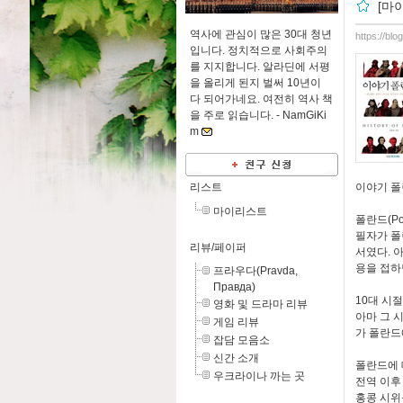
[마
역사에 관심이 많은 30대 청년
https://bl
입니다. 정치적으로 사회주의
를 지지합니다. 알라딘에 서평
을 올리게 된지 벌써 10년이
다 되어가네요. 여전히 역사 책
을 주로 읽습니다. -
NamGiKi
m
리스트
이야기 폴
마이리스트
폴란드(P
필자가 폴
리뷰/페이퍼
서였다. 
용을 접하
프라우다(Pravda,
Правда)
10대 시
영화 및 드라마 리뷰
아마 그 시
게임 리뷰
가 폴란드
잡담 모음소
신간 소개
폴란드에 
우크라이나 까는 곳
전역 이후
홍콩 시위