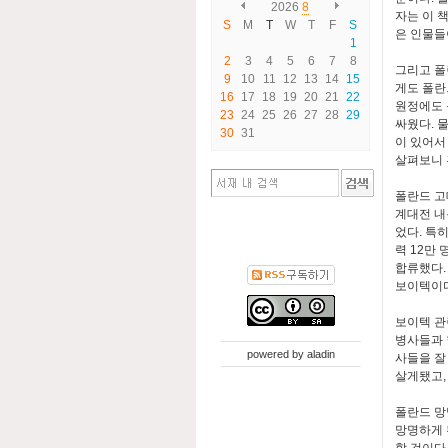
2026
8
자는 이 
S
M
T
W
T
F
S
은 인물들
1
2
3
4
5
6
7
8
그리고 폴
9
10
11
12
13
14
15
게도 폴란
16
17
18
19
20
21
22
원정에도 
23
24
25
26
27
28
29
싸웠다. 
30
31
이 있어서
살펴보니 
폴란드 고
계대전 내
었다. 특
력 12만
합류했다.
보이텍이다
보이텍 관
병사들과 
powered by
aladin
사들을 잘
살게됐고,
폴란드 망
망명하게 