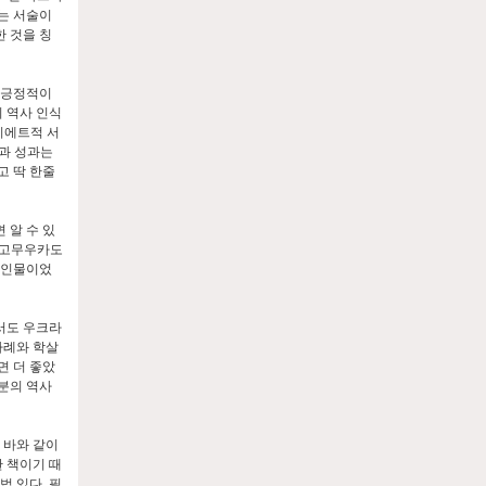
는 서술이
 것을 칭
 긍정적이
 역사 인식
비에트적 서
과 성과는
고 딱 한줄
 알 수 있
실 고무우카도
 인물이었
서도 우크라
사례와 학살
면 더 좋았
분의 역사
 바와 같이
한 책이기 때
법 있다. 필