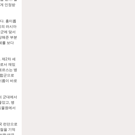
에게 인정받
다. 흥미롭
옹의 러시아
합군에 맞서
장해준 부분
례를 보다
 제2차 세
기로서 재밌
데르스는 병
연합군으로
 이름이 바로
의 군대에서
았고, 병
 동물원에서
영국 런던으로
구절을 기억