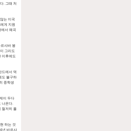
다. 그때 처
 않는 미국
CIA에게 지원
각에서 왜곡
바르샤바 봉
들이 그리도
한 이후에도
란드에서 역
에도 불구하
히 중학생
안제이 두다
 나온다.
 철저히 폴
현 하는 것
44년 바르샤