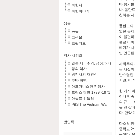
바 봉기를
북한사
나, 폴란
북한이야기
찬하는 서
생물
폴란드의 
동물
었던 유제
이 불편하
고생물
술로 이어
크립티드
얘기가 사
만 언급된
역사 시리즈
일본 제국주의, 성장과 패
사회주의 
망의 역사
는 사실이
냉전사의 재인식
반스탈린 
지만, 이
쿠바 혁명
아프가니스탄 전쟁사
한 가지 
프랑스 혁명 1789~1871
이나 민족
아돌프 히틀러
의 규모 
PBS The Vietnam War
을 것 같
다. 만약
방명록
다소 비판
중학교 2
문이다. 