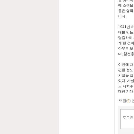
할 것이다
에 소련을
들은 영국
이다.
1941년
대를 만들
탈출하여 
게 된 것
아무튼 보
며, 참전
이번에 처
편한 점도
시절을 잘
있다. 사
드 사회주
대한 기대
댓글(
0
)