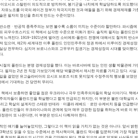
 이오시프 스탈린이 의도적으로 방치하여, 봉기군을 나치에게 학살당하도록 의도했다
드 자유노조를 미국의 레이건 정부가 적극지지한 것과 얘들을 돕기 위해 경제제재를 가한
술은 필자의 정신을 흐리게 만드는 수준이었다.
반소련ㆍ반공적 종족주의는 보면 볼수록 소름이 끼치는 수준이라 할만하다. 파시즘에
프 피우수트스키도 이 책에서 심각한 수준으로 미화가 된다. 솔직히 필자는 폴란드인의
게 느껴진다. 1919~1921년에 벌어진 소비에트-폴란드 전쟁에 대해서도 철저히 반소
져 있으며, 제2차 세계대전 이후 폴란드 인민민주주의 정권 하에서 이루어진 경제성장
실상 전무하다. 심지어 브로니스와프 고무우카 집권기는 경제성장의 시대를 맞이했다
다.
시절의 폴란드는 분명 경제성장을 했다. 이는 바르샤바에 있는 인민 생활 박물관에 가면
다. 필자는 2년 전 직접 가보았기에 해당 박물관에서 제시한 자료를 가지고 있다. 사
길을 걸었던 유고슬라비아의 요시프 브로즈 티토 못지않게 수정주의적 행보를 보였던
 책에서 기대하는 건 당연히 무리다.
이 책에서 보충하면 좋았을 점은 우크라이나 극우 민족주의자들의 학살 이야기다. 책에
주의자들이 폴란드인을 학살했다고 짧게 언급되긴 하지만, 이 부분은 볼린 대학살의 
그리고 학살의 설계자인 스테판 반데라ㆍ미콜라 레베드ㆍ로만 슈케비치 등을 언급했다
다. 폴란드인들이 우크라이나와의 관계에 있어 매우 강경한 입장을 취하는게 바로 이 부
 개정판이 또 나온다면, 이 부분은 반드시 다뤄져야 한다.
적인 얘기를 늘어놓았지만, 그렇다고 이 책이 읽을 가치가 없는 것은 아니다. 앞서 밝힌
~3학년도 읽을 수 있는 수준에서 쓴 역사책이며, 폴란드 역사를 입문하기에 가장 적절
물론 철저히 폴란드의 시각인 것을 감안해야 된다. 책을 읽으며 새로 알게된 사실들도 제