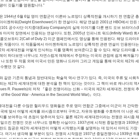
광이 깃들기를 염원합니다.”
은 1944년 6월 6일 영미 연합군이 이른바 노르망디 상륙작전을 개시하기 전 연합군 
이젠하워(Dwight Eisenhower)가 한 연설이다. 해당 연설은 2001년 HBO에서 만
제101 공수사단 이지중대(Easy Company)의 실제 이야기를 다룬 밴드 오브 브라더스(Ban
) 1화 마지막 장면에서 인용되는 연설이다. 또한, 2005년 인피니트 워드(Infinity Ward)
 콜오브듀티 2(Call of Duty 2) 미군 캠페인에서도 영상을 통해 인용된다. 해당 드라마
든 작품이다. 이 작품들에서 아이젠하워의 노르망디 상륙작전 관련 연설이 인용된다는
2차 세계대전을 어떻게 인식하는 지를 명확히 보여준다고 할 수 있다. 해당 드라마를
레이 하다보면 너무나도 자연스럽게 매체에서 주장하는 미국의 관점에 쉽게 빠져들기
절 나 또한 두 작품 외에 미국서 만든 영화나 드라마 그리고 게임을 통해 미국의 제2차
흡수했던 것 같다.
와 같은 기존의 통념과 정반대되는 학술적 역사 연구가 있다. 즉, 미국의 주류 및 사회
되는 제2차 세계대전에 대한 분석을 한 책이 있다는 것이다. 그 책이 바로 캐나다의 
ques R. Pauwels)의 저작 『좋은 전쟁이라는 신화 – 미국의 제2차 세계대전, 전쟁의
h of the Good War - America in the Second World War)』이다.
계대전을 다룬 수많은 헐리우드 영화들은 주로 영미 연합군 그중에서 미군이 저 간악한
제국에 맞서 어떻게 세계를 파시즘으로부터 구하고, 자유와 평화를 수호하며 더 나은 세
지를 보여주는 데 초점이 맞추어져 있다. 물론 제2차 세계대전이라는 전쟁은 파시즘 
 일으킨 전쟁인 것은 너무나도 명확한 사실이다. 1937년에 시작된 중일전쟁과 1939
란드 침공은 제2차 세계대전이 어떻게 시작됐는지를 설명하는 데 있어서 아마도 가장 
다. 여기서 생각해 볼 부분이 있다. 전쟁의 시작점은 1937년 중일전쟁이나 1939년 