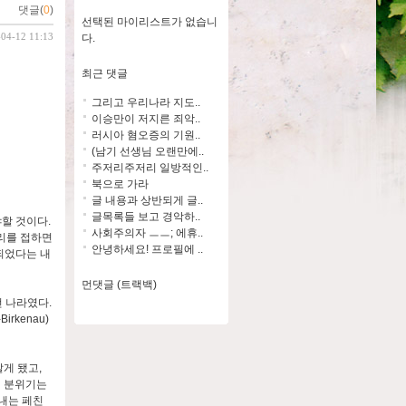
댓글(
0
)
선택된 마이리스트가 없습니
-04-12 11:13
다.
최근 댓글
그리고 우리나라 지도..
이승만이 저지른 죄악..
러시아 혐오증의 기원..
(남기 선생님 오랜만에..
주저리주저리 일방적인..
북으로 가라
글 내용과 상반되게 글..
글목록들 보고 경악하..
야할 것이다.
사회주의자 ㅡㅡ; 에휴..
리를 접하면
안녕하세요! 프로필에 ..
되었다는 내
먼댓글 (트랙백)
던 나라였다.
rkenau)
알게 됐고,
적 분위기는
내는 페친