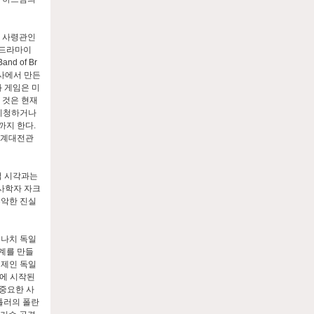
총 사령관인
든 드라마이
d of Br
 회사에서 만든
와 게임은 미
 것은 현재
 시청하거나
까지 한다.
 세계대전관
적 시각과는
역사학자 자크
 추악한 진실
 나치 독일
계를 만들
체제인 독일
년에 시작된
중요한 사
히틀러의 폴란