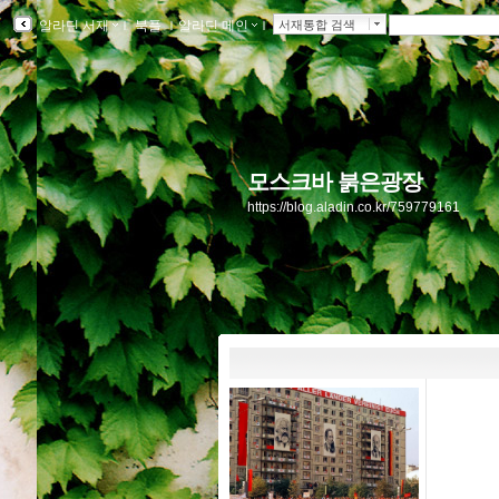
알라딘 서재
ｌ
북플
ｌ
알라딘 메인
ｌ
서재통합 검색
모스크바 붉은광장
https://blog.aladin.co.kr/759779161