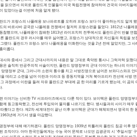
책을 읽으면서 의외로 폴란드계 인물들이 미국 독립전쟁에 참여하여 건국의 아버지들
이 있었다는걸 이번에 처음 알게 됐다.
란드가 프랑스의 나폴레옹 보나파르트를 오히려 프랑스 보다 더 좋아하는지도 알게 됐
드의 바르샤바 공국은 나폴레옹 전쟁에서 철저히 프랑스편을 들었다. 1812년 나폴레
동참했으며, 나폴레옹이 참패한 1813년 라이프치히 전투에서도 폴란드군이 반불 연
물론 폴란드의 경우 러시아를 매우 싫어했고, 프랑스가 상대적으로 자신들의 독립을 보
 그랬다. 폴란드가 프랑스 보다 나폴레옹을 미화한다는 것을 2년 전에 알았지만, 그 사
흥미롭다.
대사와 중세사 그리고 근대사까지의 내용은 말 그대로 축약된 통사니 그럭저럭 읽혔다.
용은 솔직히 반공주의적 서술이지만, 폴란드 망명정부의 군대 이야기는 하나의 이야
히 망명정부 군대, 그러니까 소련의 통수를 치고 서방진영으로 넘어온 브와디스와프 안
 명을 데리고 소련을 넘어 이란과 이라크 등 중동지역을 거쳐 북아프리카 전선에 서방 
 그 과정에서 이란을 들려 자유 폴란드군 부대에 곰 한 마리를 기르게 됐는데, 이 곰의
.
련 이야기는 신비한 TV 서프라이즈에서도 다룬 적이 있다. 보이텍은 폴란드 망명정부
함께 동고동락했고, 전선에 투입되어 물자를 나르기도 했다. 병사들과의 사이가 매우 좋
 따뤘다고 한다. 제2차 세계대전이 끝난 이후 보이텍은 군대가 해체되면서 영국의 한
 1963년에 거기서 생을 마감했다.
명정부에 대해 얘기하겠다. 폴란드 망명정부는 1939년 히틀러의 폴란드 침공 이후 
된 조직이다. 아마 한국인들에게는 수능 국어 문제로 나오던 김광균의 시 ‘추일서정‘ 