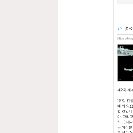
[마
https://bl
제2차 세
“유럽 진
에 와 있
할 것입니
다. 그리
략....
는 어러분
을 남겨 