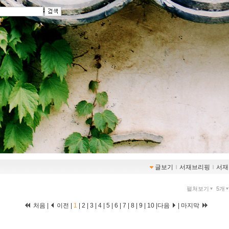
글보기
ｌ
서재브리핑
ｌ
서재
펼쳐보기
5개
처음 |
이전 |
1
|
2
|
3
|
4
|
5
|
6
|
7
|
8
|
9
|
10
|
다음
|
마지막