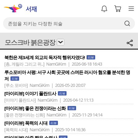
모스크바 붉은광장
북한은 제3세계 외교의 독자적 행위자였다!
리뷰
[총, 게릴라 그리고 위..]
NamGiKim | 2026-06-18 16:43
루소포비아 서평: 서구 사회 곳곳에 스며든 러시아 혐오를 분석한 명
저
리뷰
[루소 포비아]
NamGiKim | 2026-05-20 20:07
[마이리뷰] 이야기 폴란드사
리뷰
[이야기 폴란드사]
NamGiKim | 2026-04-12 11:13
[마이리뷰] 좋은 전쟁이라는 신화
리뷰
[좋은 전쟁이라는 신화]
NamGiKim | 2025-11-29 14:14
[마이리뷰] 폭력의 시대
리뷰
[폭력의 시대]
NamGiKim | 2025-10-14 16:36
[마이리뷰] 아주 짧은 소련사
리뷰