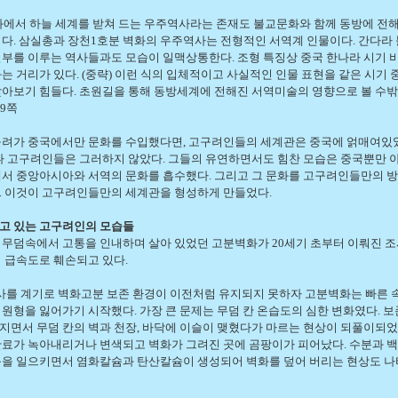
화에서 하늘 세계를 받쳐 드는 우주역사라는 존재도 불교문화와 함께 동방에 전
다. 삼실총과 장천1호분 벽화의 우주역사는 전형적인 서역계 인물이다. 간다라 
부를 이루는 역사들과도 모습이 일맥상통한다. 조형 특징상 중국 한나라 시기 
는 거리가 있다. (중략) 이런 식의 입체적이고 사실적인 인물 표현을 같은 시기 
아보기 힘들다. 초원길을 통해 동방세계에 전해진 서역미술의 영향으로 볼 수밖
79쪽
구려가 중국에서만 문화를 수입했다면, 고구려인들의 세계관은 중국에 얽매여있
나 고구려인들은 그러하지 않았다. 그들의 유연하면서도 힘찬 모습은 중국뿐만 
해서 중앙아시아와 서역의 문화를 흡수했다. 그리고 그 문화를 고구려인들만의 
. 이것이 고구려인들만의 세계관을 형성하게 만들었다.
지고 있는 고구려인의 모습들
 무덤속에서 고통을 인내하며 살아 있었던 고분벽화가 20세기 초부터 이뤄진 조
 급속도로 훼손되고 있다.
사를 계기로 벽화고분 보존 환경이 이전처럼 유지되지 못하자 고분벽화는 빠른 
원형을 잃어가기 시작했다. 가장 큰 문제는 무덤 칸 온습도의 심한 변화였다. 보
면서 무덤 칸의 벽과 천장, 바닥에 이슬이 맺혔다가 마르는 현상이 되풀이되었다
료가 녹아내리거나 변색되고 벽화가 그려진 곳에 곰팡이가 피어났다. 수분과 백
응을 일으키면서 염화칼슘과 탄산칼슘이 생성되어 벽화를 덮어 버리는 현상도 