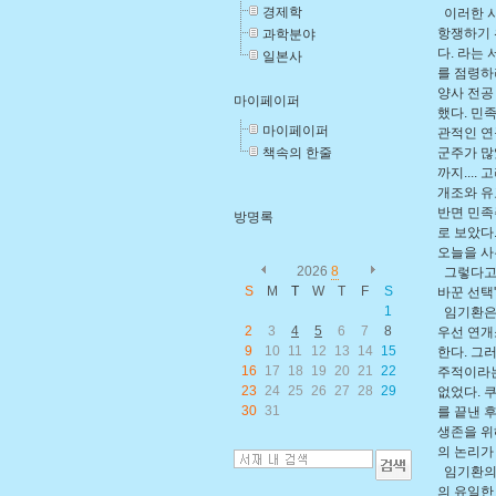
경제학
이러한 시
항쟁하기 
과학분야
다. 라는
일본사
를 점령하
양사 전공
마이페이퍼
했다. 민
마이페이퍼
관적인 연
책속의 한줄
군주가 많
까지...
개조와 유
반면 민족
방명록
로 보았다
오늘을 사
2026
8
그렇다고 
S
M
T
W
T
F
S
바꾼 선택
1
임기환은 
2
3
4
5
6
7
8
우선 연개
9
10
11
12
13
14
15
한다. 그
16
17
18
19
20
21
22
주적이라는
23
24
25
26
27
28
29
없었다. 
30
31
를 끝낸 
생존을 위
의 논리가
임기환의 
의 유일한