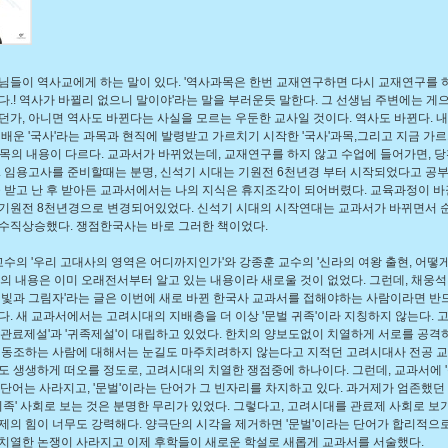
님들이 역사교에게 하는 말이 있다. '역사과목은 한번 교재연구하면 다시 교재연구를 
다.! 역사가 바뀔리 없으니 말이야'라는 말을 부러운듯 말한다. 그 선생님 주변에는 게
던가, 아니면 역사도 바뀐다는 사실을 모르는 우둔한 교사일 것이다. 역사도 바뀐다. 
 배운 '국사'라는 과목과 현직에 발령받고 가르치기 시작한 '국사'과목,그리고 지금 가
과목의 내용이 다르다. 교과서가 바뀌었는데, 교재연구를 하지 않고 수업에 들어가면, 
. 임용고사를 준비할때는 분명, 신석기 시대는 기원전 6천년경 부터 시작되었다고 공부
을 받고 난 후 받아든 교과서에서는 나의 지식은 휴지조각이 되어버렸다. 교육과정이 바
기원전 8천년경으로 변경되어있었다. 신석기 시대의 시작연대는
교과서가 바뀌면서
수직상승했다. 쟁점한국사는 바로 그러한 책이었다.
수의 '우리 고대사의 영역은 어디까지인가'와 강종훈 교수의 '신라의 여왕 출현, 어떻
글의 내용은 이미 오래전서부터 알고 있는 내용이라 새로울 것이 없었다. 그런데, 채웅석
 빛과 그림자'라는 글은 이번에 새로 바뀐 한국사 교과서를 접해야하는 사람이라면 반
다. 새 교과서에서는 고려시대의 지배층을 더 이상 '문벌 귀족'이라 지칭하지 않는다. 
'관료제설'과 '귀족제설'이 대립하고 있었다. 한치의 양보도없이 치열하게 서로를 공격
 동조하는 사람에 대해서는 눈길도 마주치려하지 않는다고 지적던 고려시대사 전공 
도 생생하게 떠오를 정도로, 고려시대의 치열한 쟁점중에 하나이다. 그런데, 교과서에 
 단어는 사라지고, '문벌'이라는 단어가 그 빈자리를 차지하고 있다. 과거제가 엄존했
 귀족' 사회로 보는 것은 분명한 무리가 있었다. 그렇다고, 고려시대를 관료제 사회로 보
제의 힘이 너무도 강력해다. 양극단의 시각을 제거하면 '문벌'이라는 단어가 합리적으
치열한 논쟁이 사라지고 이제 후학들이 새로운 학설로 새롭게 교과서를 서술했다.