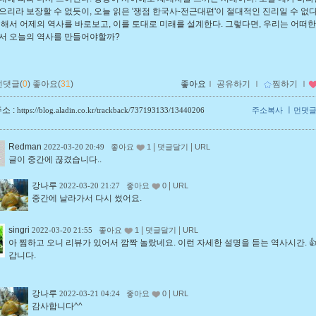
으리라 보장할 수 없듯이, 오늘 읽은 '쟁점 한국사-전근대편'이 절대적인 진리일 수 없다
위해서 어제의 역사를 바로보고, 이를 토대로 미래를 설계한다. 그렇다면, 우리는 어떠한
서 오늘의 역사를 만들어야할까?
먼댓글(
0
)
좋아요(
31
)
좋아요
ｌ
공유하기
ｌ
찜하기
ｌ
소 :
ㅣ
https://blog.aladin.co.kr/trackback/737193133/13440206
주소복사
먼댓
Redman
|
|
2022-03-20 20:49
좋아요
1
댓글달기
URL
글이 중간에 끊겼습니다..
강나루
|
2022-03-20 21:27
좋아요
0
URL
중간에 날라가서 다시 썼어요.
singri
|
|
2022-03-20 21:55
좋아요
1
댓글달기
URL
아 찜하고 오니 리뷰가 있어서 깜짝 놀랐네요. 이런 자세한 설명을 듣는 역사시간. 👍
갑니다.
강나루
|
2022-03-21 04:24
좋아요
0
URL
감사합니다^^