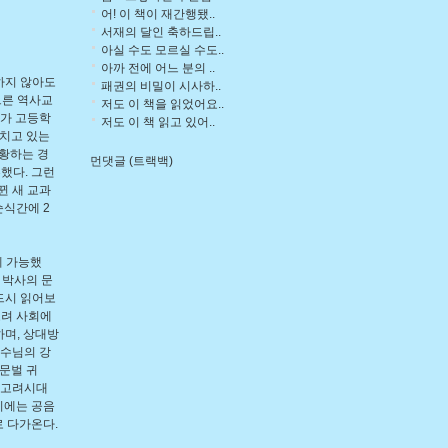
어! 이 책이 재간행됐..
서재의 달인 축하드립..
아실 수도 모르실 수도..
아까 전에 어느 분의 ..
하지 않아도
패권의 비밀이 시사하..
으른 역사교
저도 이 책을 읽었어요..
내가 고등학
저도 이 책 읽고 있어..
르치고 있는
당황하는 경
먼댓글 (트랙백)
했다. 그런
뀐 새 교과
순식간에 2
게 가능했
 박사의 문
드시 읽어보
고려 사회에
하며, 상대방
교수님의 강
'문벌 귀
던 고려시대
기에는 공음
로 다가온다.