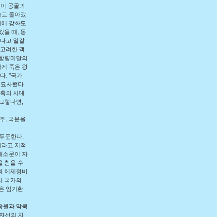
권이 몽골과
쓸고 돌아갔
기에 강화도
을 때, 동
하다고 일갈
 고려한 객
 함량미달의
게 죽은 왕
. "국가
 묘사했다.
암흑의 시대
그렇다면,
추, 국운을
두둔한다.
이라고 지적
개소문이 자
 참을 수
의 체제정비
서 국가의
은 임기환
중원과 막북
 자신의 치