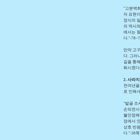
"고분벽
자 표현이
장식의 일
의 역사와
에서는 찾
다."-78~
만약 고
다. 그러
길을 통
화시켰다
2. 사라
천여년을
로 인해서
"발굴 조
손되면서 
불안정해지
정에서 안
상호 반
다."-38쪽