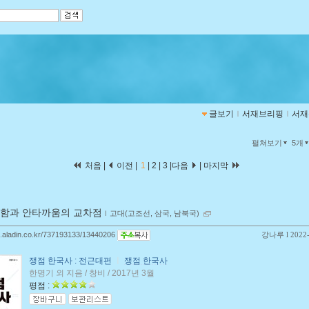
글보기
ｌ
서재브리핑
ｌ
서재
펼쳐보기
5개
처음 |
이전 |
1
|
2
|
3
|
다음
|
마지막
함과 안타까움의 교차점
ｌ
고대(고조선, 삼국, 남북국)
og.aladin.co.kr/737193133/13440206
강나루
l 2022
쟁점 한국사 : 전근대편
ㅣ
쟁점 한국사
한명기 외 지음 / 창비 / 2017년 3월
평점 :