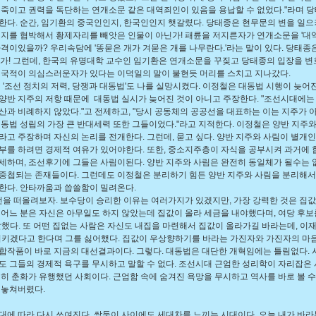
 죽이고 권력을 독단하는 연개소문 같은 대역죄인이 있음을 용납할 수 없었다."라며 
한다. 순간, 임기환의 중국인인지, 한국인인지 햇갈렸다. 당태종은 현무문의 변을 일으
버지를 협박해서 황제자리를 빼앗은 인물이 아닌가! 패륜을 저지른자가 연개소문을 '대
자격이있을까? 우리속담에 '똥묻은 개가 겨묻은 개를 나무란다.'라는 말이 있다. 당태종은
닌가! 그런데, 한국의 유명대학 교수인 임기환은 연개소문을 꾸짖고 당태종의 입장을 변
 국적이 의심스러운자가 있다는 이덕일의 말이 불현듯 머리를 스치고 지나갔다.
'조선 정치의 저력, 당쟁과 대동법'도 나를 실망시켰다. 이정철은 대동법 시행이 늦어
양반 지주의 저항 때문에 대동법 실시가 늦어진 것이 아니고 주장한다. "조선시대에는
산과 비례하지 않았다."고 전제하고, "당시 공동체의 공공선을 대표하는 이는 지주가 
대동법 성립의 가장 큰 반대세력 또한 그들이었다."라고 지적한다. 이정철은 양반 지주와
라고 주장하며 자신의 논리를 전개한다. 그런데, 묻고 싶다. 양반 지주와 사림이 별개
부를 하려면 경제적 여유가 있어야한다. 또한, 중소지주층이 자식을 공부시켜 과거에
세하며, 조선후기에 그들은 사림이된다. 양반 지주와 사림은 완전히 동일체가 될수는 없
중첩되는 존재들이다. 그런데도 이정철은 분리하기 힘든 양반 지주와 사림을 분리해서
한다. 안타까움과 씁쓸함이 밀려온다.
을 떠올려보자. 보수당이 승리한 이유는 여러가지가 있겠지만, 가장 강력한 것은 집
 어느 분은 자신은 아무일도 하지 않았는데 집값이 올라 세금을 내야했다며, 여당 후보
말했다. 또 어떤 집없는 사람은 자신도 내집을 마련해서 집값이 올라가길 바라는데, 이재
시키겠다고 한다며 그를 싫어했다. 집값이 우상향하기를 바라는 가진자와 가진자의 마음
합작품이 바로 지금의 대선결과이다. 그렇다. 대동법은 대단한 개혁임에는 틀림없다. 
도 그들의 경제적 욕구를 무시하고 말할 수 없다. 조선시대 근엄한 성리학이 자리잡은 
연히 춘화가 유행했던 사회이다. 근엄함 속에 숨겨진 욕망을 무시하고 역사를 바로 볼 수
 놓쳐버렸다.
대에 따라 다시 쓰여진다. 쌍둥이 사이에도 세대차를 느끼는 시대이다. 오늘 내가 바라