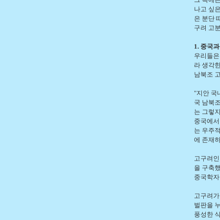
나고 싶은
은 분단 
구려 고분
1. 중국과
우리들은
라 생각한
남북조 고
"지안 국
국 남북
는 그렇지
중국에서
는 우주
에 존재하
고구려인
을 구축했
중국학자
고구려가
벌판을 
풍성한 