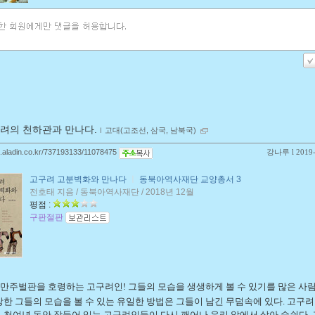
려의 천하관과 만나다.
ｌ
고대(고조선, 삼국, 남북국)
og.aladin.co.kr/737193133/11078475
강나루
l 2019
고구려 고분벽화와 만나다
ㅣ
동북아역사재단 교양총서 3
전호태 지음 / 동북아역사재단 / 2018년 12월
평점 :
구판절판
 만주벌판을 호령하는 고구려인! 그들의 모습을 생생하게 볼 수 있기를 많은 사
장한 그들의 모습을 볼 수 있는 유일한 방법은 그들이 남긴 무덤속에 있다. 고구려
 천여년 동안 잠들어 있는 고구려인들이 다시 깨어나 우리 앞에서 살아 숨쉰다. 