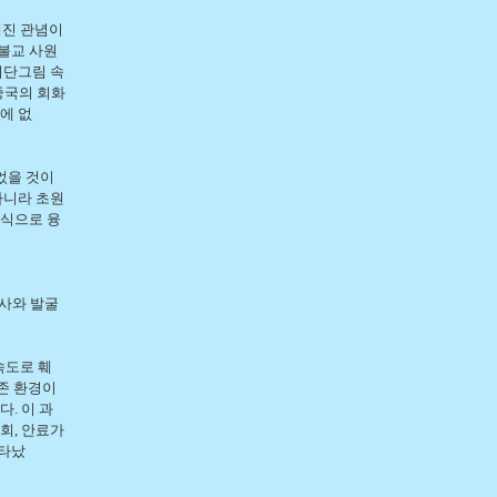
해진 관념이
불교 사원
비단그림 속
중국의 회화
에 없
었을 것이
아니라 초원
방식으로 융
사와 발굴
속도로 훼
존 환경이
. 이 과
회, 안료가
나타났