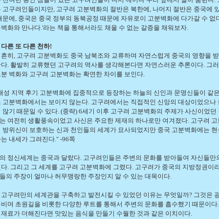
 고구려인들이지만, 고구려 고분벽화의 절반은 북한에, 나머지 절반은 중국에 있
때문에, 중국은 중국 정부의 동북공정 때문에 자유로이 고분벽화에 다가갈 수 없다.
벽화와 만나다.'라는 책을 통해서라도 채울 수 없는 갈증을 채워보자.
 다른 또 다른 천하!
 흔히, 고구려 고분벽화도 중국 남북조와 교류하며 자연스럽게 중국의 영향을 
다. 활발히 교류했던 고구려의 역사를 생각해본다면 자연스러운 추론이다. 그러
분 벽화와 고구려 고분벽화는 확연한 차이를 보인다.
내성 지역 후기 고분벽화에 집중적으로 등장하는 하늘의 신인과 문명신들이 같은
조 고분벽화에서는 보이지 않는다. 고구려에서는 직접적인 신앙의 대상이었으나
 않기 때문일 수 있다. (중략) 6세기 이후 고구려 고분벽화의 주제가 사신이었던
는 여전히 생활풍속이었고 사신은 주요한 제재의 하나로만 여겨졌다. 고구려 
적 방위신이 보호하는 신과 천인들의 세계가 묘사되었지만 중국 고분벽화에는 현
는 내세가 그려진다." -96쪽
의 정신세계는 중국과 달랐다. 고구려인들은 주변의 문화를 받아들여 자신들만
다. 그리고 그 세계를 고구려 고분벽화에 그렸다. 고구려가 중국의 지방정권이
들의 주장이 얼마나 허무맹랑한 주장인지 알 수 있는 대목이다.
 고구려만의 세계관을 구축하고 발전시킬 수 있었던 이유는 무엇일까? 그것은 
누비며 초원길을 비롯한 다양한 루트를 통해서 주변의 문화를 흡수했기 때문이다
식재료가 더해진다면 맛있는 음식을 만들기 수월한 것과 같은 이치이다.