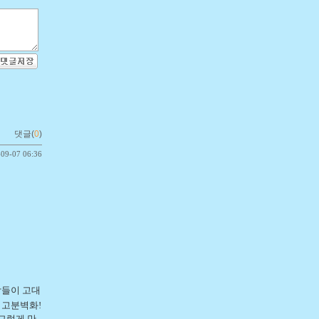
댓글(
0
)
-09-07 06:36
람들이 고대
 고분벽화!
그렇게 만