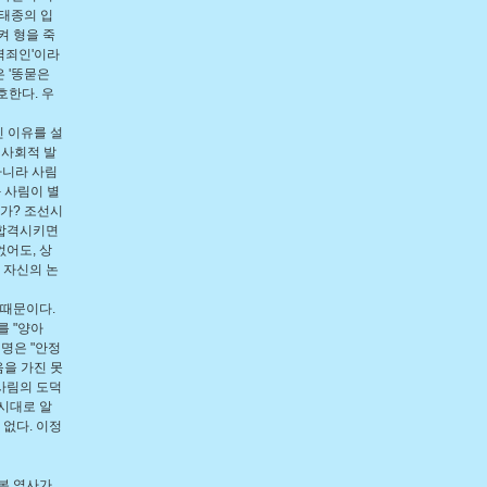
당태종의 입
켜 형을 죽
역죄인'이라
 '똥묻은
호한다. 우
진 이유를 설
 사회적 발
아니라 사림
 사림이 별
인가? 조선시
 합격시키면
어도, 상
 자신의 논
값때문이다.
를 "양아
명은 "안정
을 가진 못
사림의 도덕
시대로 알
 없다. 이정
본 역사가