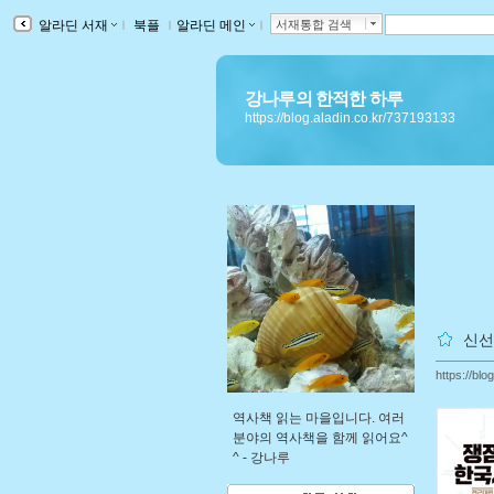
알라딘 서재
ｌ
북플
ｌ
알라딘 메인
ｌ
서재통합 검색
강나루의 한적한 하루
https://blog.aladin.co.kr/737193133
신선
https://bl
역사책 읽는 마을입니다. 여러
분야의 역사책을 함께 읽어요^
^ -
강나루