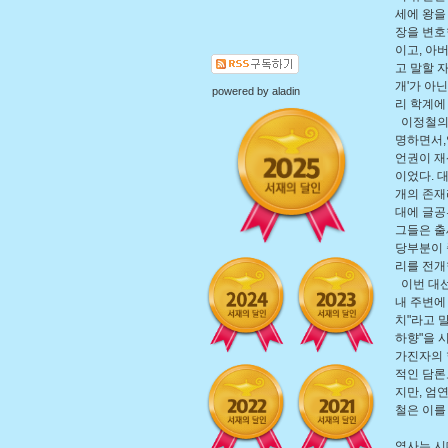
세에 왕을
장을 변호
이고, 아
고 말할 
개'가 아
powered by
aladin
리 학계에
이정철의 
명하면서,
언권이 재
이었다. 
개의 존재
대에 글공
그들은 출
당부분이 
리를 전개
이번 대선
내 주변에
치"라고 
하향"을 
가진자의 
적인 담론
지만, 엄
철은 이를
역사는 시