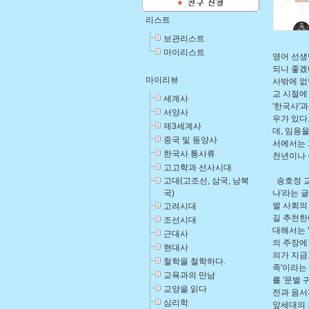
리스트
보관리스트
마이리스트
영어 선생
되니 좋겠
마이리뷰
사밖에 없
교 시절에
세계사
'한국사'
서양사
우가 있다
제3세계사
데, 임용
중국 및 동양사
서에서는 
한국사 통사류
천년이나 
고고학과 선사시대
고대(고조선, 삼국, 남북
송호정 교
국)
나'라는 
벌 사회의
고려시대
길 추천한
조선시대
대해서는 
근대사
의 주장에
현대사
의가 지금
철학을 철학하다.
족'이라는
교육과의 만남
를 '문벌
교양을 읽다
전과 음서
심리학
앞세대의 