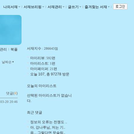
나의서재
ｌ
서재브리핑
ｌ
서재관리
ｌ
글쓰기
ｌ
즐겨찾는 서재
ｌ
서재지수
: 286643점
관리
ｌ
북플
마이리뷰:
편
592
날짜순
마이리스트:
편
1
마이페이퍼:
편
21
오늘 107, 총 97278 방문
오늘의 마이리스트
댓글(
4
)
선택된 마이리스트가 없습니
다.
-03-20 20:46
최근 댓글
정보의 오류는 전쟁도 ..
아, 강나루님, 저는 기..
음... 그렇다면 무슬림..