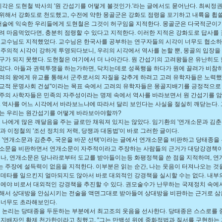
각은 도현철 박사의 '원 간섭기를 어떻게 볼것인가.'라는 글에서도 묻어난다. 최씨정
위해서 강화도로 천도했고, 수전에 약한 몽골군은 강화도 점령을 포기하고 내륙을 휩
 서술에 익숙한 우리들에게 도현철은 그것이 허구임을 지적한다. 몽골군은 다국적군이
려 마음먹었다면, 충분히 점령할 수 있다고 지적한다. 이러한 지적은 강화도로 답사를 갔
 교수님도 지적했었다. 교수님은 한국사를 공부하는 연구자들의 시각이 너무도 협소
족주의적 시각이 강하게 투영되다보니, 우리의 시각에서 역사를 논할 뿐, 몽골의 입장을
구가 되지 못했다. 도현철은 여기에서 더 나아간다. 원 간섭기의 고려왕들은 유난히도
았다. 아들과 권력투쟁을 하는가하면, 닥치는데로 성폭행을 하다가 원에 끌려가 비참하
. 고려의 왕에게 유교를 통해서 군주로서의 자질을 갖추게 하려고 고려 유학자들은 노력했다
교적 문명사회 건설"이라는 목표 속에서 고려의 유학자들은 몽골지배기를 긍정적으로
주의 사학자들은 민족의 자주성이라는 명제 속에서 역사를 바라보면서 원 간섭기를 
. 역사를 어느 시각에서 바라보느냐에 따라서 달리 보인다는 사실을 절실히 깨닫는다. 
는 우리는 원간섭기를 어떻게 바라보아야할까?
나에게 많은 깨달음을 주는 글로만 채워져 있지는 않았다. 임기환의 '연개소문과 김춘
'과 이정철의 '조선 정치의 저력, 당쟁과 대동법'이 바로 그러한 글이다.
'연개소문과 김춘추, 국운을 바꾼 선택'이라는 글에서 연개소문을 비판하고 당태종을 
소문을 비판하면서 연개소문이 자주적이라고 주장하는 사람들의 근거가 대당강경책
러나, 연개소문은 당나라로부터 도교를 받아들이는등 화평정책을 쓴 점을 지적하며, 연
 주장에 설득력이 없음을 지적한다. 이부분은 읽는 순간, 나는 웃음이 터져나오는 것을
쿠데타를 일으킨지 얼마되지도 않아서 바로 대외적인 강경책을 실시할 수는 없다. 내부
후에야 비로서 대외적인 강경책을 추진할 수 있다. 권모술수가 난무하는 국제정치 속에
해서 상대방을 안심시키는 전술을 액면그대로 받아들여 상대방을 비판하는 근거로 삼
 너무도 초라해보인다.
논리는 당태종을 두둔하는 부분에서 최고조의 웃음을 선사한다. 당태종은 스스로를 
 지배자인 황제 천가한이라고 칭했고, "그는 만백성 위에 중화적법과 질서를 구현하는