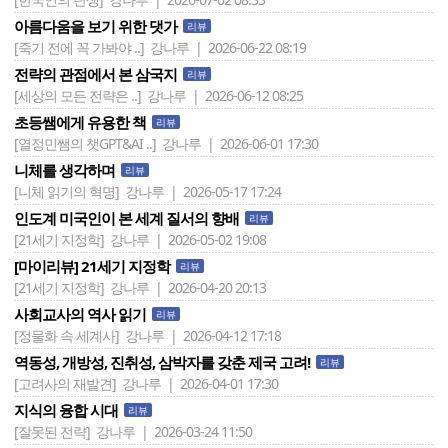
아름다움을 보기 위한 댓가
리뷰
[죽기 전에 꼭 가봐야 ..]
강나루 | 2026-06-22 08:19
전략의 관점에서 본 삼국지
리뷰
[세상의 모든 전략은 ..]
강나루 | 2026-06-12 08:25
초등쌤에게 유용한 책
리뷰
[열정민쌤의 챗GPT&AI ..]
강나루 | 2026-06-01 17:30
니체를 생각하며
리뷰
[니체 읽기의 혁명]
강나루 | 2026-05-17 17:24
인도계 미국인이 본 세계 질서의 향배
리뷰
[21세기 지정학]
강나루 | 2026-05-02 19:08
[마이리뷰] 21세기 지정학
리뷰
[21세기 지정학]
강나루 | 2026-04-20 20:13
사회교사의 역사 읽기
리뷰
[정물화 속 세계사]
강나루 | 2026-04-12 17:18
역동성, 개방성, 진취성, 삼박자를 갖춘 제국 고려!
리뷰
[고려사의 재발견]
강나루 | 2026-04-01 17:30
지식의 융합 시대
리뷰
[잘못된 전략]
강나루 | 2026-03-24 11:50