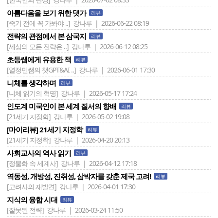
아름다움을 보기 위한 댓가
리뷰
[죽기 전에 꼭 가봐야 ..]
강나루 | 2026-06-22 08:19
전략의 관점에서 본 삼국지
리뷰
[세상의 모든 전략은 ..]
강나루 | 2026-06-12 08:25
초등쌤에게 유용한 책
리뷰
[열정민쌤의 챗GPT&AI ..]
강나루 | 2026-06-01 17:30
니체를 생각하며
리뷰
[니체 읽기의 혁명]
강나루 | 2026-05-17 17:24
인도계 미국인이 본 세계 질서의 향배
리뷰
[21세기 지정학]
강나루 | 2026-05-02 19:08
[마이리뷰] 21세기 지정학
리뷰
[21세기 지정학]
강나루 | 2026-04-20 20:13
사회교사의 역사 읽기
리뷰
[정물화 속 세계사]
강나루 | 2026-04-12 17:18
역동성, 개방성, 진취성, 삼박자를 갖춘 제국 고려!
리뷰
[고려사의 재발견]
강나루 | 2026-04-01 17:30
지식의 융합 시대
리뷰
[잘못된 전략]
강나루 | 2026-03-24 11:50