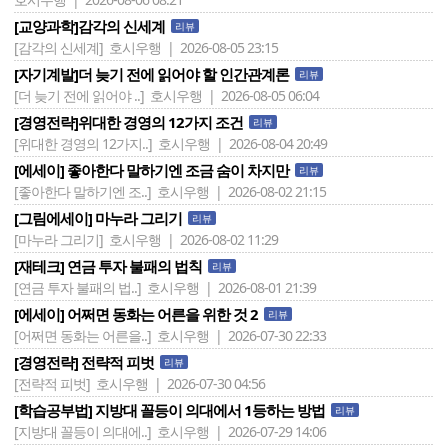
[교양과학]감각의 신세계
리뷰
[감각의 신세계]
호시우행 | 2026-08-05 23:15
[자기계발]더 늦기 전에 읽어야 할 인간관계론
리뷰
[더 늦기 전에 읽어야 ..]
호시우행 | 2026-08-05 06:04
[경영전략]위대한 경영의 12가지 조건
리뷰
[위대한 경영의 12가지..]
호시우행 | 2026-08-04 20:49
[에세이] 좋아한다 말하기엔 조금 숨이 차지만
리뷰
[좋아한다 말하기엔 조..]
호시우행 | 2026-08-02 21:15
[그림에세이] 마누라 그리기
리뷰
[마누라 그리기]
호시우행 | 2026-08-02 11:29
[재테크] 연금 투자 불패의 법칙
리뷰
[연금 투자 불패의 법..]
호시우행 | 2026-08-01 21:39
[에세이] 어쩌면 동화는 어른을 위한 것 2
리뷰
[어쩌면 동화는 어른을..]
호시우행 | 2026-07-30 22:33
[경영전략] 전략적 피벗
리뷰
[전략적 피벗]
호시우행 | 2026-07-30 04:56
[학습공부법] 지방대 꼴등이 의대에서 1등하는 방법
리뷰
[지방대 꼴등이 의대에..]
호시우행 | 2026-07-29 14:06