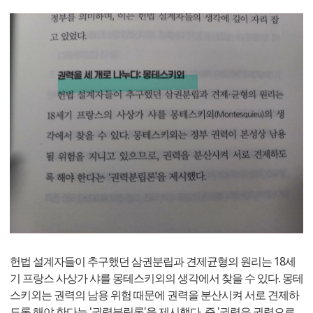
헌법 설계자들이 추구했던 삼권분립과 견제균형의 원리는 18세
기 프랑스 사상가 샤를 몽테스키외의 생각에서 찾을 수 있다. 몽테
스키외는 권력의 남용 위험 때문에 권력을 분산시켜 서로 견제하
도록 해야 한다는 '권력분립론'을 제시했다. 즉 '권력은 권력으로