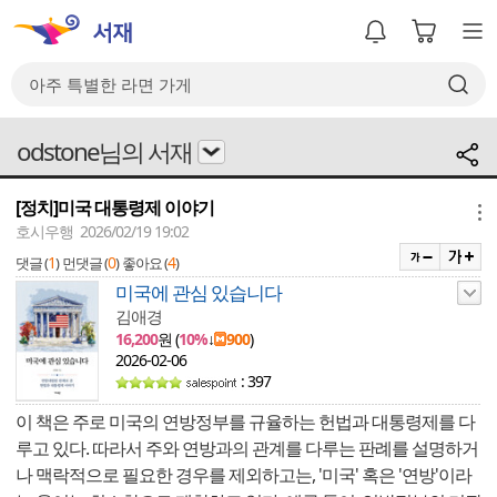
odstone님의 서재
[정치]미국 대통령제 이야기
메뉴
호시우행 2026/02/19 19:02
1
0
4
댓글 (
)
먼댓글 (
)
좋아요 (
)
미국에 관심 있습니다
김애경
16,200
원 (
10%
↓
900
)
2026-02-06
: 397
이 책은 주로 미국의 연방정부를 규율하는 헌법과 대통령제를 다
루고 있다. 따라서 주와 연방과의 관계를 다루는 판례를 설명하거
나 맥락적으로 필요한 경우를 제외하고는, '미국' 혹은 '연방'이라