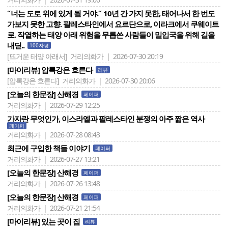
˝너는 도로 위에 있게 될 거야.˝ 10년 간 가지 못한, 태어나서 한 번도
가보지 못한 고향. 팔레스타인에서 요르단으로, 이라크에서 쿠웨이트
로. 작열하는 태양 아래 위험을 무릅쓴 사람들이 밀입국을 위해 길을
내딛..
100자평
[뜨거운 태양 아래서]
거리의화가 | 2026-07-30 20:19
[마이리뷰] 압록강은 흐른다
리뷰
[압록강은 흐른다]
거리의화가 | 2026-07-30 20:06
[오늘의 한문장] 산해경
페이퍼
거리의화가 | 2026-07-29 12:25
가자란 무엇인가, 이스라엘과 팔레스타인 분쟁의 아주 짧은 역사
페이퍼
거리의화가 | 2026-07-28 08:43
최근에 구입한 책들 이야기
페이퍼
거리의화가 | 2026-07-27 13:21
[오늘의 한문장] 산해경
페이퍼
거리의화가 | 2026-07-26 13:48
[오늘의 한문장] 산해경
페이퍼
거리의화가 | 2026-07-21 21:54
[마이리뷰] 있는 곳이 집
리뷰