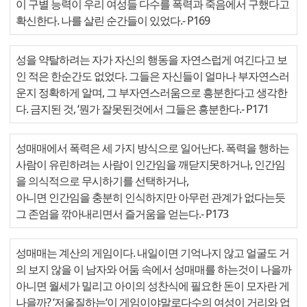
이 구별 능력이 우리 여성들 다수를 폭력과 죽음에서 구했다고
확신한다. 나를 살린 순간들이 있었다.
- P169
성을 약탈하려는 자가 자신의 행동을 자연스럽게 여긴다고 보
인 적은 한순간도 없었다. 그들은 자신들이 얼마나 부자연스러
운지 정확하게 알며, 그 부자연스러움으로 흥분한다고 생각한
다. 금지된 것, ‘뭔가 잘못된것에서 그들은 흥분한다.
- P171
성매매에서 폭력은 세 가지 방식으로 일어난다. 폭력을 행하는
사람이 유린하려는 사람이 인간임을 깨닫지못하거나, 인간임
을 의식적으로 무시하기를 선택하거나,
아니면 인간임을 충분히 인식하지만 아무런 관계가 없다는듯
그 존엄을 깎아내리면서 즐거움을 얻는다.
- P173
성매매는 계산의 게임이다. 내일이면 기억나지 않고 얼굴도 거
의 보지 않을 이 남자와 어둠 속에서 성매매를 하는것이 나을까
아니면 월세가 밀리고 아이의 성찬식에 필요한 돈이 모자란 게
나을까? ‘저울질하는‘이 게임이야말로다수의 여성이 거리와 업