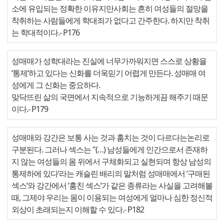
소에 유입되는 정확한 이유지만사회는 흔히 여성들의 절망을
착취하는 사람들에게 학대죄가 없다고 간주한다. 하지만 착취
는 학대적이다.
- P176
성매매가 성학대라는 진실에 너무가까워지면 스스로 상황을
‘통제‘하고 있다는 신화를 더욱믿기 어렵게 만든다. 성매매 여
성에게 그 신화는 중요하다.
맞닥뜨린 삶의 국면에서 지속적으로 기능하게끔 해주기 때문
이다.
- P179
성매매와 강간은 보통 사는 것과 훔치는 것이 다르다는논리로
구분된다. 그러나 섹스는 "(…) 남성들에게 인간으로서 존재하
지 않는 여성들의 몸 위에서 구체화되고 실현되며 항상 남성의
통제하에 있다‘라는 캐슬린 배리의 말처럼 성매매에서 ‘구매된
섹스‘와 강간에서 ‘훔친 섹스‘가 같은 종류라는 사실을 고려해볼
때, 그제야 우리는 몸이 이용되는 여성에게 얼마나 심한 정신적
외상이 초래되는지 이해할 수 있다.
- P182