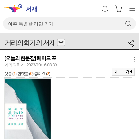
거리의화가의 서재
[오늘의 한문장] 페이드 포
메뉴
거리의화가 2023/10/16 08:39
1
0
2
댓글 (
)
먼댓글 (
)
좋아요 (
)