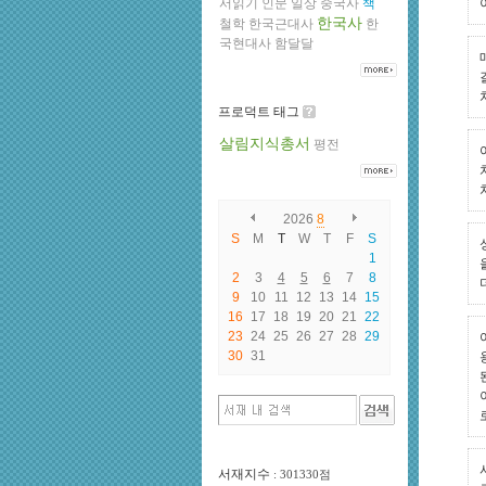
서읽기
인문
일상
중국사
책
한국사
철학
한국근대사
한
국현대사
함달달
프로덕트 태그
살림지식총서
평전
2026
8
S
M
T
W
T
F
S
1
2
3
4
5
6
7
8
9
10
11
12
13
14
15
16
17
18
19
20
21
22
23
24
25
26
27
28
29
30
31
서재지수
: 301330점