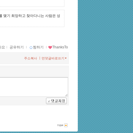
를 맺기 희망하고 찾아다니는 사람은 성
아요
ｌ
공유하기
ｌ
찜하기
ｌ
ThanksTo
ㅣ
주소복사
먼댓글바로쓰기