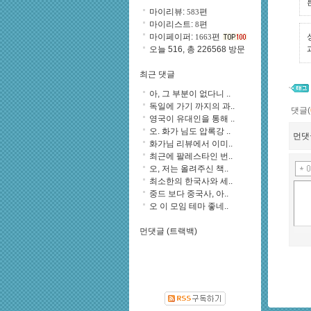
마이리뷰:
편
583
마이리스트:
편
8
마이페이퍼:
편
1663
오늘 516, 총 226568 방문
최근 댓글
아, 그 부분이 없다니 ..
독일에 가기 까지의 과..
댓글(
영국이 유대인을 통해 ..
오. 화가 님도 압록강 ..
먼댓
화가님 리뷰에서 이미..
최근에 팔레스타인 번..
오, 저는 올려주신 책..
최소한의 한국사와 세..
중드 보다 중국사, 아..
오 이 모임 테마 좋네..
먼댓글 (트랙백)