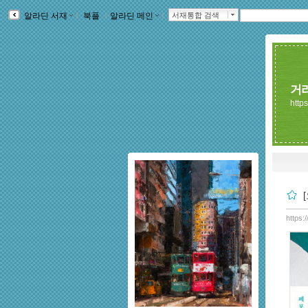
알라딘 서재
ｌ
북플
ｌ
알라딘 메인
ｌ
서재통합 검색
거
https
https: