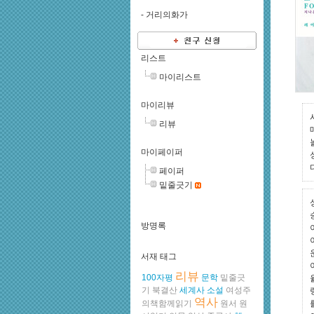
-
거리의화가
리스트
마이리스트
마이리뷰
리뷰
마이페이퍼
페이퍼
밑줄긋기
방명록
서재 태그
리뷰
100자평
문학
밑줄긋
기
북결산
세계사
소설
여성주
역사
의책함께읽기
원서
원