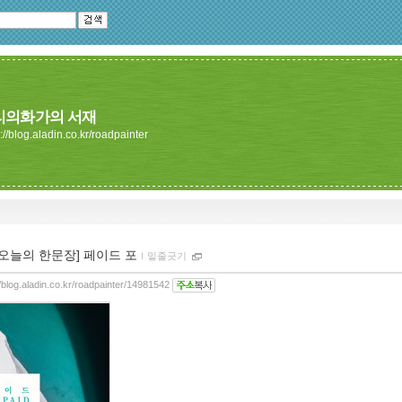
리의화가의 서재
://blog.aladin.co.kr/roadpainter
[오늘의 한문장] 페이드 포
ｌ
밑줄긋기
//blog.aladin.co.kr/roadpainter/14981542