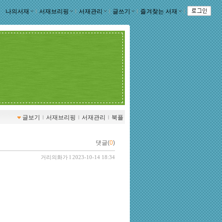
나의서재
ｌ
서재브리핑
ｌ
서재관리
ｌ
글쓰기
ｌ
즐겨찾는 서재
ｌ
글보기
ｌ
서재브리핑
ｌ
서재관리
ｌ
북플
댓글(
0
)
거리의화가
l 2023-10-14 18:34