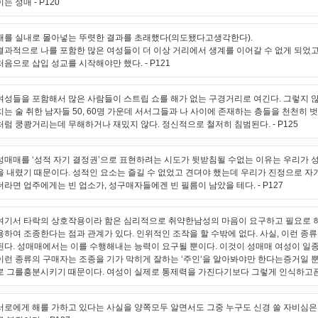
이는 성매
- P120
매를 실내로 몰아넣는 뚜렷한 결과를 초래했다(의도됐다고생각한다).
결과적으로 나를 포함한 많은 여성들이 더 이상 거리에서 생계를 이어갈 수 없게 되었고
처음으로 삽입 성교를 시작해야만 했다.
- P121
여성들을 포함해서 많은 사람들이 스트립 쇼를 해가 없는 구경거리로 여긴다. 그렇지 
치는 술 취한 남자들 50, 60명 가운데 서서그들과 나 사이에 존재하는 층들을 천천히 
처럼 쿵쾅거리는데 무해하거나 재밌지 않다. 정신적으로 철저히 침범된다.
- P125
성매매를 ‘성적 자기 결정권’으로 표현하려는 시도가 뒷받침될 수없는 이유는 우리가 
을 내렸기 때문이다. 성적인 요소는 즐길 수 없었고 견뎌야 했는데 우리가 진정으로 자
더라면 업주에게는 빈 업소가, 성구매자들에겐 빈 필름이 남았을 테다.
- P127
여기서 타락의 상호작용이라 함은 심리적으로 취약한남성의 마음이 요구하고 필요로 
용하여 조종한다는 점과 관계가 있다. 인위적인 조작을 할 수밖에 없다. 사실, 이런 
된다. 성매매에서는 이를 수행해내는 능력이 요구될 뿐이다. 이것이 성매매 여성이 일
이런 종류의 구매자는 조종을 기가 막히게 잘하는 ‘주인‘을 알아봐야만 한다는증거일 뿐
로 그를흥분시키기 때문이다. 여성이 실제로 통제력을 가진다기보다 그렇게 인식하고픈 
서로에게 해를 가하고 있다는 사실을 양쪽모두 알면서도 그중 누구도 신경 쓸 자비심은