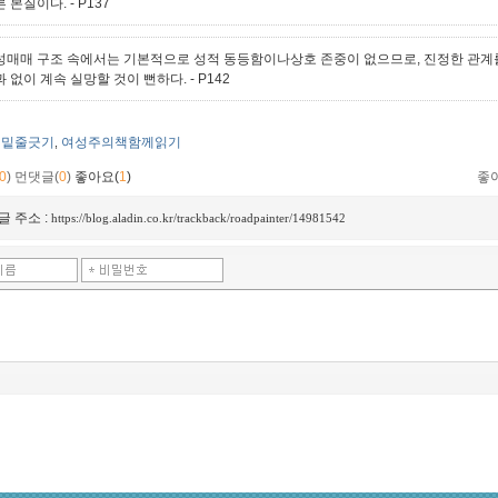
른 본질이다.
- P137
성매매 구조 속에서는 기본적으로 성적 동등함이나상호 존중이 없으므로, 진정한 관계
과 없이 계속 실망할 것이 뻔하다.
- P142
밑줄긋기
여성주의책함께읽기
,
0
)
먼댓글(
0
)
좋아요(
1
)
좋
글 주소 :
https://blog.aladin.co.kr/trackback/roadpainter/14981542