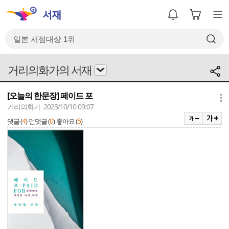
거리의화가의 서재
[오늘의 한문장] 페이드 포
메뉴
거리의화가 2023/10/10 09:07
4
0
5
댓글 (
)
먼댓글 (
)
좋아요 (
)