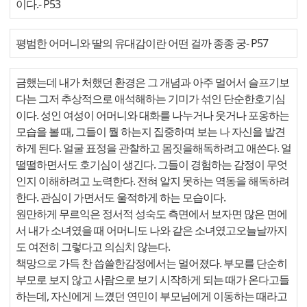
이다.
- P53
평범한 어머니와 딸의 유대감이란 어떤 걸까 종종 궁
- P57
금했는데 내가 처했던 환경은 그 개념과 아주 멀어서 슬프기보
다는 그저 추상적으로 애석해하는 기미가 섞인 단순한호기심
이다. 성인 여성이 어머니와 대화를 나누거나 웃거나 포옹하는
모습을 볼 때, 그들이 뭘 하는지 집중하며 보는 나 자신을 발견
하게 된다. 얼굴 표정을 관찰하고 몸짓을해독하려고 애쓴다. 얼
떨떨하면서도 호기심이 생긴다. 그들이 경험하는 감정이 무엇
인지 이해하려고 노력한다. 전혀 알지 못하는 역동을 해독하려
한다. 관심이 가면서도 울적하게 하는 모습이다.
원만하게 무르익은 정서적 성숙도 측면에서 보자면 많은 면에
서 내가 소녀였을 때 어머니도 나와 같은 소녀였고오늘날까지
도 여전히 그렇다고 의심치 않는다.
책망으로 가득 찬 씁쓸한감정에서는 멀어졌다. 부모를 단순히
부모로 보지 않고 사람으로 보기 시작하게 되는 때가 온다고들
하는데, 자신에게 느꼈던 연민이 부모님에게 이동하는 때라고