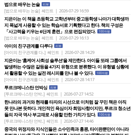
법으로 배우는 논술
리뷰
[법으로 배우는 논술]
쎄인트 | 2026-07-29 16:59
지은이는 이 책을 초등학교 고학년부터 중고등학생 나아가 대학생까
지 폭넓게 사용할 수 있는 학습서로 기획했다고 한다. 책의 구성은
「사고력을 키우는 6단계 훈련」으로 편집되었다.
100자평
[법으로 배우는 논술]
쎄인트 | 2026-07-29 16:13
아이의 친구관계를 다루다
리뷰
[아이의 친구관계를 다..]
쎄인트 | 2026-07-28 14:29
지은이는 ‘홈케어 사회성 솔루션’을 제안한다. 아이들 또래 그룹에서
발생하는 수많은 갈등을 4가지 유형으로 분류했다. 이 유형별 상황에
서 활용할 수 있는 실전 레시피를 만나 볼 수 있다.
100자평
[아이의 친구관계를 다..]
쎄인트 | 2026-07-28 14:17
투르크메니스탄 언박싱
리뷰
[투르크메니스탄 언박..]
쎄인트 | 2026-07-27 14:52
한나라의 과거와 현재를 타자의 시선으로 이처럼 잘 꾸민 책은 아직
못 만나본 듯하다. 개인적인 욕심이자 희망사항이지만, 투르크 청소년
들의 자국 역사 부교재로 사용할 만한 가치가 있다.
100자평
[투르크메니스탄 언박..]
쎄인트 | 2026-07-27 14:46
중국의 위정자와 지식인들은 소수민족과 홍콩, 타이완뿐만이 아니라