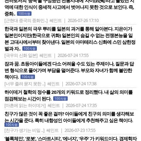
천하로서의 ‘중국’을 구성했던 전통시대에 ‘사이(四夷)’라고 불렀던 지
역에 대한 인식이 중세적 사고에서 벗어나지 못한 것으로 보인다. 즉,
중화..
100자평
[근현대 중국의 중화민..]
쎄인트 | 2026-07-26 17:10
한국과 일본의 극우 뿌리를 일본의 과거를 통해 알아본다. 지은이가
일본인이지만(한국으로 귀화) 일본인의 숨길 수 없는 전쟁본능을 일
본 고대사에서부터 찾아낸다. 일본의 아마테리스 신화에 스민 삼한정
벌과 자..
100자평
[극우의 신화 일본]
쎄인트 | 2026-07-24 17:55
잠과 꿈. 초등아이들에겐 다소 어려울 수도 있는 주제이나, 질문과 답
변 형식으로 풀어가며 부담을 덜어준다. 부모와 자녀가 함께 볼만한
책이다.
100자평
[너무 졸려 묻지 못한 ..]
쎄인트 | 2026-07-24 17:38
하이데거 철학의 정수를 20개의 키워드로 정리했다. 내 삶의 의미를
점검해보는 시간이 된다.
100자평
[마흔에 읽는 하이데거]
쎄인트 | 2026-07-24 17:35
친구가 많은 것이 꼭 좋은 걸까? 아이들에게 친구의 의미를 생각해보
는 시간을 준다. 특히 내향성인 아이들에게 추천해주고 싶은 책이다.
100자평
[친구가 생기는 비밀 ..]
쎄인트 | 2026-07-23 17:55
‘블록체인‘, ‘로봇‘, ‘스마트시티‘, ‘에너지‘, ‘우주‘ 가 키워드이다. 경제학자