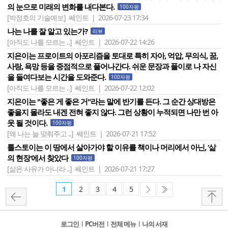
의 눈으로 미래의 변화를 내다본다.
100자평
[박정호의 기술예보]
쎄인트 | 2026-07-23 17:34
나는 나를 잘 알고 있는가?
리뷰
[아직도 나를 모르는 ..]
쎄인트 | 2026-07-22 14:26
지은이는 프로이트의 아포리즘을 토대로 특히 자아, 억압, 무의식, 꿈,
사랑, 욕망 등을 중점적으로 풀어나간다. 쉬운 문장과 풀이로 나 자신
을 들여다보는 시간을 도와준다.
100자평
[아직도 나를 모르는 ..]
쎄인트 | 2026-07-22 12:02
지은이는 "좋은 게 좋은 거"라는 말에 반기를 든다. 그 순간 상대방은
좋을지 몰라도 내겐 전혀 좋지 않다. 그런 상황이 누적되면 나만 번 아
웃 될 것이다.
100자평
[왜 나는 늘 맞춰주고 ..]
쎄인트 | 2026-07-21 17:52
톨스토이는 이 땅에서 살아가야 할 이유를 책이나 머리에서 아닌, ‘삶
의 현장‘에서 찾았다
100자평
[삶은 사유가 아니라 ..]
쎄인트 | 2026-07-21 17:27
1
2
3
4
5
로그인
l
PC버전
l
전체 메뉴
l
나의 서재