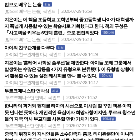
법으로 배우는 논술
리뷰
[법으로 배우는 논술]
쎄인트 | 2026-07-29 16:59
지은이는 이 책을 초등학교 고학년부터 중고등학생 나아가 대학생까
지 폭넓게 사용할 수 있는 학습서로 기획했다고 한다. 책의 구성은
「사고력을 키우는 6단계 훈련」으로 편집되었다.
100자평
[법으로 배우는 논술]
쎄인트 | 2026-07-29 16:13
아이의 친구관계를 다루다
리뷰
[아이의 친구관계를 다..]
쎄인트 | 2026-07-28 14:29
지은이는 ‘홈케어 사회성 솔루션’을 제안한다. 아이들 또래 그룹에서
발생하는 수많은 갈등을 4가지 유형으로 분류했다. 이 유형별 상황에
서 활용할 수 있는 실전 레시피를 만나 볼 수 있다.
100자평
[아이의 친구관계를 다..]
쎄인트 | 2026-07-28 14:17
투르크메니스탄 언박싱
리뷰
[투르크메니스탄 언박..]
쎄인트 | 2026-07-27 14:52
한나라의 과거와 현재를 타자의 시선으로 이처럼 잘 꾸민 책은 아직
못 만나본 듯하다. 개인적인 욕심이자 희망사항이지만, 투르크 청소년
들의 자국 역사 부교재로 사용할 만한 가치가 있다.
100자평
[투르크메니스탄 언박..]
쎄인트 | 2026-07-27 14:46
중국의 위정자와 지식인들은 소수민족과 홍콩, 타이완뿐만이 아니라