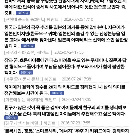
천하로서의 ‘중국’을 구성했던 전통시대에 ‘사이(四夷)’라고 불렀던 지
역에 대한 인식이 중세적 사고에서 벗어나지 못한 것으로 보인다. 즉,
중화..
100자평
[근현대 중국의 중화민..]
쎄인트 | 2026-07-26 17:10
한국과 일본의 극우 뿌리를 일본의 과거를 통해 알아본다. 지은이가
일본인이지만(한국으로 귀화) 일본인의 숨길 수 없는 전쟁본능을 일
본 고대사에서부터 찾아낸다. 일본의 아마테리스 신화에 스민 삼한정
벌과 자..
100자평
[극우의 신화 일본]
쎄인트 | 2026-07-24 17:55
잠과 꿈. 초등아이들에겐 다소 어려울 수도 있는 주제이나, 질문과 답
변 형식으로 풀어가며 부담을 덜어준다. 부모와 자녀가 함께 볼만한
책이다.
100자평
[너무 졸려 묻지 못한 ..]
쎄인트 | 2026-07-24 17:38
하이데거 철학의 정수를 20개의 키워드로 정리했다. 내 삶의 의미를
점검해보는 시간이 된다.
100자평
[마흔에 읽는 하이데거]
쎄인트 | 2026-07-24 17:35
친구가 많은 것이 꼭 좋은 걸까? 아이들에게 친구의 의미를 생각해보
는 시간을 준다. 특히 내향성인 아이들에게 추천해주고 싶은 책이다.
100자평
[친구가 생기는 비밀 ..]
쎄인트 | 2026-07-23 17:55
‘블록체인‘, ‘로봇‘, ‘스마트시티‘, ‘에너지‘, ‘우주‘ 가 키워드이다. 경제학자