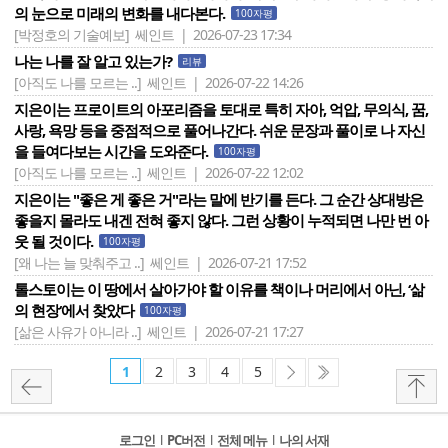
의 눈으로 미래의 변화를 내다본다.
100자평
[박정호의 기술예보]
쎄인트 | 2026-07-23 17:34
나는 나를 잘 알고 있는가?
리뷰
[아직도 나를 모르는 ..]
쎄인트 | 2026-07-22 14:26
지은이는 프로이트의 아포리즘을 토대로 특히 자아, 억압, 무의식, 꿈,
사랑, 욕망 등을 중점적으로 풀어나간다. 쉬운 문장과 풀이로 나 자신
을 들여다보는 시간을 도와준다.
100자평
[아직도 나를 모르는 ..]
쎄인트 | 2026-07-22 12:02
지은이는 "좋은 게 좋은 거"라는 말에 반기를 든다. 그 순간 상대방은
좋을지 몰라도 내겐 전혀 좋지 않다. 그런 상황이 누적되면 나만 번 아
웃 될 것이다.
100자평
[왜 나는 늘 맞춰주고 ..]
쎄인트 | 2026-07-21 17:52
톨스토이는 이 땅에서 살아가야 할 이유를 책이나 머리에서 아닌, ‘삶
의 현장‘에서 찾았다
100자평
[삶은 사유가 아니라 ..]
쎄인트 | 2026-07-21 17:27
1
2
3
4
5
로그인
l
PC버전
l
전체 메뉴
l
나의 서재