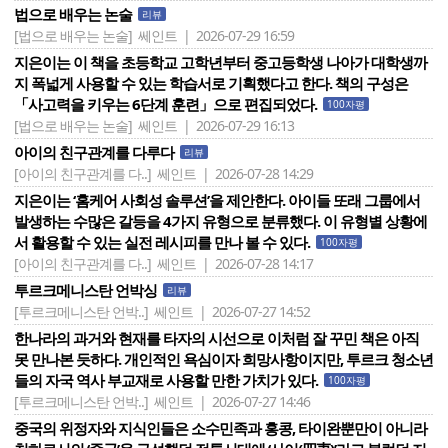
법으로 배우는 논술
리뷰
[법으로 배우는 논술]
쎄인트 | 2026-07-29 16:59
지은이는 이 책을 초등학교 고학년부터 중고등학생 나아가 대학생까
지 폭넓게 사용할 수 있는 학습서로 기획했다고 한다. 책의 구성은
「사고력을 키우는 6단계 훈련」으로 편집되었다.
100자평
[법으로 배우는 논술]
쎄인트 | 2026-07-29 16:13
아이의 친구관계를 다루다
리뷰
[아이의 친구관계를 다..]
쎄인트 | 2026-07-28 14:29
지은이는 ‘홈케어 사회성 솔루션’을 제안한다. 아이들 또래 그룹에서
발생하는 수많은 갈등을 4가지 유형으로 분류했다. 이 유형별 상황에
서 활용할 수 있는 실전 레시피를 만나 볼 수 있다.
100자평
[아이의 친구관계를 다..]
쎄인트 | 2026-07-28 14:17
투르크메니스탄 언박싱
리뷰
[투르크메니스탄 언박..]
쎄인트 | 2026-07-27 14:52
한나라의 과거와 현재를 타자의 시선으로 이처럼 잘 꾸민 책은 아직
못 만나본 듯하다. 개인적인 욕심이자 희망사항이지만, 투르크 청소년
들의 자국 역사 부교재로 사용할 만한 가치가 있다.
100자평
[투르크메니스탄 언박..]
쎄인트 | 2026-07-27 14:46
중국의 위정자와 지식인들은 소수민족과 홍콩, 타이완뿐만이 아니라