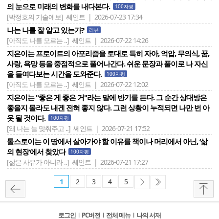
의 눈으로 미래의 변화를 내다본다.
100자평
[박정호의 기술예보]
쎄인트 | 2026-07-23 17:34
나는 나를 잘 알고 있는가?
리뷰
[아직도 나를 모르는 ..]
쎄인트 | 2026-07-22 14:26
지은이는 프로이트의 아포리즘을 토대로 특히 자아, 억압, 무의식, 꿈,
사랑, 욕망 등을 중점적으로 풀어나간다. 쉬운 문장과 풀이로 나 자신
을 들여다보는 시간을 도와준다.
100자평
[아직도 나를 모르는 ..]
쎄인트 | 2026-07-22 12:02
지은이는 "좋은 게 좋은 거"라는 말에 반기를 든다. 그 순간 상대방은
좋을지 몰라도 내겐 전혀 좋지 않다. 그런 상황이 누적되면 나만 번 아
웃 될 것이다.
100자평
[왜 나는 늘 맞춰주고 ..]
쎄인트 | 2026-07-21 17:52
톨스토이는 이 땅에서 살아가야 할 이유를 책이나 머리에서 아닌, ‘삶
의 현장‘에서 찾았다
100자평
[삶은 사유가 아니라 ..]
쎄인트 | 2026-07-21 17:27
1
2
3
4
5
로그인
l
PC버전
l
전체 메뉴
l
나의 서재