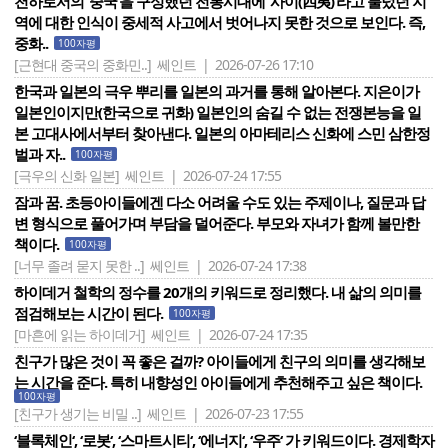
천하로서의 ‘중국’을 구성했던 전통시대에 ‘사이(四夷)’라고 불렀던 지
역에 대한 인식이 중세적 사고에서 벗어나지 못한 것으로 보인다. 즉,
중화..
100자평
[근현대 중국의 중화민..]
쎄인트 | 2026-07-26 17:10
한국과 일본의 극우 뿌리를 일본의 과거를 통해 알아본다. 지은이가
일본인이지만(한국으로 귀화) 일본인의 숨길 수 없는 전쟁본능을 일
본 고대사에서부터 찾아낸다. 일본의 아마테리스 신화에 스민 삼한정
벌과 자..
100자평
[극우의 신화 일본]
쎄인트 | 2026-07-24 17:55
잠과 꿈. 초등아이들에겐 다소 어려울 수도 있는 주제이나, 질문과 답
변 형식으로 풀어가며 부담을 덜어준다. 부모와 자녀가 함께 볼만한
책이다.
100자평
[너무 졸려 묻지 못한 ..]
쎄인트 | 2026-07-24 17:38
하이데거 철학의 정수를 20개의 키워드로 정리했다. 내 삶의 의미를
점검해보는 시간이 된다.
100자평
[마흔에 읽는 하이데거]
쎄인트 | 2026-07-24 17:35
친구가 많은 것이 꼭 좋은 걸까? 아이들에게 친구의 의미를 생각해보
는 시간을 준다. 특히 내향성인 아이들에게 추천해주고 싶은 책이다.
100자평
[친구가 생기는 비밀 ..]
쎄인트 | 2026-07-23 17:55
‘블록체인‘, ‘로봇‘, ‘스마트시티‘, ‘에너지‘, ‘우주‘ 가 키워드이다. 경제학자