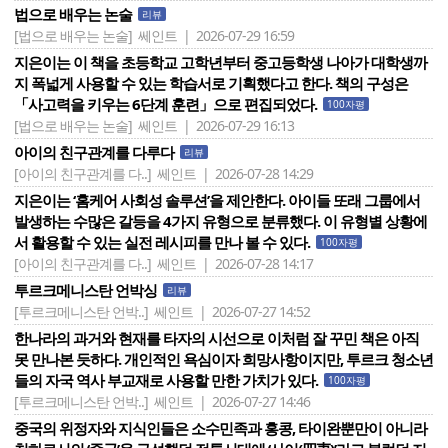
법으로 배우는 논술
리뷰
[법으로 배우는 논술]
쎄인트 | 2026-07-29 16:59
지은이는 이 책을 초등학교 고학년부터 중고등학생 나아가 대학생까
지 폭넓게 사용할 수 있는 학습서로 기획했다고 한다. 책의 구성은
「사고력을 키우는 6단계 훈련」으로 편집되었다.
100자평
[법으로 배우는 논술]
쎄인트 | 2026-07-29 16:13
아이의 친구관계를 다루다
리뷰
[아이의 친구관계를 다..]
쎄인트 | 2026-07-28 14:29
지은이는 ‘홈케어 사회성 솔루션’을 제안한다. 아이들 또래 그룹에서
발생하는 수많은 갈등을 4가지 유형으로 분류했다. 이 유형별 상황에
서 활용할 수 있는 실전 레시피를 만나 볼 수 있다.
100자평
[아이의 친구관계를 다..]
쎄인트 | 2026-07-28 14:17
투르크메니스탄 언박싱
리뷰
[투르크메니스탄 언박..]
쎄인트 | 2026-07-27 14:52
한나라의 과거와 현재를 타자의 시선으로 이처럼 잘 꾸민 책은 아직
못 만나본 듯하다. 개인적인 욕심이자 희망사항이지만, 투르크 청소년
들의 자국 역사 부교재로 사용할 만한 가치가 있다.
100자평
[투르크메니스탄 언박..]
쎄인트 | 2026-07-27 14:46
중국의 위정자와 지식인들은 소수민족과 홍콩, 타이완뿐만이 아니라