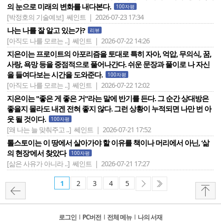
의 눈으로 미래의 변화를 내다본다.
100자평
[박정호의 기술예보]
쎄인트 | 2026-07-23 17:34
나는 나를 잘 알고 있는가?
리뷰
[아직도 나를 모르는 ..]
쎄인트 | 2026-07-22 14:26
지은이는 프로이트의 아포리즘을 토대로 특히 자아, 억압, 무의식, 꿈,
사랑, 욕망 등을 중점적으로 풀어나간다. 쉬운 문장과 풀이로 나 자신
을 들여다보는 시간을 도와준다.
100자평
[아직도 나를 모르는 ..]
쎄인트 | 2026-07-22 12:02
지은이는 "좋은 게 좋은 거"라는 말에 반기를 든다. 그 순간 상대방은
좋을지 몰라도 내겐 전혀 좋지 않다. 그런 상황이 누적되면 나만 번 아
웃 될 것이다.
100자평
[왜 나는 늘 맞춰주고 ..]
쎄인트 | 2026-07-21 17:52
톨스토이는 이 땅에서 살아가야 할 이유를 책이나 머리에서 아닌, ‘삶
의 현장‘에서 찾았다
100자평
[삶은 사유가 아니라 ..]
쎄인트 | 2026-07-21 17:27
1
2
3
4
5
로그인
l
PC버전
l
전체 메뉴
l
나의 서재