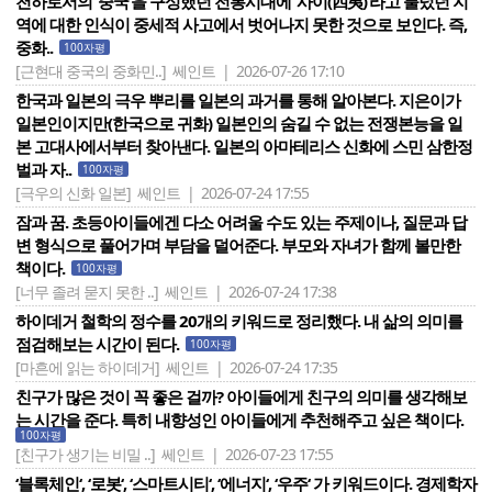
천하로서의 ‘중국’을 구성했던 전통시대에 ‘사이(四夷)’라고 불렀던 지
역에 대한 인식이 중세적 사고에서 벗어나지 못한 것으로 보인다. 즉,
중화..
100자평
[근현대 중국의 중화민..]
쎄인트 | 2026-07-26 17:10
한국과 일본의 극우 뿌리를 일본의 과거를 통해 알아본다. 지은이가
일본인이지만(한국으로 귀화) 일본인의 숨길 수 없는 전쟁본능을 일
본 고대사에서부터 찾아낸다. 일본의 아마테리스 신화에 스민 삼한정
벌과 자..
100자평
[극우의 신화 일본]
쎄인트 | 2026-07-24 17:55
잠과 꿈. 초등아이들에겐 다소 어려울 수도 있는 주제이나, 질문과 답
변 형식으로 풀어가며 부담을 덜어준다. 부모와 자녀가 함께 볼만한
책이다.
100자평
[너무 졸려 묻지 못한 ..]
쎄인트 | 2026-07-24 17:38
하이데거 철학의 정수를 20개의 키워드로 정리했다. 내 삶의 의미를
점검해보는 시간이 된다.
100자평
[마흔에 읽는 하이데거]
쎄인트 | 2026-07-24 17:35
친구가 많은 것이 꼭 좋은 걸까? 아이들에게 친구의 의미를 생각해보
는 시간을 준다. 특히 내향성인 아이들에게 추천해주고 싶은 책이다.
100자평
[친구가 생기는 비밀 ..]
쎄인트 | 2026-07-23 17:55
‘블록체인‘, ‘로봇‘, ‘스마트시티‘, ‘에너지‘, ‘우주‘ 가 키워드이다. 경제학자