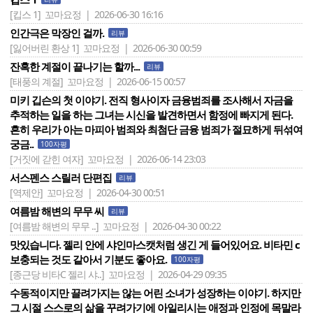
[킵스 1]
꼬마요정 | 2026-06-30 16:16
인간극은 막장인 걸까.
리뷰
[잃어버린 환상 1]
꼬마요정 | 2026-06-30 00:59
잔혹한 계절이 끝나기는 할까...
리뷰
[태풍의 계절]
꼬마요정 | 2026-06-15 00:57
미키 깁슨의 첫 이야기. 전직 형사이자 금융범죄를 조사해서 자금을
추적하는 일을 하는 그녀는 시신을 발견하면서 함정에 빠지게 된다.
흔히 우리가 아는 마피아 범죄와 최첨단 금융 범죄가 절묘하게 뒤섞여
궁금..
100자평
[거짓에 갇힌 여자]
꼬마요정 | 2026-06-14 23:03
서스펜스 스릴러 단편집
리뷰
[역제안]
꼬마요정 | 2026-04-30 00:51
여름밤 해변의 무무 씨
리뷰
[여름밤 해변의 무무 ..]
꼬마요정 | 2026-04-30 00:22
맛있습니다. 젤리 안에 샤인마스캣처럼 생긴 게 들어있어요. 비타민 c
보충되는 것도 같아서 기분도 좋아요.
100자평
[종근당 비타C 젤리 샤..]
꼬마요정 | 2026-04-29 09:35
수동적이지만 끌려가지는 않는 어린 소녀가 성장하는 이야기. 하지만
그 시절 스스로의 삶을 꾸려가기에 아일리시는 애정과 인정에 목말라