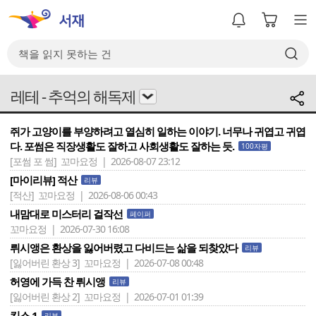
레테 - 추억의 해독제
쥐가 고양이를 부양하려고 열심히 일하는 이야기. 너무나 귀엽고 귀엽
다. 포썸은 직장생활도 잘하고 사회생활도 잘하는 듯.
100자평
[포썸 포 썸]
꼬마요정 | 2026-08-07 23:12
[마이리뷰] 적산
리뷰
[적산]
꼬마요정 | 2026-08-06 00:43
내맘대로 미스터리 걸작선
페이퍼
꼬마요정 | 2026-07-30 16:08
뤼시앵은 환상을 잃어버렸고 다비드는 삶을 되찾았다
리뷰
[잃어버린 환상 3]
꼬마요정 | 2026-07-08 00:48
허영에 가득 찬 뤼시앵
리뷰
[잃어버린 환상 2]
꼬마요정 | 2026-07-01 01:39
킵스 1
리뷰