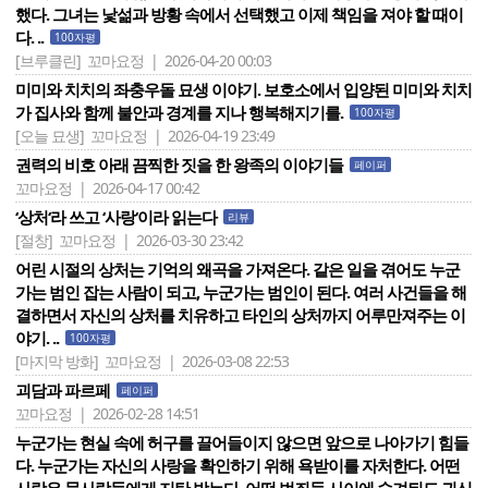
했다. 그녀는 낯섦과 방황 속에서 선택했고 이제 책임을 져야 할 때이
다. ..
100자평
[브루클린]
꼬마요정 | 2026-04-20 00:03
미미와 치치의 좌충우돌 묘생 이야기. 보호소에서 입양된 미미와 치치
가 집사와 함께 불안과 경계를 지나 행복해지기를.
100자평
[오늘 묘생]
꼬마요정 | 2026-04-19 23:49
권력의 비호 아래 끔찍한 짓을 한 왕족의 이야기들
페이퍼
꼬마요정 | 2026-04-17 00:42
‘상처‘라 쓰고 ‘사랑‘이라 읽는다
리뷰
[절창]
꼬마요정 | 2026-03-30 23:42
어린 시절의 상처는 기억의 왜곡을 가져온다. 같은 일을 겪어도 누군
가는 범인 잡는 사람이 되고, 누군가는 범인이 된다. 여러 사건들을 해
결하면서 자신의 상처를 치유하고 타인의 상처까지 어루만져주는 이
야기. ..
100자평
[마지막 방화]
꼬마요정 | 2026-03-08 22:53
괴담과 파르페
페이퍼
꼬마요정 | 2026-02-28 14:51
누군가는 현실 속에 허구를 끌어들이지 않으면 앞으로 나아가기 힘들
다. 누군가는 자신의 사랑을 확인하기 위해 욕받이를 자처한다. 어떤