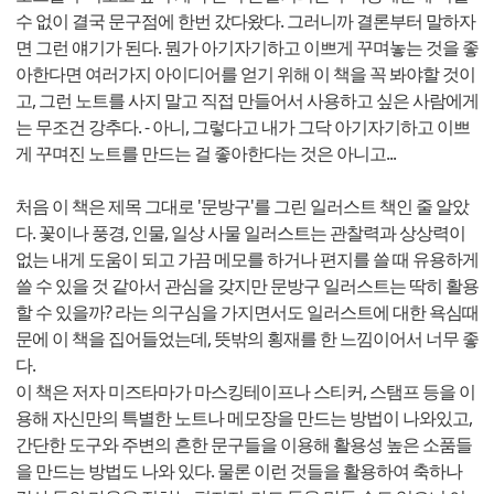
수 없이 결국 문구점에 한번 갔다왔다. 그러니까 결론부터 말하자
면 그런 얘기가 된다. 뭔가 아기자기하고 이쁘게 꾸며놓는 것을 좋
아한다면 여러가지 아이디어를 얻기 위해 이 책을 꼭 봐야할 것이
고, 그런 노트를 사지 말고 직접 만들어서 사용하고 싶은 사람에게
는 무조건 강추다. - 아니, 그렇다고 내가 그닥 아기자기하고 이쁘
게 꾸며진 노트를 만드는 걸 좋아한다는 것은 아니고...
처음 이 책은 제목 그대로 '문방구'를 그린 일러스트 책인 줄 알았
다. 꽃이나 풍경, 인물, 일상 사물 일러스트는 관찰력과 상상력이
없는 내게 도움이 되고 가끔 메모를 하거나 편지를 쓸 때 유용하게
쓸 수 있을 것 같아서 관심을 갖지만 문방구 일러스트는 딱히 활용
할 수 있을까? 라는 의구심을 가지면서도 일러스트에 대한 욕심때
문에 이 책을 집어들었는데, 뜻밖의 횡재를 한 느낌이어서 너무 좋
다.
이 책은 저자 미즈타마가 마스킹테이프나 스티커, 스탬프 등을 이
용해 자신만의 특별한 노트나 메모장을 만드는 방법이 나와있고,
간단한 도구와 주변의 흔한 문구들을 이용해 활용성 높은 소품들
을 만드는 방법도 나와 있다. 물론 이런 것들을 활용하여 축하나