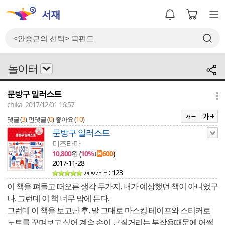
놀이터
문방구 일러스트
메뉴
chika 2017/12/01 16:57
3
0
10
댓글 (
)
먼댓글 (
)
좋아요 (
)
문방구 일러스트
미즈타마
10,800
원 (
10%
↓
600
)
2017-11-28
: 123
이 책을 펴들고 떠오른 생각 두가지. 내가 예상했던 책이 아니었구
나. 그런데 이 책 너무 맘에 든다.
그런데 이 책을 보고난 후, 말 그대로 마스킹 테이프와 스티커로
노트를 꾸며보고 싶어 계속 손이 근질거리는 부작용때문에 어쩔